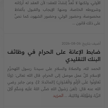
الأولي، ولكنها لا تُعدُّ إنشاءً للعقد؛ لأن العقد له أركانه
وشروطه الخاصة، ومنها: الإيجاب والقبول بألفاظ
مخصوصة، وحضور الولي، وحضور الشهود، كما نصَّ
على ذلك قانون ...
أضيف بتاريخ:
06-08-2026
ضابط الإعانة على الحرام في وظائف
البنك التقليدي
الحمد لله، والصلاة والسلام على سيدنا رسول اللهحرَّم
الإسلام كلَّ عمل موصل إلى الحرام، قال الله تعالى: (وَلَا
تَعَاوَنُوا عَلَى الْإِثْمِ وَالْعُدْوَانِ) [المائدة: 2]، وعن جابر رضي
الله عنه قال: (لَعَنَ رَسُولُ اللهِ صَلَّى اللهُ عَلَيْهِ وَسَلَّمَ آكِلَ
المزيد
الرِّبَا، وَمُؤْكِلَهُ، وَكَاتِبَهُ، ...