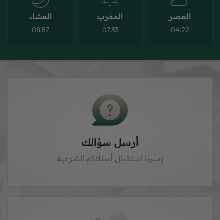
العصر
المغرب
العشاء
08:57
07:33
04:22
أرسل سؤالك
يسرنا استقبال أسئلتكم الشرعية