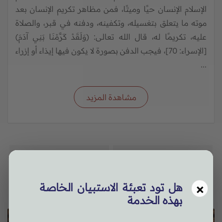
الإسلام الإنسان حيًا وميتًا، فمن مظاهر تكريم الإنسان بعد
موته ما يتعلق بتغسيله، وتكفينه، ودفنه في قبر، والصلاة
عليه، تكريمًا له، قال الله تعالى: (وَلَقَدْ كَرَّمْنَا بَنِي آدَمَ)
[الإسراء: 70]، فيجب الدفن بصورة لا يكون فيها إيذاء أو إزراء
...
مشاهدة المزيد
قرارات مجلس الإفتاء
بحوث محكمة
مقالات
×
هل تود تعبئة الاستبيان الخاصة
بهذه الخدمة