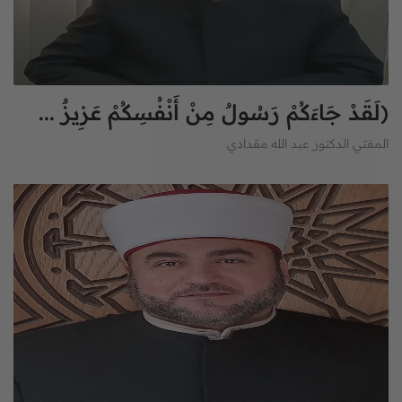
(لَقَدْ جَاءَكُمْ رَسُولٌ مِنْ أَنْفُسِكُمْ عَزِيزٌ ...
المفتي الدكتور عبد الله مقدادي