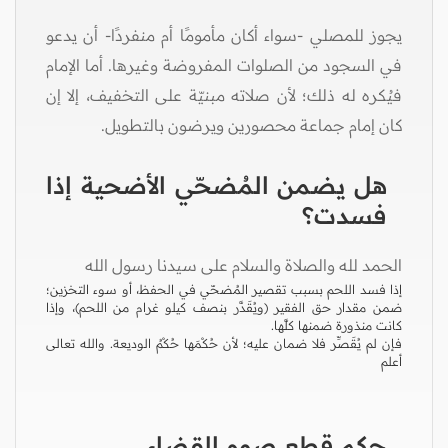
يجوز للمصلي -سواء أكان مأمومًا أم منفردًا- أن يدعو
في السجود من الصلوات المفروضة وغيرها. أما الإمام
فيُكره له ذلك؛ لأن صلاته مبنيّة على التخفيف، إلا إن
كان إمام جماعة محصورين ويرضون بالتطويل.
هل يضمن المُضحّي الأضحية إذا
فسدت؟
الحمد لله والصلاة والسلام على سيدنا رسول الله
إذا فسد اللحم بسبب تقصير المُضحّي في الحفظ، أو سوء التخزين؛
ضمن مقدار حق الفقير (ويُقَدَّر بنصف كيلو غرام من اللحم)، وإذا
كانت منذورة ضمنها كلَّها.
فإن لم يُقَصِّر فلا ضمان عليه؛ لأن حُكْمَها حُكْمُ الوديعة. والله تعالى
أعلم
حكم قطع صوم القضاء