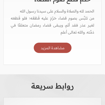
الحمد لله والصلاة والسلام على سيدنا رسول الله
من تلبَّس بصوم قضاء حَرُمَ عليه قَطْعُه؛ فلو قَطَعَه
لغير عذر فقد أثم، ويبقى قضاء رمضان متعلقًا في
ذمَّته. والله تعالى أعلم
مشاهدة المزيد
روابط سريعة