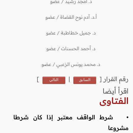
د. أمجد رشيد / عضو
أ.د. آدم نوح القضاة / عضو
د. جميل خطاطبة / عضو
د. أحمد الحسنات / عضو
د. محمد يونس الزعبي / عضو
رقم القرار
[
|
]
السابق
التالي
اقرأ أيضا
الفتاوى
•
شرط الواقف معتبر إذا كان شرطا
مشروعا