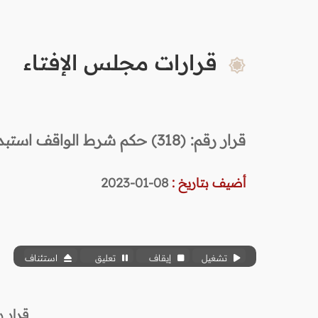
قرارات مجلس الإفتاء
قرار رقم: (318) حكم شرط الواقف استبدال الوقف بآخر
أضيف بتاريخ :
08-01-2023
تشغيل
إيقاف
تعليق
استئناف
قرار رقم: (318) (16/ 2022) حكم 