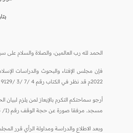
بتاريخ (21/ جمادى الأول
الحمد لله رب العالمين، والصلاة والسلام على 
2022م قد نظر في الكتاب رقم 4 /7 /3 /9129 الوارد من معالي وزير الأوقاف والشؤون والمقدسات الإسلامية الدكتور محمد الخلايلة، حيث جاء فيه:
أرجو سماحتكم التكرم بالإيعاز لمن يلزم لبيان 
مسجد. مرفقا صورة عن حجة الوقف رقم (1/ 93/ 5) تاريخ 5/ 12/ 2006م الصادرة عن المحكمة الشرعية في عمان الشميساني.
وبعد الاطلاع والدراسة ومداولة الرأي قرر المجل