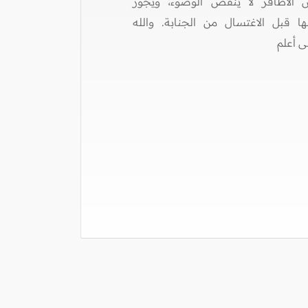
الأظافر لا ينقض الوضوء، ويجوز
ا قبل الاغتسال من الجنابة. والله
ى أعلم