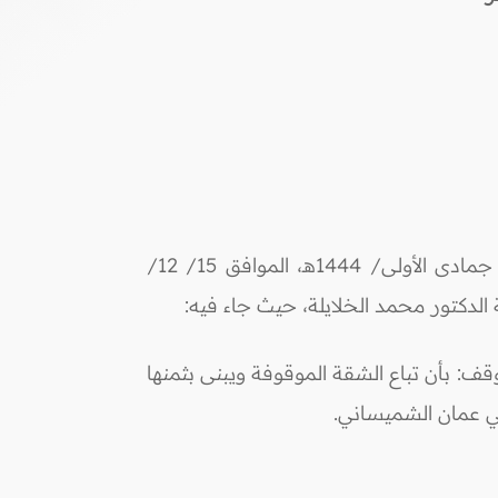
فإن مجلس الإفتاء والبحوث والدراسات الإسلامية في جلسته الخامسة عشرة المنعقدة يوم الخميس 21/ جمادى الأولى/ 1444هـ، الموافق 15/ 12/
ف: بأن تباع الشقة الموقوفة ويبنى بثمنها