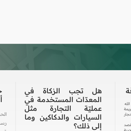
ة
هل تجب الزكاة في
ح
المعدّات المستخدمة في
أ
لله
عمليّة التجارة مثل
ريمة
الح
حجار
السيارات والدكاكين وما
رسول
إلى ذلك؟
قصد
جربة