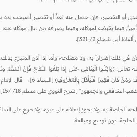
 بالتعدي أو التقصير، فإن حصل منه تعدٍّ أو تقصير أصبحت 
ْل- أمينٌ فيما يقبضه لموكله، وفيما يصرفه من مال موكله عنه،
ظ أبي شجاع 2/ 321].
 لأن في ذلك إضراراً به، ولا مصلحة، وأما إذا أذن المتبرع بذ
وا الْيَتَامَى حَتَّى إِذَا بَلَغُوا النِّكَاحَ فَإِنْ آنَسْتُمْ مِنْهُمْ رُشْدًا
إِسْرَافًا وَبِدَارًا أَنْ يَكْبَرُوا وَمَنْ كَا
هب الشافعي والجمهور" [شرح النووي على مسلم 18/ 157].
حه الخاصة به، ولا يجوز إنفاقه على غيره، ولا حرج على السائ
 الحاجة، دون توسع ومبالغة.