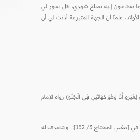
وما يحتاجون إليه بمبلغ شهري، هل يجوز لي
لاد، علماً أن الجهة المتبرعة أذنت لي أن
نَا وَهُوَ كَهَاتَيْنِ فِي الْجَنَّةِ) رواه الإمام
والتصرف بمال اليتيم القاصر مقيَّد بالولي أو الوصي فقط، وبما يحقق مصلحة اليتيم -وبعد إذن القاضي-، جاء في [مغني المحتاج 3/ 152]: "ويتصرف له