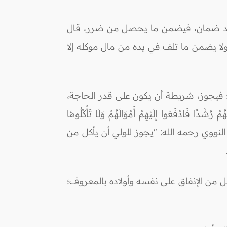
يده يد ضمان، فيضمن ما يحصل من ضرر، قال
 ولا يضمن ما تلف في يده من مال موكله إلا
لك؛ فيجوز، شريطة أن يكون على قدر الحاجة،
 فَادْفَعُوا إِلَيْهِمْ أَمْوَالَهُمْ وَلَا تَأْكُلُوهَا
نَ غَنِيًّا فَلْيَسْتَعْفِفْ وَمَنْ كَانَ فَقِيرًا فَلْيَأْكُلْ بِالْمَعْرُوفِ) [النساء: 6]، قال الإمام النووي رحمه الله: "يجوز للولي أن يأكل من
ل من الإنفاق على نفسه وأولاده بالمعروف؛