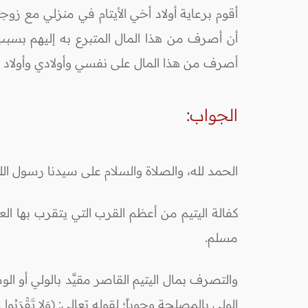
أقوم برعاية أولاد أخي الأيتام في منزلي مع زو
أن أصرف من هذا المال المتبرع به إليهم بسبب 
أصرف من هذا المال على نفسي وأولادي وأولاد 
الجواب
:
الحمد لله، والصلاة والسلام على سيدنا رسول الل
كفالة اليتيم من أعظم القرب التي يتقرب بها العبد لله عز و
مسلم.
الولي بالمصلحة وجوباً؛ لقوله تعالى: (وَلا تَقْرَبُوا مَالَ الْيَت