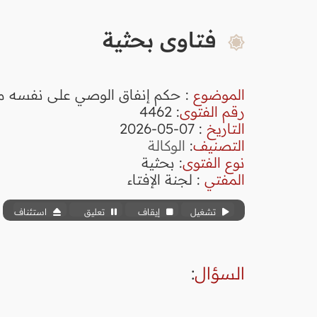
فتاوى بحثية
الموضوع
: حكم إنفاق الوصي على نفسه من
رقم الفتوى
:
4462
التاريخ
: 07-05-2026
التصنيف
:
الوكالة
نوع الفتوى
:
بحثية
المفتي
: لجنة الإفتاء
تشغيل
إيقاف
تعليق
استئناف
السؤال
: