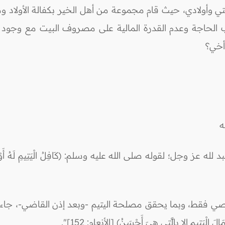
جتي وأولادي، حيث قام مجموعة من أهل الخير بكفالة الأولاد 
الحاجة وعدم القدرة المالية على مصروف البيت مع وجود الأو
أخي؟
ه
جل؛ لقوله صلى الله عليه وسلم: (كَافِلُ الْيَتِيمِ لَهُ أَوْ لِغَيْرِهِ أَ
ِيمِ إِلا بِالَّتِي هِيَ أَحْسَنُ) [الأنعام: 152]".