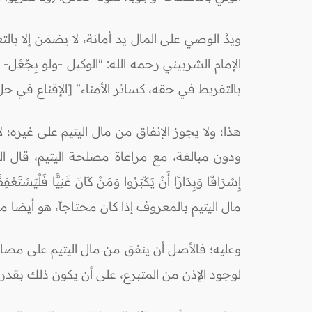
ويدُ الوصي على المال يد أمانة، لا يضمن إلا
الإمام الشربيني رحمه الله: "الوكيل -ولو بِجُع
بالتفريط في حقه، كسائر الأمناء" [الإقناع في حل ألفا
هذا؛ ولا يجوز الإنفاق من مال اليتيم على غيره؛
ودون مبالغة، مع مراعاة مصلحة اليتيم، قال الله تعالى: (وَابْتَلُ
مال اليتيم بالمعروف إذا كان محتاجاً، هو أيضا مذ
وعليه؛ فالأصل أن ينفق من مال اليتيم على مصال
لوجود الإذن من المتبرع، على أن يكون ذلك بقدر