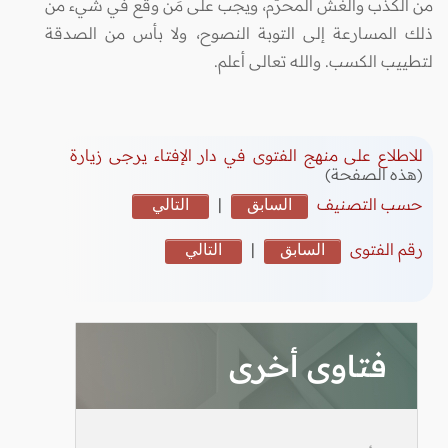
من الكذب والغش المحرَّم، ويجب على مَن وقع في شيء من
ذلك المسارعة إلى التوبة النصوح، ولا بأس من الصدقة
لتطييب الكسب. والله تعالى أعلم.
للاطلاع على منهج الفتوى في دار الإفتاء يرجى زيارة
(هذه الصفحة)
حسب التصنيف
السابق
|
التالي
رقم الفتوى
السابق
|
التالي
فتاوى أخرى