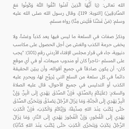
الله تعالى: (يَا أَيُّهَا الَّذِينَ آمَنُوا اتَّقُوا اللَّهَ وَكُونُوا مَعَ
الصَّادِقِينَ) [التوبة: 119]، وقال رسول الله صلى الله عليه
وسلم: (مَنْ غَشَّنَا فَلَيْسَ مِنَّا) رواه مسلم.
وذكرُ صفات في السلعة ما ليس فيها يعد كذباً وغشاً، ولا
يخفى حرمة الكذب والغش من أجل الحصول على مكاسب
دنيوية، جاء في قرار مجلس الإفتاء الأردني رقم (101): "يجب
على المسلم -تاجراً كان أو مندوب مبيعات، أو في أي موقع
كان- أن يكون صادقاً في جميع أقواله، وأن يبيّن الحقيقة
دائماً في كل سلعة من السلع التي يُروِّج لها، ويحرم عليه
الكذب أو التدليس في جميع الأحوال، قال عليه الصلاة
والسلام: (عَلَيْكُمْ بِالصِّدْقِ، فَإِنَّ الصِّدْقَ يَهْدِي إِلَى الْبِرِّ، وَإِنَّ
الْبِرَّ يَهْدِي إِلَى الْجَنَّةِ، وَمَا يَزَالُ الرَّجُلُ يَصْدُقُ وَيَتَحَرَّى الصِّدْقَ
حَتَّى يُكْتَبَ عِنْدَ اللهِ صِدِّيقًا، وَإِيَّاكُمْ وَالْكَذِبَ، فَإِنَّ الْكَذِبَ
يَهْدِي إِلَى الْفُجُورِ، وَإِنَّ الْفُجُورَ يَهْدِي إِلَى النَّارِ، وَمَا يَزَالُ
الرَّجُلُ يَكْذِبُ وَيَتَحَرَّى الْكَذِبَ حَتَّى يُكْتَبَ عِنْدَ اللهِ كَذَّابًا)