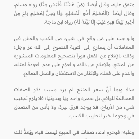
متفق عليه، وقال أيضاً: (مَنْ غَشَّنَا فَلَيْسَ مِنَّا) رواه مسلم،
وقال أيضاً: (الْمُسْلِمُ أَخُو الْمُسْلِمِ، وَلَا يَحِلُّ لِمُسْلِمٍ بَاعَ مِنْ
أَخِيهِ بَيْعًا فِيهِ عَيْبٌ إِلَّا بَيَّنَهُ لَهُ) رواه ابن ماجة.
والواجب على مَن وقع في شيء من الكذب والغش في
المعاملات أن يسارع إلى التوبة النصوح إلى الله عز وجل؛
وذلك بالإقلاع عن الفعل فوراً بتصحيح المعلومات المنشورة
عن المنتج، والإعلام عن ذلك، والعزم على عدم العودة لمثله،
والندم على فعله، والإكثار من الاستغفار، والعمل الصالح.
هذا؛ وبما أنَّ سعر المنتج لم يزد بسبب ذكر الصفات
المخالفة للواقع، بل سعره واحد بها وبدونها؛ فلا يلزم تجنيب
شيء من الأرباح، فلا يوجد فرق ليردّ، ولا بأس من التصدق
في وجوه الخير لتطييب الكسب.
وعليه؛ فيحرم ادعاء صفات في المبيع ليست فيه، ويُعدُّ ذلك