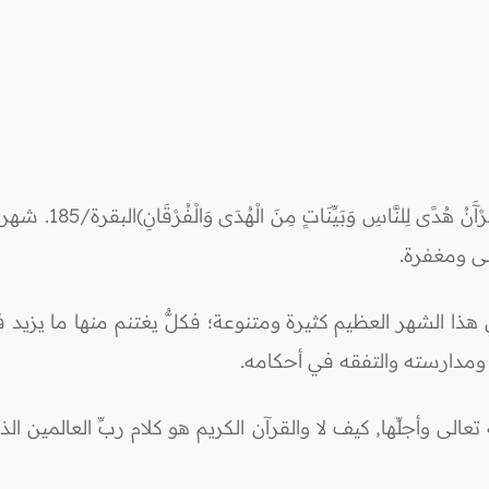
يقول الله تعالى:(شَهْرُ
لى ومغفرة.
هذا الشهر العظيم كثيرة ومتنوعة؛ فكلٌّ يغتنم منها ما يزيد
يم ومدارسته والتفقه في أحكامه.
عالى وأجلِّها, كيف لا والقرآن الكريم هو كلام ربِّ العالمين 