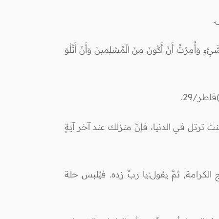
.
َأُمِرْتُ أَنْ أَكُونَ مِنَ الْمُسْلِمِينَ وَأَنْ أَتْلُوَ
ر)فاطر/29.
َ ترتل في الدنيا، فإنّ منزلك عند آخر آيةٍ
لكرامة, ثمَّ يقول:يا ربِّ زده. فيُلبس حلة