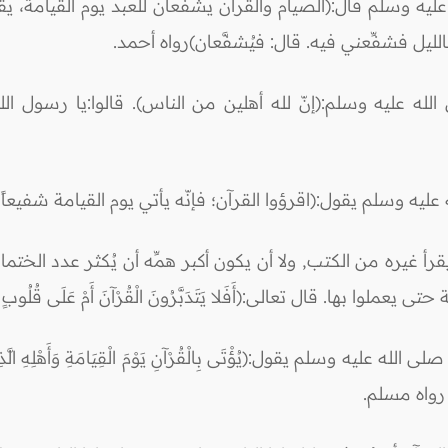
يه وسلم قال:(الصيام والقرآن يشفعان للعبد يوم القيامة، يقول
الليل فشفِّعني فيه. قال: فيُشفَّعان)رواه أحمد.
 عليه وسلم:(إنّ لله أهلين من الناس). قالوا:يا رسول الله
يه وسلم يقول:(اقرؤوا القرآن؛ فإنّه يأتي يوم القيامة شفيعاً
رأ غيره من الكتب, ولا أن يكون أكبر همِّه أن يُكثر عدد الختمات
وا بها. قال تعالى:(أَفَلا يَتَدَبَّرُونَ الْقُرْآنَ أَمْ عَلَى قُلُوبٍ أَق
 يقول:(يُؤْتَى بِالْقُرْآنِ يَوْمَ الْقِيَامَةِ وَأَهْلِهِ الَّذِينَ كَانُوا 
مَا) رواه مسلم.