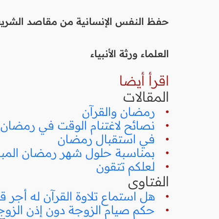
حفظ النفس الإنسانية من مقاصد الشريعة
العلماء ورثة الأنبياء
اقرأ أيضا
المقالات
•
رمضان والقرآن
•
نصائح لاغتنام الوقت في رمضان
•
في استقبال رمضان
•
بمناسبة حلول شهر رمضان المبارك (30
•
لعلكم تتقون
الفتاوى
•
هل استماع تلاوة القرآن له أجر 
•
حكم صيام الزوجة دون إذن الزو