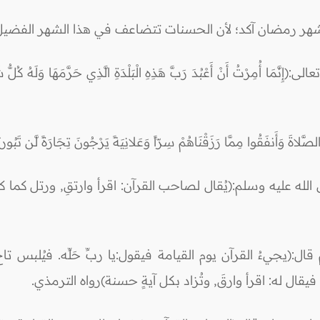
هر رمضان آكد؛ لأن الحسنات تتضاعف في هذا الشهر الفضيل
ْتُ أَنْ أَعْبُدَ رَبَّ هَذِهِ الْبَلْدَةِ الَّذِي حَرَّمَهَا وَلَهُ كُلُّ شَيْءٍ و
َّلاةَ وَأَنفَقُوا مِمَّا رَزَقْنَاهُمْ سِرّاً وَعَلانِيَةً يَرْجُونَ تِجَارَةً لَّن تَبُو
ه عليه وسلم:(يُقال لصاحب القرآن: اقرأ وارتقِ, ورتل كما كنت
(يجيءُ القرآن يوم القيامة فيقول:يا ربِّ حَلِّه. فيُلبس تاج ا
يقال له: اقرأ وارقَ, وتُزاد بكل آيةٍ حسنة)رواه الترمذي.