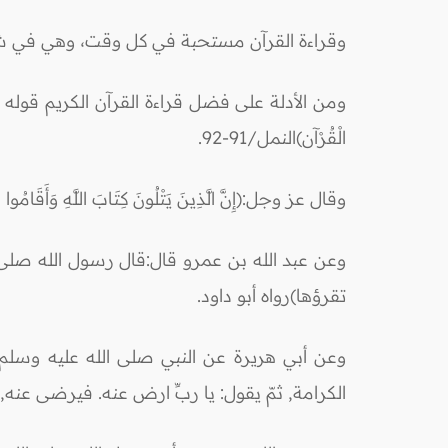
وقراءة القرآن مستحبة في كل وقت، وهي في ش
ومن الأدلة على فضل قراءة القرآن الكريم قوله تعالى:(إِنَّمَا أُمِر
الْقُرْآن)النمل/91-92.
وقال عز وجل:(إِنَّ الَّذِينَ يَتْلُونَ كِتَابَ اللَّهِ وَأَقَامُوا الص
وعن عبد الله بن عمرو قال:قال رسول الله صلى الل
تقرؤها)رواه أبو داود.
وعن أبي هريرة عن النبي صلى الله عليه وسلم قال:
الكرامة, ثمّ يقول: يا ربِّ ارض عنه. فيرضى عنه, ف