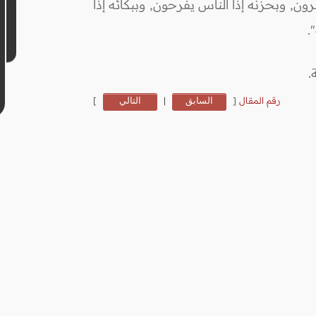
رون, وبحزنه إذا الناس يفرحون, وببكائه إذا
.
.
رقم المقال
[
السابق
|
التالي
]