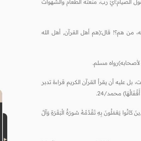
 الصيام:أيْ ربِّ، منعتُه الطعام والشهوات
، من هم؟! قال:(هم أهل القرآن, أهل الله
 لأصحابه)رواه مسلم.
، بل عليه أن يقرأ القرآن الكريم قراءة تدبر
ْفَالُهَا) محمد/24.
يَعْمَلُونَ بِهِ تَقْدُمُهُ سُورَةُ الْبَقَرَةِ وَآلُ