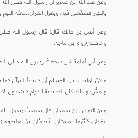
وعن عبد الله بن عمرو أن رسول الله صلى الله عل
بالنهار فشفِّعني فيه. ويقول القرآن:منعتُه النوم ب
وعن أنس بن مالك قال: قال رسول الله صلى الله
وخاصته)رواه ابن ماجه.
وعن أبي أمامة قال:سمعتُ رسول الله صلى الله عل
ولكنّ الواجب على المسلم أن لا يقرأ القرآن كما يق
وتمعُّن؛ ولذلك كان الصحابة الكرام لا يتعدون الآية حتى يعمل
وعن النّواس بن سمعان قال:سمعتُ رسول الله صلى الله عليه وسلم
عِمْرَانَ، كَأَنَّهُمَا غَمَامَتَانِ... تُحَاجَّانِ عَنْ صَاحِبِهِ