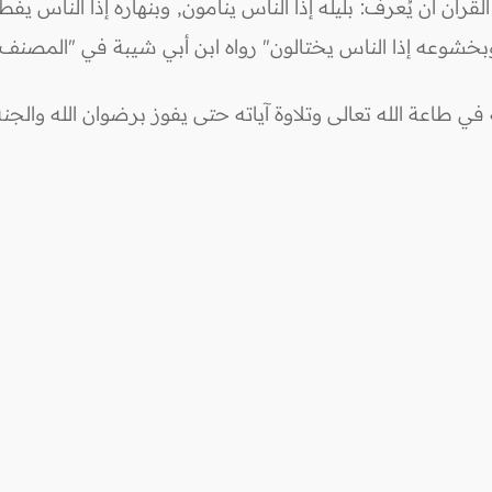
رآن أن يُعرف: بليله إذا الناس ينامون, وبنهاره إذا الناس يفط
شوعه إذا الناس يختالون" رواه ابن أبي شيبة في "المصنف"
ي طاعة الله تعالى وتلاوة آياته حتى يفوز برضوان الله والجنة