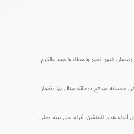
 رَمَضَانَ الَّذِي أُنْزِلَ فِيهِ الْقُرْآَنُ هُدًى لِلنَّاسِ وَبَيِّنَاتٍ مِنَ الْهُدَى وَالْفُرْقَانِ)البقرة/185. شهر رمضان شهر الخير والعطاء والجود والكرم,
 في حسناته ويرفع درجاته وينال بها رضوان
الذي أنزله هدى للمتقين، أنزله على نبيه صلى