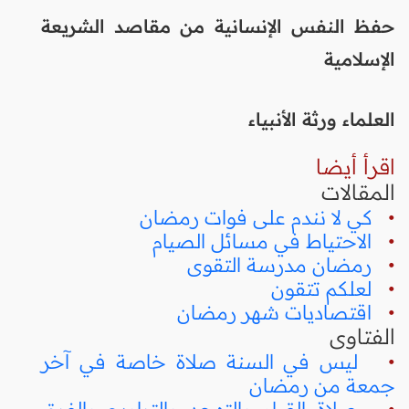
حفظ النفس الإنسانية من مقاصد الشريعة
الإسلامية
العلماء ورثة الأنبياء
اقرأ أيضا
المقالات
•
كي لا نندم على فوات رمضان
•
الاحتياط في مسائل الصيام
•
رمضان مدرسة التقوى
•
لعلكم تتقون
•
اقتصاديات شهر رمضان
الفتاوى
•
ليس في السنة صلاة خاصة في آخر
جمعة من رمضان
•
صلاة القيام والتهجد والتراويح والفرق