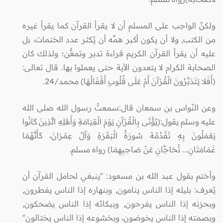
ولكنّ الواجب على المسلم أن لا يقرأ القرآن كما يقرأ غيره
من الكتب, ولا أن يكون أكبر همِّه أن يُكثر عدد الختمات، بل
عليه أن يقرأ القرآن الكريم قراءة تدبر وتمعُّن؛ ولذلك كان
الصحابة الكرام لا يتعدون الآية حتى يعملوا بها. قال تعالى:
(أَفَلا يَتَدَبَّرُونَ الْقُرْآنَ أَمْ عَلَى قُلُوبٍ أَقْفَالُهَا) محمد/24.
وعن النّواس بن سمعان قال:سمعتُ رسول الله صلى الله
عليه وسلم يقول:(يُؤْتَى بِالْقُرْآنِ يَوْمَ الْقِيَامَةِ وَأَهْلِهِ الَّذِينَ كَانُوا
يَعْمَلُونَ بِهِ تَقْدُمُهُ سُورَةُ الْبَقَرَةِ وَآلُ عِمْرَانَ، كَأَنَّهُمَا
غَمَامَتَانِ... تُحَاجَّانِ عَنْ صَاحِبِهِمَا) رواه مسلم.
وأختم بقول عبد الله بن مسعود: "ينبغي لحامل القرآن أن
يُعرف: بليله إذا الناس ينامون, وبنهاره إذا الناس يفطرون,
وبحزنه إذا الناس يفرحون, وببكائه إذا الناس يضحكون,
وبصمته إذا الناس يخوضون، وبخشوعه إذا الناس يختالون"