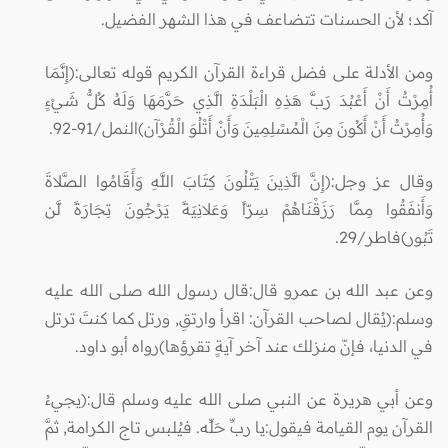
آكد؛ لأن الحسنات تتضاعف في هذا الشهر الفضيل.
ومن الأدلة على فضل قراءة القرآن الكريم قوله تعالى:(إِنَّمَا
أُمِرْتُ أَنْ أَعْبُدَ رَبَّ هَذِهِ الْبَلْدَةِ الَّذِي حَرَّمَهَا وَلَهُ كُلُّ شَيْءٍ
وَأُمِرْتُ أَنْ أَكُونَ مِنَ الْمُسْلِمِينَ وَأَنْ أَتْلُوَ الْقُرْآن)النمل/91-92.
وقال عز وجل:(إِنَّ الَّذِينَ يَتْلُونَ كِتَابَ اللَّهِ وَأَقَامُوا الصَّلاةَ
وَأَنفَقُوا مِمَّا رَزَقْنَاهُمْ سِرّاً وَعَلانِيَةً يَرْجُونَ تِجَارَةً لَّن
تَبُور)فاطر/29.
وعن عبد الله بن عمرو قال:قال رسول الله صلى الله عليه
وسلم:(يُقال لصاحب القرآن: اقرأ وارتقِ, ورتل كما كنتَ ترتل
في الدنيا، فإنّ منزلك عند آخر آيةٍ تقرؤها)رواه أبو داود.
وعن أبي هريرة عن النبي صلى الله عليه وسلم قال:(يجيءُ
القرآن يوم القيامة فيقول:يا ربِّ حَلِّه. فيُلبس تاج الكرامة, ثمَّ