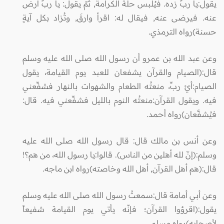
يقول:يا ربِّ زده. فيُلبس حلة الكرامة, ثمّ يقول: يا ربِّ ارض
عنه. فيرضى عنه, فيقال له: اقرأ وارقَ, وتُزاد بكل آيةٍ
حسنة)رواه الترمذي.
وعن عبد الله بن عمرو أن رسول الله صلى الله عليه وسلم
قال:(الصيام والقرآن يشفعان للعبد يوم القيامة، يقول
الصيام:أيْ ربِّ، منعتُه الطعام والشهوات بالنهار فشفِّعني
فيه. ويقول القرآن:منعتُه النوم بالليل فشفِّعني فيه. قال:
فيُشفَّعان)رواه أحمد.
وعن أنس بن مالك قال: قال رسول الله صلى الله عليه
وسلم:(إنّ لله أهلين من الناس). قالوا:يا رسول الله، من هم؟!
قال:(هم أهل القرآن, أهل الله وخاصته)رواه ابن ماجه.
وعن أبي أمامة قال:سمعتُ رسول الله صلى الله عليه وسلم
يقول:(اقرؤوا القرآن؛ فإنّه يأتي يوم القيامة شفيعاً
لأصحابه)رواه مسلم.