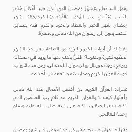
يقول الله تعالى:(شَهْرُ رَمَضَانَ الَّذِي أُنْزِلَ فِيهِ الْقُرْآَنُ هُدًى
لِلنَّاسِ وَبَيِّنَاتٍ مِنَ الْهُدَى وَالْفُرْقَانِ)البقرة/185. شهر
رمضان شهر الخير والعطاء والجود والكرم, فيه يتسابق
المتسابقون إلى رضوان من الله تعالى ومغفرة.
ولا شك أن أبواب الخير والتزود من الطاعات في هذا الشهر
العظيم كثيرة ومتنوعة؛ فكلٌّ يغتنم منها ما يزيد في حسناته
ويرفع درجاته وينال بها رضوان الله تعالى، ومن هذه الأبواب:
قراءة القرآن الكريم ومدارسته والتفقه في أحكامه.
فقراءة القرآن الكريم من أفضل الأعمال عند الله تعالى
وأجلِّها, كيف لا والقرآن الكريم هو كلام ربِّ العالمين الذي
أنزله هدى للمتقين، أنزله على نبيه صلى الله عليه وسلم
رحمة للعالمين.
وقراءة القرآن مستحبة في كل وقت، وهي في شهر رمضان