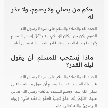
حكم من يصلي ولا يصوم، ولا عذر
له
الحمد لله والصلاة والسلام على سيدنا رسول الله
الصوم ركن من أركان الإسلام، ولا يَكْمُلُ إسلام المسلم
بِتَرْكِهِ فريضةَ الصيام وهو قادر عليها. والله تعالى أعلم
ماذا يُستحب للمسلم أن يقول
ليلة القدر؟
الحمد لله والصلاة والسلام على سيدنا رسول الله
في ليلة القدر يُستحب للمسلم أن يقول ما علمه النبي
صلى الله عليه وسلم للسيدة عائشة رضي الله تعالى
عنها: "اللَّهُمَّ إِنَّكَ عُفُوٌّ تُحِبُّ الْعَفْوَ فَاعْفُ عَنِّي" [رواه
الترمذي]. والله تعالى أعلم