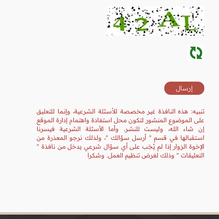
تنبيه: هذه النافذة غير مخصصة للأسئلة الشرعية، وإنما للتعليق
على الموضوع المنشور لتكون محل استفادة واهتمام إدارة الموقع
إن شاء الله، وليست للنشر. وأما الأسئلة الشرعية فيسرنا
استقبالها في قسم " أرسل سؤالك "، ولذلك نرجو المعذرة من
الإخوة الزوار إذا لم يُجَب على أي سؤال شرعي يدخل من نافذة "
التعليقات " وذلك لغرض تنظيم العمل. وشكرا