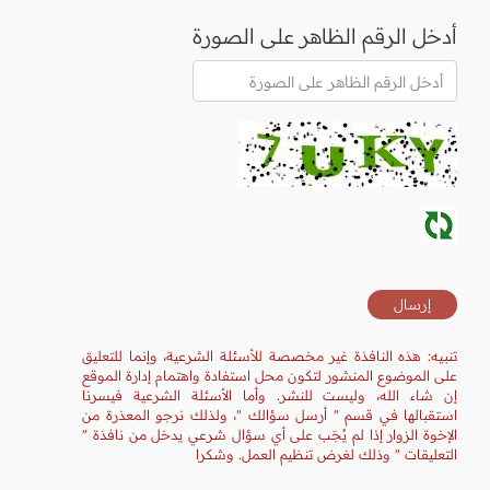
أدخل الرقم الظاهر على الصورة
تنبيه: هذه النافذة غير مخصصة للأسئلة الشرعية، وإنما للتعليق
على الموضوع المنشور لتكون محل استفادة واهتمام إدارة الموقع
إن شاء الله، وليست للنشر. وأما الأسئلة الشرعية فيسرنا
استقبالها في قسم " أرسل سؤالك "، ولذلك نرجو المعذرة من
الإخوة الزوار إذا لم يُجَب على أي سؤال شرعي يدخل من نافذة "
التعليقات " وذلك لغرض تنظيم العمل. وشكرا