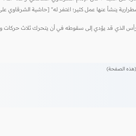
رية ينشأ عنها عمل كثير؛ اغتفر له" [حاشية الشرقاوي على تحفة 
رأس الذي قد يؤدي إلى سقوطه في أن يتحرك ثلاث حركات ولو 
هذه الصفحة)