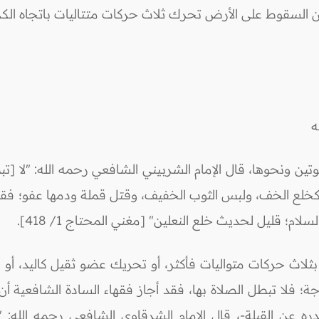
ن السقوط على الأرض تحرك ثلاث حركات متتاليات باتجاه الك
له
تين ونحوها، قال الإمام الشربيني الشافعي رحمه الله: "لا [تبطل
ً كخلع الخف، ولبس الثوب الخفيف، وقتل قملة ودمها عفو؛ فقل
ام؛ قليل لحديث خلع النعلين" [مغني المحتاج 1/ 418].
َّر بثلاث حركات متواليات فأكثر، أو تحريك عضو ثقيل كاليد، أ
اجة؛ فلا تبطل الصلاة بها، فقد أجاز فقهاء السادة الشافعية 
ه عن القبلة-، قال الإمام الشرقاوي الشافعي رحمه الله: "ف