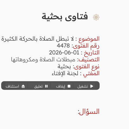
فتاوى بحثية
الموضوع
: لا تبطل الصلاة بالحركة الكثيرة
رقم الفتوى
:
4478
التاريخ
: 01-06-2026
التصنيف
:
مبطلات الصلاة ومكروهاتها
نوع الفتوى
:
بحثية
المفتي
: لجنة الإفتاء
تشغيل
إيقاف
تعليق
استئناف
السؤال
: