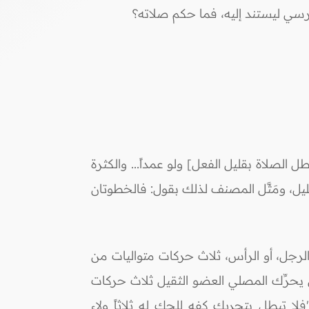
رسي ليستند إليه، فما حكم صلاته؟
 الصلاة بقليل الفعل] ولو عمداً... والكثرة
يل، ومَثَّل المصنف لذلك بقول: فالخطوتان
و الرجل، أو الرأس، ثلاث حركات متواليات من
أن يحرِّك المصلي العضو الثقيل ثلاث حركات
لا تبطل بتحريك كفه للحك له ثلاثاً ولاء