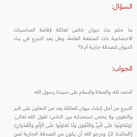
السؤال
:
ما حكم بناء ديوان خاص لعائلة لإقامة المناسبات
الاجتماعية ذات المنفعة العامة، وهل يعد التبرع في بناء
الديوان كصدقة جارية أم لا؟
الجواب
:
الحمد لله، والصلاة والسلام على سيدنا رسول الله
التبرع من أجل إنشاء ديوان للعائلة يعد من التعاون على البر
والتقوى، ولا يخفى استحبابه بين الناس؛ لقول الله تعالى:
{وَتَعَاوَنُوا عَلَى الْبِرِّ وَالتَّقْوَى وَلَا تَعَاوَنُوا عَلَى الْإِثْمِ وَالْعُدْوَانِ}
[المائدة: 2]، ونرجو الله أن يكون من الصدقة الجارية لمن