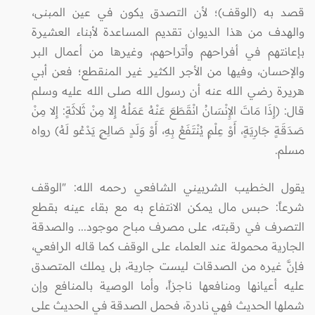
قصد به (الوقف)؛ لأن التصدق يكون في عين المبنى،
والهدف من هذا الديوان تقديم المساعدة لأبناء العشيرة
بإعانتهم في أفراحهم وأتراحهم، وغيرها من أعمال البر
والإحسان، وفيها من الأجر الكثير غير المنقطع؛ فعن أبي
هريرة رضي الله عنه أن رسول الله صلى الله عليه وسلم
قال: (إِذَا مَاتَ الإِنْسَانُ انْقَطَعَ عَنْهُ عَمَلُهُ إِلا مِنْ ثَلاثَةٍ: إِلا مِنْ
صَدَقَةٍ جَارِيَةٍ، أَوْ عِلْمٍ يُنْتَفَعُ بِهِ، أَوْ وَلَدٍ صَالِحٍ يَدْعُو لَهُ) رواه
مسلم.
يقول الخطيب الشربيني الشافعي رحمه الله: "الوقف
شرعاً: حبس مال يمكن الانتفاع به مع بقاء عينه بقطع
التصرف في رقبته، على مصرف مباح موجود... والصدقة
الجارية محمولة عند العلماء على الوقف كما قاله الرافعي،
فإنَّ غيره من الصدقات ليست جارية، بل يملك المتصدق
عليه أعيانها ومنافعها ناجزاً، وأما الوصية بالمنافع وإن
شملها الحديث فهي نادرة، فحمل الصدقة في الحديث على