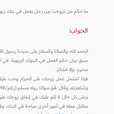
ما حكم مَن تزوجت مِن رجل يعمل في بنك ربوي
الجواب
:
الحمد لله، والصلاة والسلام على سيدنا رسول الل
سبق بيان حكم العمل في البنوك الربوية، في ال
محرم، وإلا فجائز.
فإذا اشتمل عمل زوجك على الحرام وجب عليك نصيحته وتذكيره
وَشَاهِدَيْهِ، وَقَالَ: هُمْ سَوَاءٌ) رواه مسلم (رقم/1598)
وعلى كل حال: لا إثم عليك في إنفاق زوجك عليك 
مقابل عمله في أمور أخرى مباحة في البنك، وقد