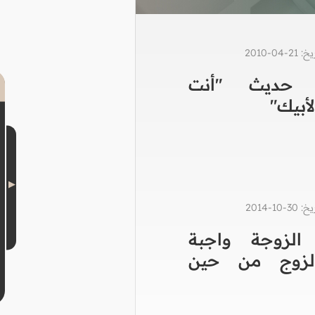
0-2010
حديث "أنت
أبيك"
1-2014
الزوجة واجبة
لزوج من حين