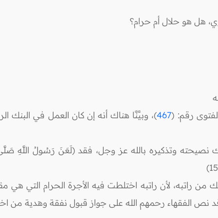
، هل هو حلال أم حرام؟
ه
فتوى رقم: (
467
)، وبيَّنَّا هناك أنه إن كان العمل في البنك ا
 بالله عز وجل، فقد (لَعَنَ رَسُولُ اللَّهِ صَلَّى اللَّهُ عَلَيْهِ وَس
من راتبه، لأن راتبه اختلطت فيه الأجرة الحرام التي هي مقاب
 نص الفقهاء رحمهم الله على جواز قبول نفقة وهدية من اختل