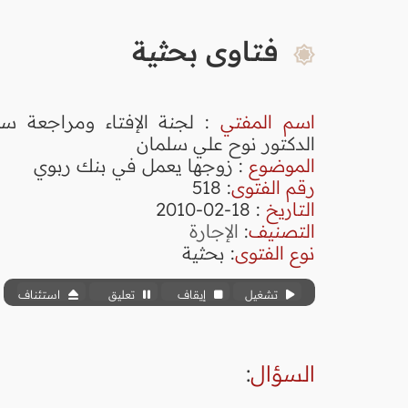
فتاوى بحثية
اسم المفتي
: لجنة الإفتاء ومراجعة سم
الدكتور نوح علي سلمان
الموضوع
: زوجها يعمل في بنك ربوي
رقم الفتوى
:
518
التاريخ
: 18-02-2010
التصنيف
:
الإجارة
نوع الفتوى
:
بحثية
تشغيل
إيقاف
تعليق
استئناف
السؤال
: