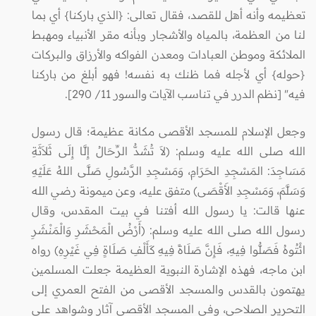
تعظيمه وأنه أهل للقصد، فقال تعالى: {الذي باركنا} أي بما
لنا من العظمة، بالمياه والأشجار وبأنه مقر الأنبياء ومهبط
الملائكة وموطن العبادات ومعدن الفواكه والأرزاق والبركات
{حوله} أي لأجله فما ظنك به نفسه! فهو أبلغ من باركنا
فيه" [نظم الدرر في تناسب الآيات والسور 11/ 290].
وجعل الإسلام للمسجد الأقصى مكانة عظيمة؛ قال رسول
الله صلى الله عليه وسلم: (لاَ تُشَدُّ الرِّحَالُ إِلَّا إِلَى ثَلاَثَةِ
مَسَاجِدَ: المَسْجِدِ الحَرَامِ، وَمَسْجِدِ الرَّسُولِ صَلَّى اللهُ عَلَيْهِ
وَسَلَّمَ، وَمَسْجِدِ الأَقْصَى) متفق عليه، وعن ميمونة رضي الله
عنها قالت: يا رسول الله أفتنا في بيت المقدس، وقال
رسول الله صلى الله عليه وسلم: (أَرْضُ الْمَحْشَرِ وَالْمَنْشَرِ
ائْتُوهُ فَصَلُّوا فِيهِ، فَإِنَّ صَلَاةً فِيهِ كَأَلْفِ صَلَاةٍ فِي غَيْرِهِ) رواه
ابن ماجه، فهذه الإشارة النبوية العظيمة جعلت المسلمين
يهتمون بالقدس والمسجد الأقصى من الفتح العمري إلى
التحرير الصلاحي، وفي المسجد الأقصى آثار وشواهد على