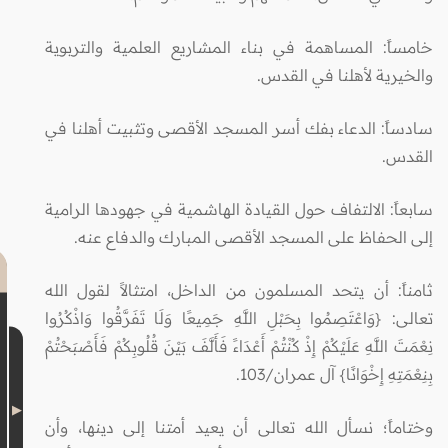
خامساً: المساهمة في بناء المشاريع العلمية والتربوية
والخيرية لأهلنا في القدس.
سادساً: الدعاء بفك أسر المسجد الأقصى وتثبيت أهلنا في
القدس.
سابعاً: الالتفاف حول القيادة الهاشمية في جهودها الرامية
إلى الحفاظ على المسجد الأقصى المبارك والدفاع عنه.
ثامناً: أن يتحد المسلمون من الداخل، امتثالاً لقول الله
تعالى: {وَاعْتَصِمُوا بِحَبْلِ اللَّهِ جَمِيعًا وَلَا تَفَرَّقُوا وَاذْكُرُوا
نِعْمَتَ اللَّهِ عَلَيْكُمْ إِذْ كُنْتُمْ أَعْدَاءً فَأَلَّفَ بَيْنَ قُلُوبِكُمْ فَأَصْبَحْتُمْ
بِنِعْمَتِهِ إِخْوَانًا} آل عمران/103.
وختاماً؛ نسأل الله تعالى أن يعيد أمتنا إلى دينها، وأن