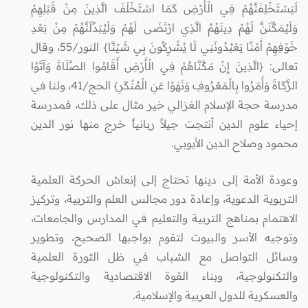
لَيَسْتَخْلِفَنَّهُمْ فِي الْأَرْضِ كَمَا اسْتَخْلَفَ الَّذِينَ مِنْ قَبْلِهِمْ
وَلَيُمَكِّنَنَّ لَهُمْ دِينَهُمُ الَّذِي ارْتَضَى لَهُمْ وَلَيُبَدِّلَنَّهُمْ مِنْ بَعْدِ
خَوْفِهِمْ أَمْنًا يَعْبُدُونَنِي لَا يُشْرِكُونَ بِي شَيْئًا} النور/55، وقال
تعالى: {الَّذِينَ إِنْ مَكَّنَّاهُمْ فِي الْأَرْضِ أَقَامُوا الصَّلَاةَ وَآتَوُا
الزَّكَاةَ وَأَمَرُوا بِالْمَعْرُوفِ وَنَهَوْا عَنِ الْمُنْكَرِ} الحج/41، ولنا في
مدرسة حجة الإسلام الغزالي خير مثال على ذلك، فمدرسة
إحياء علوم الدين أنتجت جيلاً ربانياً خرج منها نور الدين
محمود وصلاح الدين الأيوبي.
وعودة الأمة إلى دينها تحتاج إلى إنعاش الحركة العلمية
التربوية الدعوية، وإعادة دور مجالس العلم والتربية، وتركيز
الاهتمام بمناهج التربية والتعليم في المدارس والجامعات،
وتوجيه الأسر والبيوت لتقوم بواجبها الصحيح، وتطوير
وسائل التواصل مع الشباب في ظل الثورة العلمية
والتكنولوجية، وبناء القوة الاقتصادية والتكنولوجية
والعسكرية للدول العربية والإسلامية.