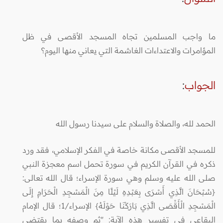
ما واجب المسلمين تجاه المسجد الأقصى في ظل
المؤامرات والاعتداءات الغاشمة التي يعاني منها اليوم؟
الجواب
:
الحمد لله، والصلاة والسلام على سيدنا رسول الله
للمسجد الأقصى مكانة خاصة في الفكر الإسلامي، فقد ورد
ذكره في القرآن الكريم في سورة تحمل اسم معجزة النبي
صلى الله عليه وسلم وهي سورة الإسراء؛ قال الله تعالى:
{سُبْحَانَ الَّذِي أَسْرَى بِعَبْدِهِ لَيْلًا مِنَ الْمَسْجِدِ الْحَرَامِ إِلَى
الْمَسْجِدِ الْأَقْصَى الَّذِي بَارَكْنَا حَوْلَهُ} الإسراء/1؛ قال الإمام
البقاعي في تفسير هذه الآية: "ثم وصفه بما يقتضي