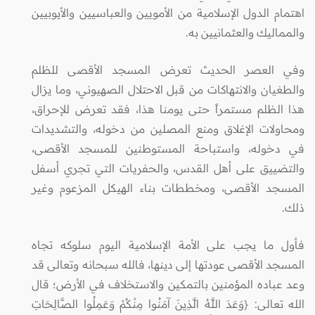
اهتمام الدول الإسلامية من الأمويين والعباسيين والأيوبيين
والمماليك والعثمانيين به.
وفي العصر الحديث تعرض المسجد الأقصى للظلم
والطغيان والانتهاكات من قبل الاحتلال الصهيوني، وما يزال
هذا الظلم مستمراً حتى يومنا هذا، فقد تعرض للإحراق،
ومحاولات الإغلاق ومنع المصلين من دخوله، والتشديدات
في دخوله، واستباحة المستوطنين للمسجد الأقصى،
والتضييق على أهل القدس، والحفريات التي تجري أسفل
المسجد الأقصى، ومخططات بناء الهيكل المزعوم وغير
ذلك.
فأول ما يجب على الأمة الإسلامية اليوم سلوكه تجاه
المسجد الأقصى عودتها إلى دينها، فالله سبحانه وتعالى قد
وعد عباده المؤمنين بالتمكين والاستخلاف في الأرض؛ قال
الله تعالى: {وَعَدَ اللَّهُ الَّذِينَ آمَنُوا مِنْكُمْ وَعَمِلُوا الصَّالِحَاتِ