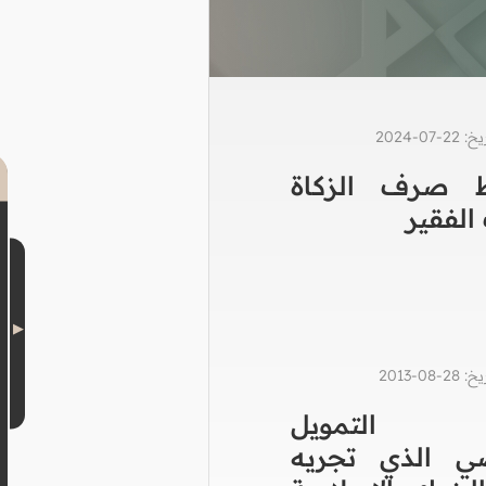
0-2024
 صرف الزكاة
الفقير
0-2013
 التمويل
ي الذي تجريه