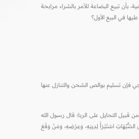
، بأن تبيع البضاعة للآمر بالشراء مرابحة
يها في البيع الأول؟
رجي فإن تسليم بوالص الشحن والتنازل عنها
 من قبيل التحايل على الربا؛ قال رسول الله
الشُّبُهَاتِ اسْتَبْرَأَ لِدِينِهِ، وَعِرْضِهِ، وَمَنْ وَقَعَ