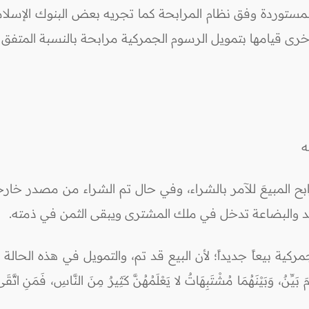
ستوردة وفق نظام المرابحة كما تجريه بعض البنوك الإسلامية
ى قيامها بتمويل الرسوم الجمركية مرابحة بالنسبة المتفق عل
له
ابح المبيعَ للآمر بالشراء، وفي حال تم الشراء من مصدر خا
عقد والبضاعة تدخل في ملك المشترى ويبقى الثمن في ذمته.
ركية بيعاً جديداً؛ لأن البيع قد تم، والتمويل في هذه الحالة
ِنٌ، وَبَيْنَهُمَا مُشْتَبِهَاتٌ لا يَعْلَمُهُنَّ كَثِيرٌ مِنَ النَّاسِ، فَمَنِ اتَّقَى 