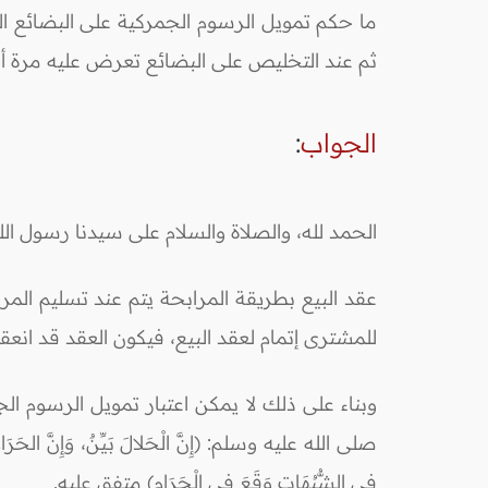
ما حكم تمويل الرسوم الجمركية على البضائع الم
ثم عند التخليص على البضائع تعرض عليه مرة أخر
الجواب
:
الحمد لله، والصلاة والسلام على سيدنا رسول ال
عقد البيع بطريقة المرابحة يتم عند تسليم المر
للمشترى إتمام لعقد البيع، فيكون العقد قد ان
وبناء على ذلك لا يمكن اعتبار تمويل الرسوم الجم
صلى الله عليه وسلم: (إِنَّ الْحَلالَ بَيِّنٌ، وَإِنَّ الحَرَامَ بَيّ
فِي الشُّبُهَاتِ وَقَعَ فِي الْحَرَامِ) متفق عليه.