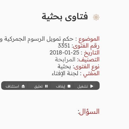
فتاوى بحثية
الموضوع
: حكم تمويل الرسوم الجمركية و
رقم الفتوى
:
3351
التاريخ
: 25-01-2018
التصنيف
:
المرابحة
نوع الفتوى
:
بحثية
المفتي
: لجنة الإفتاء
تشغيل
إيقاف
تعليق
استئناف
السؤال
: