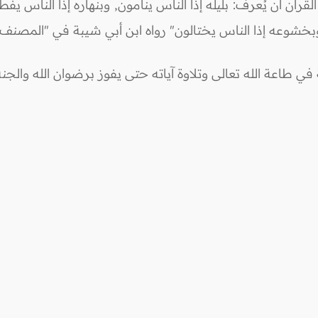
رآن أن يُعرف: بليله إذا الناس ينامون, وبنهاره إذا الناس يفط
شوعه إذا الناس يختالون" رواه ابن أبي شيبة في "المصنف"
ي طاعة الله تعالى وتلاوة آياته حتى يفوز برضوان الله والجنة