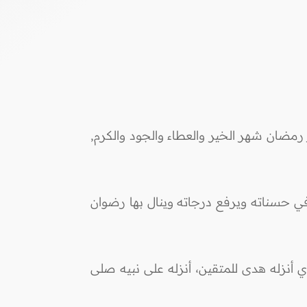
 رَمَضَانَ الَّذِي أُنْزِلَ فِيهِ الْقُرْآَنُ هُدًى لِلنَّاسِ وَبَيِّنَاتٍ مِنَ الْهُدَى وَالْفُرْقَانِ)البقرة/185. شهر رمضان شهر الخير والعطاء والجود والكرم,
 في حسناته ويرفع درجاته وينال بها رضوان
الذي أنزله هدى للمتقين، أنزله على نبيه صلى