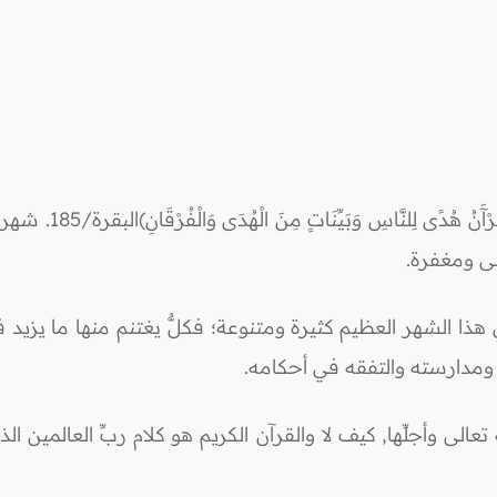
يقول الله تعالى:(شَهْرُ
لى ومغفرة.
هذا الشهر العظيم كثيرة ومتنوعة؛ فكلٌّ يغتنم منها ما يزيد
يم ومدارسته والتفقه في أحكامه.
عالى وأجلِّها, كيف لا والقرآن الكريم هو كلام ربِّ العالمين 