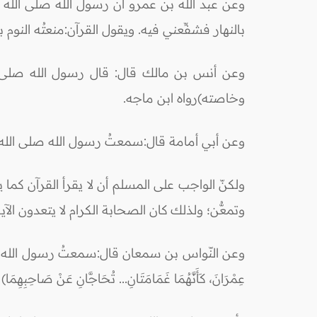
وعن عبد الله بن عمرو أن رسول الله صلى الله عل
بالنهار فشفِّعني فيه. ويقول القرآن:منعتُه النوم ب
وعن أنس بن مالك قال: قال رسول الله صلى الله
وخاصته)رواه ابن ماجه.
وعن أبي أمامة قال:سمعتُ رسول الله صلى الله عل
ولكنّ الواجب على المسلم أن لا يقرأ القرآن كما يق
وتمعُّن؛ ولذلك كان الصحابة الكرام لا يتعدون الآية حتى يعمل
وعن النّواس بن سمعان قال:سمعتُ رسول الله صلى الله عليه وسلم
عِمْرَانَ، كَأَنَّهُمَا غَمَامَتَانِ... تُحَاجَّانِ عَنْ صَاحِبِهِ