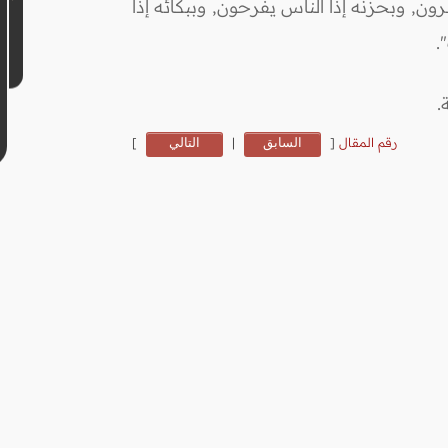
رون, وبحزنه إذا الناس يفرحون, وببكائه إذا
.
.
رقم المقال
[
السابق
|
التالي
]