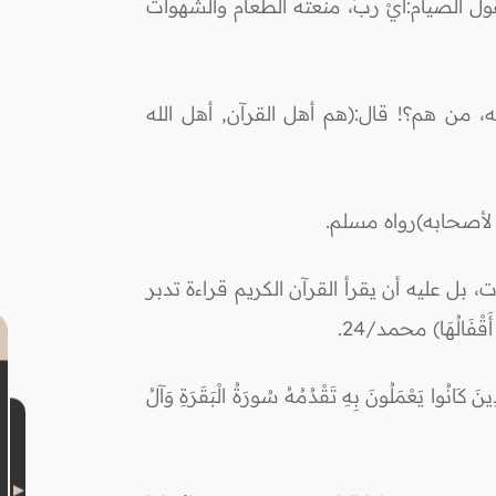
 الصيام:أيْ ربِّ، منعتُه الطعام والشهوات
، من هم؟! قال:(هم أهل القرآن, أهل الله
 لأصحابه)رواه مسلم.
، بل عليه أن يقرأ القرآن الكريم قراءة تدبر
ْفَالُهَا) محمد/24.
يَعْمَلُونَ بِهِ تَقْدُمُهُ سُورَةُ الْبَقَرَةِ وَآلُ