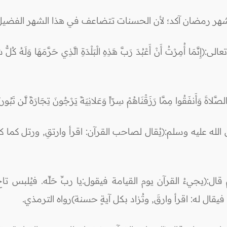
هر رمضان آكد؛ لأن الحسنات تتضاعف في هذا الشهر الفضيل
ْتُ أَنْ أَعْبُدَ رَبَّ هَذِهِ الْبَلْدَةِ الَّذِي حَرَّمَهَا وَلَهُ كُلُّ شَيْءٍ و
َّلاةَ وَأَنفَقُوا مِمَّا رَزَقْنَاهُمْ سِرّاً وَعَلانِيَةً يَرْجُونَ تِجَارَةً لَّن تَبُو
ه عليه وسلم:(يُقال لصاحب القرآن: اقرأ وارتقِ, ورتل كما كنت
(يجيءُ القرآن يوم القيامة فيقول:يا ربِّ حَلِّه. فيُلبس تاج ا
يقال له: اقرأ وارقَ, وتُزاد بكل آيةٍ حسنة)رواه الترمذي.