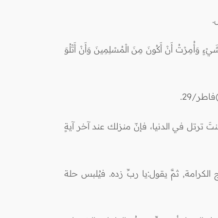
.
َأُمِرْتُ أَنْ أَكُونَ مِنَ الْمُسْلِمِينَ وَأَنْ أَتْلُوَ
ر)فاطر/29.
َ ترتل في الدنيا، فإنّ منزلك عند آخر آيةٍ
لكرامة, ثمَّ يقول:يا ربِّ زده. فيُلبس حلة