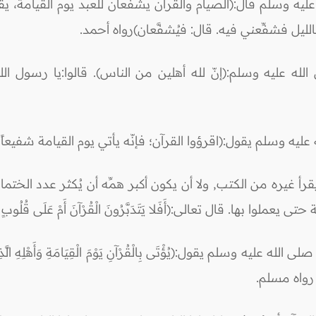
يه وسلم قال:(الصيام والقرآن يشفعان للعبد يوم القيامة، يقول
الليل فشفِّعني فيه. قال: فيُشفَّعان)رواه أحمد.
 عليه وسلم:(إنّ لله أهلين من الناس). قالوا:يا رسول الله
يه وسلم يقول:(اقرؤوا القرآن؛ فإنّه يأتي يوم القيامة شفيعاً
رأ غيره من الكتب, ولا أن يكون أكبر همِّه أن يُكثر عدد الختمات
وا بها. قال تعالى:(أَفَلا يَتَدَبَّرُونَ الْقُرْآنَ أَمْ عَلَى قُلُوبٍ أَق
 يقول:(يُؤْتَى بِالْقُرْآنِ يَوْمَ الْقِيَامَةِ وَأَهْلِهِ الَّذِينَ كَانُوا 
مَا) رواه مسلم.