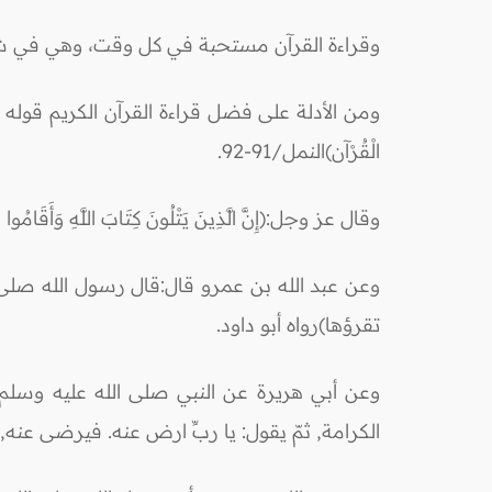
وقراءة القرآن مستحبة في كل وقت، وهي في ش
ومن الأدلة على فضل قراءة القرآن الكريم قوله تعالى:(إِنَّمَا أُمِر
الْقُرْآن)النمل/91-92.
وقال عز وجل:(إِنَّ الَّذِينَ يَتْلُونَ كِتَابَ اللَّهِ وَأَقَامُوا الص
وعن عبد الله بن عمرو قال:قال رسول الله صلى الل
تقرؤها)رواه أبو داود.
وعن أبي هريرة عن النبي صلى الله عليه وسلم قال:
الكرامة, ثمّ يقول: يا ربِّ ارض عنه. فيرضى عنه, ف