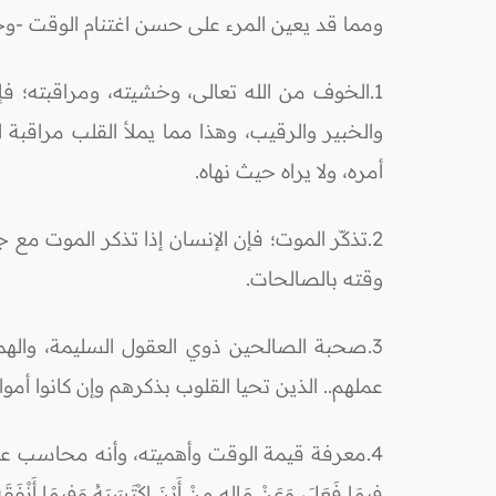
ومما قد يعين المرء على حسن اغتنام الوقت -وخ
1.الخوف من الله تعالى، وخشيته، ومراقبته؛ فإ
والخبير والرقيب، وهذا مما يملأ القلب مراقبة
أمره، ولا يراه حيث نهاه.
2.تذكّر الموت؛ فإن الإنسان إذا تذكر الموت 
وقته بالصالحات.
3.صحبة الصالحين ذوي العقول السليمة، والهمم ال
عملهم.. الذين تحيا القلوب بذكرهم وإن كانوا أموا
4.معرفة قيمة الوقت وأهميته، وأنه محاسب عليه. يقول صلى ا
فِيمَا فَعَلَ، وَعَنْ مَالِهِ مِنْ أَيْنَ اكْتَسَبَهُ وَفِيمَا 