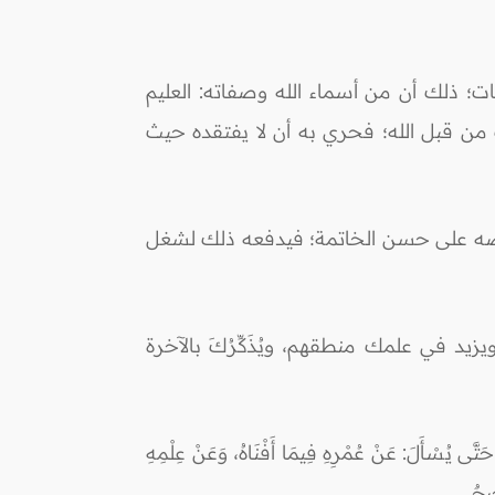
ات؛ ذلك أن من أسماء الله وصفاته: العليم
 من قبل الله؛ فحري به أن لا يفتقده حيث
لحرصه على حسن الخاتمة؛ فيدفعه ذلك لشغل
ويزيد في علمك منطقهم، ويُذَكِّرُكَ بالآخرة
لَ: عَنْ عُمْرِهِ فِيمَا أَفْنَاهُ، وَعَنْ عِلْمِهِ
يحٌ.