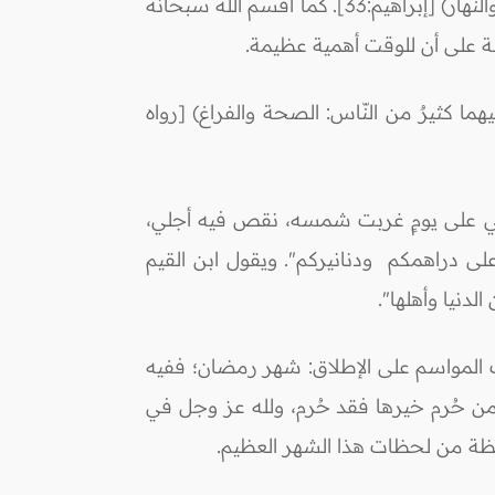
وقد اهتم ديننا الحنيف بالوقت؛ حيث تناوله القرآن الكريم في آياتٍ عدة، كما في قوله تعالى:(وسخّر لكم الليل والنهار) [إبراهيم:33]. كما أقسم الله سبحانه
ا كثيرٌ من النّاس: الصحة والفراغ) [رواه
دمي على يومٍ غربت شمسه، نقص فيه أجلي،
لى دراهمكم ودنانيركم". ويقول ابن القيم
دنيا وأهلها".
لك المواسم على الإطلاق: شهر رمضان؛ ففيه
 من حُرم خيرها فقد حُرم، ولله عز وجل في
حظة من لحظات هذا الشهر العظيم.