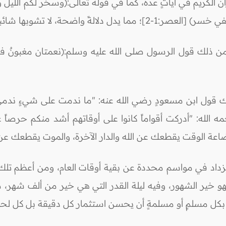
وبها شائبة على أن للوقت أهمية عظيمة.
ن ذلك قول الرسول صلى الله عليه وسلم:(نعمتان مغبونٌ فيهم
ذلك قول ابن مسعودٍ رضي الله عنه: "ما ندمت على شيءٍ ن
الله: "أدركت أقواماً كانوا على أوقاتهم أشد منكم حرصاً ع
اعة الوقت يقطعك عن الله والدار الآخرة، والموت يقطعك عن ال
ته تزداد في مواسم محددة عن بقية أوقات العام، ومن أعظم ت
فهو خير الشهور، وفيه ليلة القدر التي هي خير من ألف شهر،
ٌّ بكل مسلمٍ أو مسلمةٍ أن يحسن استثمار كل دقيقة بل كل ل