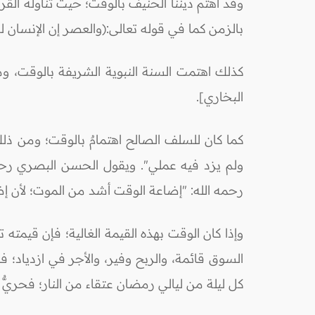
بالزمن كما في قوله تعالى:(والعصر إن الإنسان لفي خسر) [العصر:1-2]؛ مما يدل دلالةً واضحة، لا تش
كذلك اهتمت السنة النبوية الشريفة بالوقت، وم
البخاري].
كما كان للسلف الصالح اهتمامٌ بالوقت؛ ومن 
ولم يزد فيه عملي". ويقول الحسن البصري رحمه 
رحمه الله: "إضاعة الوقت أشد من الموت؛ لأن إض
وإذا كان الوقت بهذه القيمة الغالية؛ فإن قيم
السوق قائمة، والربح وفير، والأجر في ازدياد؛ 
كل ليلة من ليالي رمضان عتقاء من النار؛ فحري