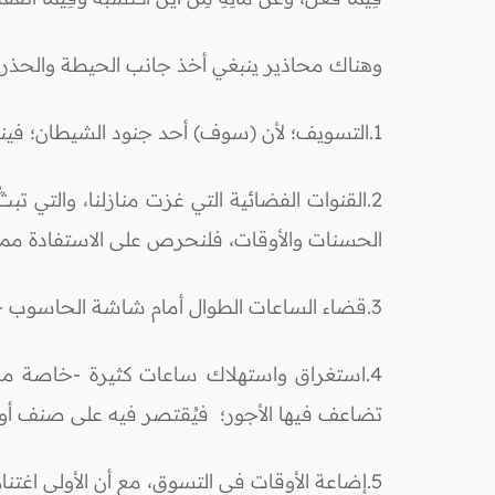
وهناك محاذير ينبغي أخذ جانب الحيطة والحذر منها
1.التسويف؛ لأن (سوف) أحد جنود الشيطان؛ فينبغي السعي والمبادرة بإنجاز الأعمال التي تقربنا إلى الله عز وجل قبل أن يُحال بيننا وبينها.
2.القنوات الفضائية التي غزت منازلنا، والتي 
الحسنات والأوقات، فلنحرص على الاستفادة مما تق
3.قضاء الساعات الطوال أمام شاشة الحاسوب -خاصة الإنترنت- فيما لا ينفع ولا يفيد.
4.استغراق واستهلاك ساعات كثيرة -خاصة من ق
تضاعف فيها الأجور؛ فيُقتصر فيه على صنف أو صن
5.إضاعة الأوقات في التسوق، مع أن الأولى اغتنام هذه الأوقات في التعبد والاعتكاف، ويمكن التجهز للعيد وشراء حاجياته قبل دخول رمضان.