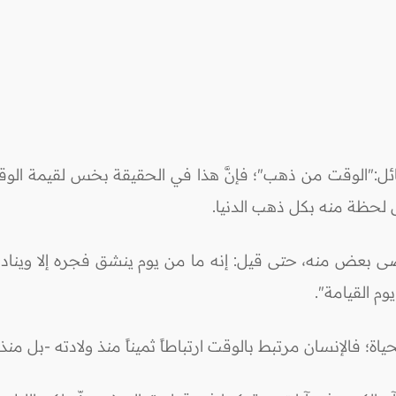
القائل:"الوقت من ذهب"؛ فإنَّ هذا في الحقيقة بخس لقيمة الوقت
 لحظة منه بكل ذهب الدنيا.
قضى بعض منه، حتى قيل: إنه ما من يوم ينشق فجره إلا وينادي 
م القيامة".
اة؛ فالإنسان مرتبط بالوقت ارتباطاً ثميناً منذ ولادته -بل من