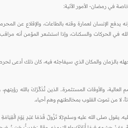
اصة في رمضان- الأمور الآتية:
نه يدفع الإنسان لعمارة وقته بالطاعات، والإقلاع عن المحرم
 الله في الحركات والسكنات، وإذا استشعر المؤمن أنه مراقب
مع جهله بالزمان والمكان الذي سيفاجئه فيه، كان ذلك أدعى 
عالية، والأوقات المستثمرة.. الذين تُذَكِّرُكَ بالله رؤيتهم، 
تاً، لا من تموت القلوب بمخالطتهم وهم أحياء.
لله عليه وسلم:(لا تَزُولُ قَدَمَا عَبْدٍ يَوْمَ الْقِيَامَةِ حَتَّى يُسْأَ
أَنْفَقَهُ، وَعَنْ جِسْمِهِ فِيمَا أَبْلاَهُ)رواه الترمذي وقال:حَدِيثٌ حَسَنٌ صَحِ