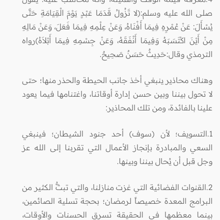
صلى الله عليه وسلم:(لا تَزُولُ قَدَمَا عَبْدٍ يَوْمَ الْقِيَامَةِ حَتَّى
يُسْأَلَ: عَنْ عُمْرِهِ فِيمَا أَفْنَاهُ، وَعَنْ عِلْمِهِ فِيمَا فَعَلَ، وَعَنْ مَالِهِ
مِنْ أَيْنَ اكْتَسَبَهُ وَفِيمَا أَنْفَقَهُ، وَعَنْ جِسْمِهِ فِيمَا أَبْلاَهُ)رواه
الترمذي وقال:حَدِيثٌ حَسَنٌ صَحِيحٌ.
وهناك محاذير ينبغي أخذ جانب الحيطة والحذر منها؛ حتى
لا تحول بيننا وبين حسن إدارة أوقاتنا، واغتنامها فيما يعود
علينا بالفائدة، ومن تلك المحاذير:
1.التسويف؛ لأن (سوف) أحد جنود الشيطان؛ فينبغي
السعي والمبادرة بإنجاز الأعمال التي تقربنا إلى الله عز
وجل قبل أن يُحال بيننا وبينها.
2.القنوات الفضائية التي غزت منازلنا، والتي تبثُّ الكثير من
البرامج المعدة خصيصاً لرمضان؛ بحجة تسلية الصائمين،
بينما معظمها في الحقيقة تسرق الحسنات والأوقات،