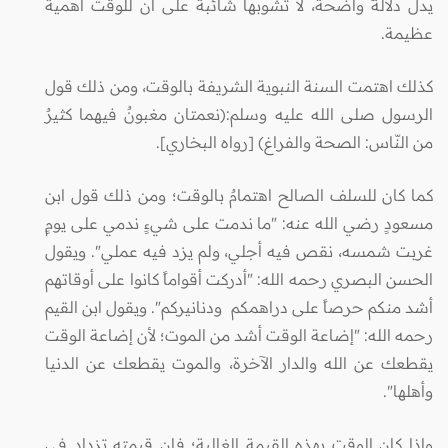
يدل دلالةً واضحة، لا تشوبها شائبة على أن للوقت أهمية
عظيمة.
كذلك اهتمت السنة النبوية الشريفة بالوقت، ومن ذلك قول
الرسول صلى الله عليه وسلم:(نعمتان مغبونٌ فيهما كثيرٌ
من النّاس: الصحة والفراغ) [رواه البخاري].
كما كان للسلف الصالح اهتمامٌ بالوقت؛ ومن ذلك قول ابن
مسعودٍ رضي الله عنه: "ما ندمت على شيءٍ ندمي على يومٍ
غربت شمسه، نقص فيه أجلي، ولم يزد فيه عملي". ويقول
الحسن البصري رحمه الله: "أدركت أقواماً كانوا على أوقاتهم
أشد منكم حرصاً على دراهمكم ودنانيركم". ويقول ابن القيم
رحمه الله: "إضاعة الوقت أشد من الموت؛ لأن إضاعة الوقت
يقطعك عن الله والدار الآخرة، والموت يقطعك عن الدنيا
وأهلها".
وإذا كان الوقت بهذه القيمة الغالية؛ فإن قيمته تزداد في