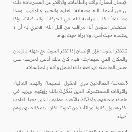
الإنسان لعمارة وقته بالطاعات، والإقلاع عن المحرمات؛ ذلك
أن من أسماء الله وصفاته: العليم والخبير والرقيب، وهذا
مما يملأ القلب مراقبة الله في الحركات والسكنات، وإذا
استشعر المؤمن أنه مراقب من قبل الله؛ فحري به أن لا
يفتقده حيث أمره، ولا يراه حيث نهاه.
2.تذكّر الموت؛ فإن الإنسان إذا تذكر الموت مع جهله بالزمان
والمكان الذي سيفاجئه فيه، كان ذلك أدعى لحرصه على
حسن الخاتمة؛ فيدفعه ذلك لشغل وقته بالصالحات.
3.صحبة الصالحين ذوي العقول السليمة، والهمم العالية،
والأوقات المستثمرة.. الذين تُذَكِّرُكَ بالله رؤيتهم، ويزيد في
علمك منطقهم، ويُذَكِّرُكَ بالآخرة عملهم.. الذين تحيا القلوب
بذكرهم وإن كانوا أمواتاً، لا من تموت القلوب بمخالطتهم وهم
أحياء.
4.معرفة قيمة الوقت وأهميته، وأنه محاسب عليه. يقول