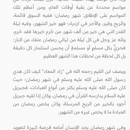
مواسم محددة عن بقية أوقات العام، ومن أعظم تلك
المواسم على الإطلاق: شهر رمضان؛ ففيه السوق قائمة،
والربح وفير، والأجر في ازدياد؛ فهو خير الشهور، وفيه ليلة
القدر التي هي خير من ألف شهر، من حُرم خيرها فقد حُرم،
ولله عز وجل في كل ليلة من ليالي رمضان عتقاء من النار؛
فحريٌّ بكل مسلمٍ أو مسلمةٍ أن يحسن استثمار كل دقيقة
بل كل لحظة من لحظات هذا الشهر العظيم.
ويصف ابن القيم رحمه الله في "زاد المعاد" كيف كان هدي
رسول الله صلى الله عليه وسلم في شهر رمضان؛ حيث
كان صلى الله عليه وسلم يكثر من أنواع العبادات، فجبريل
عليه السلام يدارسه القرآن في رمضان، وكان إذا لقيه جبريل
أجود بالخير من الريح المرسلة، وكان يخص رمضان من
العبادة ما لا يخص غيره من الشهور.
وفي شهر رمضان يجد الإنسان أمامه فرصة كبيرة لتعويد