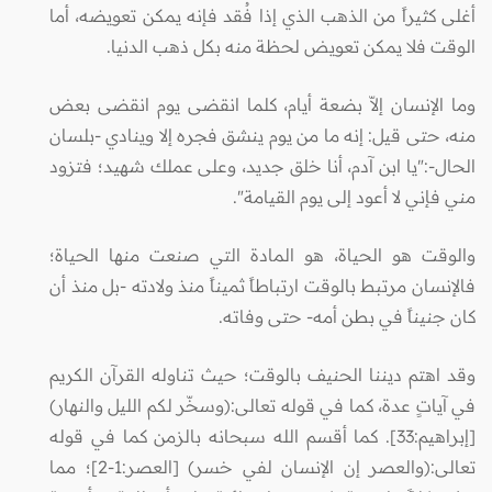
أغلى كثيراً من الذهب الذي إذا فُقد فإنه يمكن تعويضه، أما
الوقت فلا يمكن تعويض لحظة منه بكل ذهب الدنيا.
وما الإنسان إلاّ بضعة أيام، كلما انقضى يوم انقضى بعض
منه، حتى قيل: إنه ما من يوم ينشق فجره إلا وينادي -بلسان
الحال-:"يا ابن آدم، أنا خلق جديد، وعلى عملك شهيد؛ فتزود
مني فإني لا أعود إلى يوم القيامة".
والوقت هو الحياة، هو المادة التي صنعت منها الحياة؛
فالإنسان مرتبط بالوقت ارتباطاً ثميناً منذ ولادته -بل منذ أن
كان جنيناً في بطن أمه- حتى وفاته.
وقد اهتم ديننا الحنيف بالوقت؛ حيث تناوله القرآن الكريم
في آياتٍ عدة، كما في قوله تعالى:(وسخّر لكم الليل والنهار)
[إبراهيم:33]. كما أقسم الله سبحانه بالزمن كما في قوله
تعالى:(والعصر إن الإنسان لفي خسر) [العصر:1-2]؛ مما