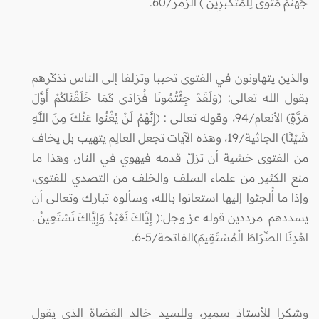
جَهَنَّمَ مَثْوًى لِلْمُتَكَبِّرِينَ ) الزمر/60.
والذين يتهاونون في الفتوى تحببا وتزلفا إلى الناس نذكّرهم
بقول الله تعالى: (وَلَقَدْ جِئْتُمُونَا فُرَادَى كَمَا خَلَقْنَاكُمْ أَوَّلَ
مَرَّةٍ) الأنعام/94، وقوله تعالى : (إِنَّهُمْ لَنْ يُغْنُوا عَنْكَ مِنَ اللَّهِ
شَيْئًا) الجاثية/19، وهذه الآيات تجعل العالِم يتهيب بل يخاف
من الفتوى خشية أن تزلّ قدمه فيهوي في النار، وهذا ما
منع الكثير من علماء السلف والخلف من التصدي للفتوى،
وإذا ما أُلجئوا إليها استعانوا بالله، وسألوه تبارك وتعالى أن
يسددهم مرددين قوله عز وجل:( إِيَّاكَ نَعْبُدُ وَإِيَّاكَ نَسْتَعِينُ .
اهْدِنَا الصِّرَاطَ الْمُسْتَقِيمَ)الفاتحة/5-6.
وشكرا للأستاذ سمير، وللسيد خالد القضاة الذي يقول