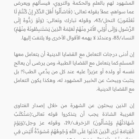
المشهود لهم بالعلم والحكمة والتروي، فيسألهم ويعرض
عما سواهم، عملاً بقوله تعالى: (فَاسْأَلُوا أَهْلَ الذِّكْرِ إِنْ كُنْتُمْ لَا
تَعْلَمُونَ) النحل/43، وقوله تبارك وتعالى: (وَلَوْ رَدُّوهُ إِلَى
الرَّسُولِ وَإِلَى أُوْلِي الأَمْرِ مِنْهُمْ لَعَلِمَهُ الَّذِينَ يَسْتَنبِطُونَهُ مِنْهُمْ)
النساء/83، وعندئذ لا يهمه الأقوال الأخرى ولا يلتفت إليها.
إن أدنى درجات التعامل مع القضايا الدينية أن يتعامل معها
المسلم كما يتعامل مع القضايا الطبية، ومن يرضى أن يعالج
نفسه أو ولده أو عزيزاً عليه عند كل من يدَّعي الطب؟! بل
يتثبت ويبحث عن الخبير المشهود له، وهكذا يكون التعامل
مع القضايا الدينية.
إن الذين يبحثون عن الشهرة من خلال إصدار الفتاوى
الغريبة الشاذة يجب أن يتذكروا قوله تعالى:(سَتُكْتَبُ
شَهَادَتُهُمْ وَيُسْأَلُونَ) الزخرف/19، وقوله عز وجل:(وَيَوْمَ
الْقِيَامَةِ تَرَى الَّذِينَ كَذَبُوا عَلَى اللَّهِ وُجُوهُهُمْ مُسْوَدَّةٌ أَلَيْسَ فِي