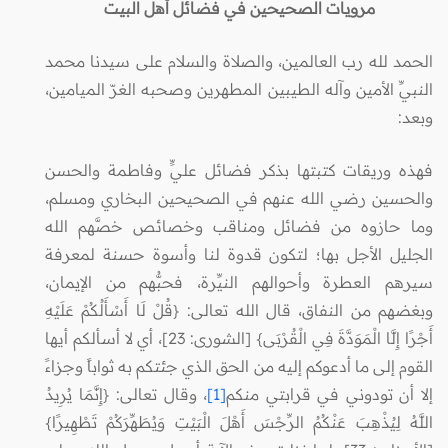
مرويات الصحيحين في فضائل أهل البيت
الحمد لله رب العالمين، والصلاة والسلام على سيدنا محمد
النبيِّ الأمين وآله الطيبين المطهرين وصحبه الغرّ الميامين،
وبعد:
فهذه وريقات كتبتها بذكر فضائل عليٍّ وفاطمة والحسن
والحسين رضي الله عنهم في الصحيحين البخاري ومسلم،
وما حازوه من فضائل ومناقب وخصائص خصَّهم الله
الجليل الأجل بها؛ لتكون قدوة لنا وأسوة حسنة لمعرفة
سيرهم العطرة وأحوالهم النيِّرة، فحبُّهم من الإيمان،
وبغضهم من النفاق، قال الله تعالى: {قُلْ لَا أَسْأَلُكُمْ عَلَيْهِ
أَجْرًا إِلَّا الْمَوَدَّةَ فِي الْقُرْبَى} [الشورى: 23]، أي لا أسألكم أيها
القوم إلى ما أدعوكم إليه من الحق الذي جئتكم به ثواباً وجزاءً
إلا أن تودوني في قرابتي منكم
[1]
، وقال تعالى: {إِنَّمَا يُرِيدُ
اللَّهُ لِيُذْهِبَ عَنْكُمُ الرِّجْسَ أَهْلَ الْبَيْتِ وَيُطَهِّرَكُمْ تَطْهِيرًا}