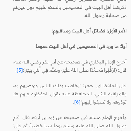
ذكرهما أهل البيت في الصحيحين بالسلام عليهم دون غيرهم
من صحابة رسول الله.
الأمر الأول: فضائل أهل البيت ومناقبهم:
أولاً: ما ورد في الصحيحين في أهل البيت عموماً
:
أخرج الإمام البخاري في صحيحه عن أبي بكر رضي الله عنه،
قال: (ارْقُبُوا مُحَمَّدًا صَلَّى اللهُ عَلَيْهِ وَسَلَّمَ فِي أَهْلِ بَيْتِهِ)
[5]
.
قال الحافظ ابن حجر: "يخاطب بذلك الناس ويوصيهم به،
والمراقبة للشيء المحافظة عليه يقول: احفظوه فيهم فلا
تؤذوهم ولا تسيئوا إليهم"
[6]
.
وأخرج الإمام مسلم في صحيحه عن زيد بن أرقم قال: قام
رسول الله صلى الله عليه وسلم يوماً فينا خطيباً، ثم قال: