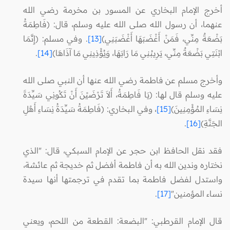
أخرج الإمام البخاري عن المسور بن مخرمة رضي الله
عنهما، أن رسول الله صلى الله عليه وسلم، قال: (فَاطِمَةُ
بَضْعَةٌ مِنِّي، فَمَنْ أَغْضَبَهَا أَغْضَبَنِي)
[13]
. وفي مسلم: (إِنَّمَا
ابْنَتِي بَضْعَةٌ مِنِّي، يَرِيبُنِي مَا رَابَهَا، وَيُؤْذِينِي مَا آذَاهَا)
[14]
.
وأخرج مسلم عن فاطمة رضي الله عنها أن النبي صلى الله
عليه وسلم قال لها: (يَا فَاطِمَةُ، أَلاَ تَرْضَيْنَ أَنْ تَكُونِي سَيِّدَةَ
نِسَاءِ المُؤْمِنِينَ)
[15]
، وفي البخاري: (فَاطِمَةُ سَيِّدَةُ نِسَاءِ أَهْلِ
الجَنَّةِ)
[16]
.
فقد نقل الحافظ ابن حجر عن الإمام السبكي، قال: "الذي
نختاره وندين الله به أن فاطمة أفضل ثم خديجة ثم عائشة،
واستدل لفضل فاطمة بما تقدم في ترجمتها أنها سيدة
نساء المؤمنين"
[17]
.
قال الإمام القرطبي: "البضعة: القطعة من اللحم، ويعني