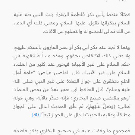
فمثلاً عندما يأتي ذكر فاطمة الزهراء بنت النبي طه عليه
السلام يذكرانها بقول: عليها السلام، ومعنى ذلك أي الدعاء
من الله تعالى للمدعو له والتسليم من الآفات.
بينما لا نجد عند ذكر أبي بكر أو عمر الفاروق بالسلام عليهم،
ولا يعني ذلك الانتقاص بحقهم، وهذه مسألة فقهية في
حكم السلام على غير الأنبياء؛ فيجوز عند كثير من العلماء
السلام على غير الأنبياء، قال القاضي عياض: "عامة أهل
العلم متفقون على جواز الصلاة على غير النبي صلى الله
عليه وسلم"، قال الحافظ ابن حجر نقلاً عن بعض العلماء:
"وهو مقتضى صنيع البخاري؛ فإنه صدَّر بالآية، وهي قوله
تعالى: {وَصَلِّ عَلَيْهِمْ}، ثم علَّق الحديث الدال على الجواز
مطلقاً، وعقبه بالحديث الدال على الجواز تبعاً"
[30]
.
فمجموع ما وقفت عليه في صحيح البخاري بذكر فاطمة