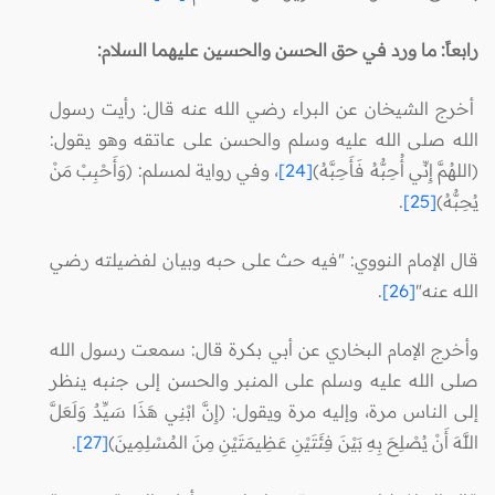
رابعاً: ما ورد في حق الحسن والحسين عليهما السلام:
أخرج الشيخان عن البراء رضي الله عنه قال: رأيت رسول
الله صلى الله عليه وسلم والحسن على عاتقه وهو يقول:
(اللهُمَّ إِنِّي أُحِبُّهُ فَأَحِبَّهُ)
[24]
، وفي رواية لمسلم: (وَأَحْبِبْ مَنْ
يُحِبُّهُ)
[25]
.
قال الإمام النووي: "فيه حث على حبه وبيان لفضيلته رضي
الله عنه"
[26]
.
وأخرج الإمام البخاري عن أبي بكرة قال: سمعت رسول الله
صلى الله عليه وسلم على المنبر والحسن إلى جنبه ينظر
إلى الناس مرة، وإليه مرة ويقول: (إِنَّ ابْنِي هَذَا سَيِّدٌ وَلَعَلَّ
اللَّهَ أَنْ يُصْلِحَ بِهِ بَيْنَ فِئَتَيْنِ عَظِيمَتَيْنِ مِنَ المُسْلِمِينَ)
[27]
.