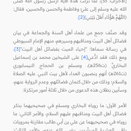
[الأحزاب: 33]، لما نزلت هذه الآية أرسل رسول الله صلى
الله عليه وسلم إلى عليّ وفاطمة والحسن والحسين، فقال:
(اللَّهُمَّ هَؤُلَاءِ أَهْلُ بَيْتِي)
[2]
.
وقد صنَّف جمع من علماء أهل السنة والجماعة في بيان
فضائل أهل البيت ومناقبهم وسيرهم، منهم الإمام السيوطي
في رسالة سماها: "إحياء الميت بفضائل أهل البيت"
[3]
،
ومع ذلك فقد ادُّعي
[4]
على الشيخين محمد بن إسماعيل
البخاريَّ (ت256هـ)، ومسلم بن الحجاج النيسابوري
(ت261هـ) أنهم ينصبون العداء لأهل بيت النبي عليه الصلاة
والسلام؛ وذلك من خلال كتمان فضائلهم، وعدم الرواية عنهم،
وسأبين بطلان هذه الدعوى من خلال ثلاثة أمور مرتكزة:
الأمر الأول: ما روياه البخاري ومسلم في صحيحيهما بذكر
فضائل أهل البيت ومناقبهم عليهم السلام، والأمر الثاني: ما
روياه في صحيحيهما عن علي بن أبي طالب مقارنة بمرويات
باقي العشرة المبشّرين رضي الله عنهم، والأمر الثالث: