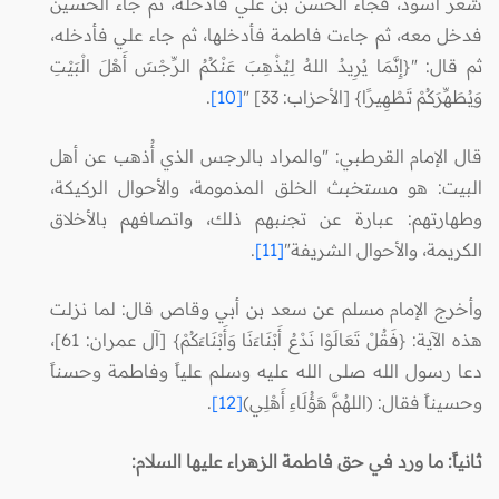
شعر أسود، فجاء الحسن بن علي فأدخله، ثم جاء الحسين
فدخل معه، ثم جاءت فاطمة فأدخلها، ثم جاء علي فأدخله،
ثم قال: "{إِنَّمَا يُرِيدُ اللهُ لِيُذْهِبَ عَنْكُمُ الرِّجْسَ أَهْلَ الْبَيْتِ
وَيُطَهِّرَكُمْ تَطْهِيرًا} [الأحزاب: 33] "
[10]
.
قال الإمام القرطبي: "والمراد بالرجس الذي أُذهب عن أهل
البيت: هو مستخبث الخلق المذمومة، والأحوال الركيكة،
وطهارتهم: عبارة عن تجنبهم ذلك، واتصافهم بالأخلاق
الكريمة، والأحوال الشريفة"
[11]
.
وأخرج الإمام مسلم عن سعد بن أبي وقاص قال: لما نزلت
هذه الآية: {فَقُلْ تَعَالَوْا نَدْعُ أَبْنَاءَنَا وَأَبْنَاءَكُمْ} [آل عمران: 61]،
دعا رسول الله صلى الله عليه وسلم علياً وفاطمة وحسناً
وحسيناً فقال: (اللهُمَّ هَؤُلَاءِ أَهْلِي)
[12]
.
ثانياً: ما ورد في حق فاطمة الزهراء عليها السلام: