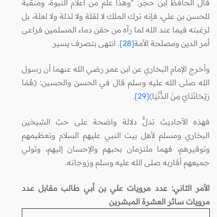
قال الحافظ ابن حجر: "وهذا علم من أعلام النبوة، ومنقبة
للحسن بن علي، فإنه ترك الملك لا لقلة ولا لذلة ولا لعلة، بل
لرغبته فيما عند الله لما رآه من حقن دماء المسلمين فراعى
أمر الدين ومصلحة الأمة
[28]
. انتهى بتصرف يسير
وأخرج الإمام البخاري عن ابن عمر رضي الله عنهما أن رسول
الله صلى الله عليه وسلم قال في الحسن والحسين: (هُمَا
رَيْحَانَتَايَ مِنَ الدُّنْيَا)
[29]
.
فهذه الأحاديث تدلُّ دلالة واضحة على حبّ الشيخين
البخاري ومسلم لأهل بيت النبي عليهم السلام وتعظيمهم
وتوقيرهم، فهما ملتزمان بحبهم والإحسان إليهم، وتولي
جميعهم أقاربه صلى الله عليه وسلم وزوجاته.
الأمر الثاني: عدد مرويات علي بن أبي طالب مقابل عدد
مرويات سائر العشرة المبشرين