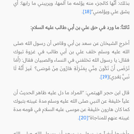
بذلك: أنَّها كالجزء منه يؤلمه ما آلمها، ويريبني ما رابها: أي
يشق علي ويؤلمني"
[18]
.
ثالثاً: ما ورد في حق علي بن أبي طالب عليه السلام:
أخرج الشيخان عن سعد بن أبي وقاص أن رسول الله صلى
الله عليه وسلم خلف علي بن أبي طالب في غزوة تبوك
فقال: يا رسول الله تخلفني في النساء والصبيان فقال: (أَمَا
تَرْضَى أَنْ تَكُونَ مِنِّي بِمَنْزِلَةِ هَارُونَ مِنْ مُوسَى؟ غَيرَ أَنَّهُ لَا
نَبيَّ بَعْدِي)
[19]
.
قال ابن حجر الهيتمي: "المراد ما دل عليه ظاهر الحديث أن
علياً خليفة عن النبي صلى الله عليه وسلم مدة غيبته بتبوك
كما كان هارون خليفة عن موسى عليه السلام في قومه مدة
غيبته عنهم للمناجاة"
[20]
.
وأخرجا أيضاً عن سهل بن سعد أن رسول الله صلى الله