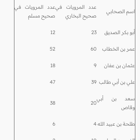
عدد المرويات في
عدد المرويات في
اسم الصحابي
صحيح البخاري
صحيح مسلم
أبو بكر الصديق
23
12
عمر بن الخطاب
60
52
عثمان بن عفان
9
18
علي بن أبي طالب
39
47
سعد بن أبي
38
20
وقاص
طلحة بن عبيد الله
4
6