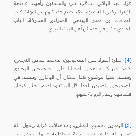
فؤاد عبد الباقي، مناقب عليّ والحسنين وأمهما فاطمة
الزهراء رضي الله عنهم، فقد جمع فضائلهم من أمهات كتب
الحديث. ابن حجر الهيتمي، الصواعق المحرقة، الباب
الحادي عشر في فضائل أهل البيت النبوي.
[4]
انظر: أضواء على الصحيحين، لمحمد صادق النجمي،
انتقد في كتابه بعض القضايا على الصحيحين البخاري
ومسلم، منها موضوع هذا المقال أن البخاري ومسلم في
الصحيحين ينصبون العداء لآل البيت وذلك من خلال كتمان
فضائلهم وعدم الرواية عنهم.
[5]
البخاري، صحيح البخاري، باب مناقب قرابة رسول الله
صلى الله عليه وسلم، ومنقبة فاطمة عليها السلام بنت