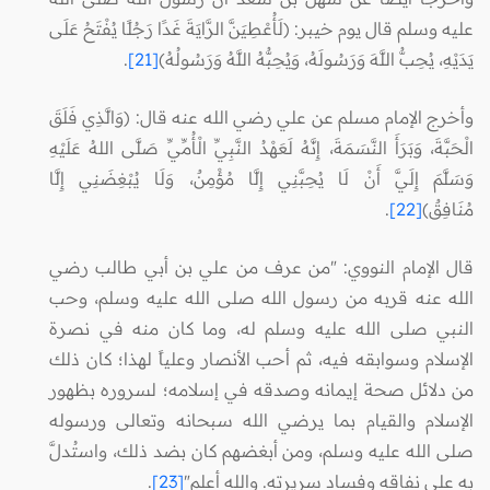
عليه وسلم قال يوم خيبر: (لَأُعْطِيَنَّ الرَّايَةَ غَدًا رَجُلًا يُفْتَحُ عَلَى
يَدَيْهِ، يُحِبُّ اللَّهَ وَرَسُولَهُ، وَيُحِبُّهُ اللَّهُ وَرَسُولُهُ)
[21]
.
وأخرج الإمام مسلم عن علي رضي الله عنه قال: (وَالَّذِي فَلَقَ
الْحَبَّةَ، وَبَرَأَ النَّسَمَةَ، إِنَّهُ لَعَهْدُ النَّبِيِّ الْأُمِّيِّ صَلَّى اللهُ عَلَيْهِ
وَسَلَّمَ إِلَيَّ أَنْ لَا يُحِبَّنِي إِلَّا مُؤْمِنٌ، وَلَا يُبْغِضَنِي إِلَّا
مُنَافِقٌ)
[22]
.
قال الإمام النووي: "من عرف من علي بن أبي طالب رضي
الله عنه قربه من رسول الله صلى الله عليه وسلم، وحب
النبي صلى الله عليه وسلم له، وما كان منه في نصرة
الإسلام وسوابقه فيه، ثم أحب الأنصار وعلياً لهذا؛ كان ذلك
من دلائل صحة إيمانه وصدقه في إسلامه؛ لسروره بظهور
الإسلام والقيام بما يرضي الله سبحانه وتعالى ورسوله
صلى الله عليه وسلم، ومن أبغضهم كان بضد ذلك، واستُدلَّ
به على نفاقه وفساد سريرته. والله أعلم"
[23]
.