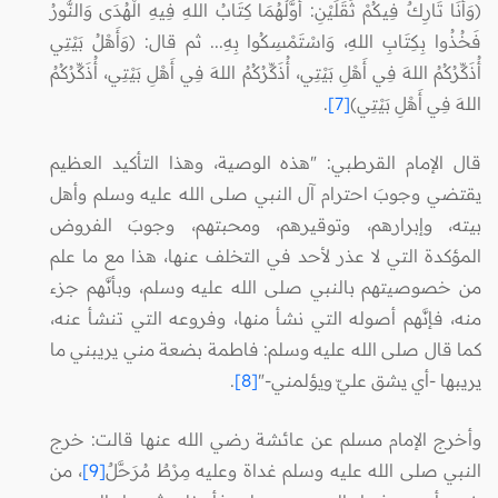
(وَأَنَا تَارِكٌ فِيكُمْ ثَقَلَيْنِ: أَوَّلُهُمَا كِتَابُ اللهِ فِيهِ الْهُدَى وَالنُّورُ
فَخُذُوا بِكِتَابِ اللهِ، وَاسْتَمْسِكُوا بِهِ... ثم قال: (وَأَهْلُ بَيْتِي
أُذَكِّرُكُمُ اللهَ فِي أَهْلِ بَيْتِي، أُذَكِّرُكُمُ اللهَ فِي أَهْلِ بَيْتِي، أُذَكِّرُكُمُ
اللهَ فِي أَهْلِ بَيْتِي)
[7]
.
قال الإمام القرطبي: "هذه الوصية، وهذا التأكيد العظيم
يقتضي وجوبَ احترام آل النبي صلى الله عليه وسلم وأهل
بيته، وإبرارهم، وتوقيرهم، ومحبتهم، وجوبَ الفروض
المؤكدة التي لا عذر لأحد في التخلف عنها، هذا مع ما علم
من خصوصيتهم بالنبي صلى الله عليه وسلم، وبأنَّهم جزء
منه، فإنَّهم أصوله التي نشأ منها، وفروعه التي تنشأ عنه،
كما قال صلى الله عليه وسلم: فاطمة بضعة مني يريبني ما
يريبها -أي يشق عليّ ويؤلمني-"
[8]
.
وأخرج الإمام مسلم عن عائشة رضي الله عنها قالت: خرج
النبي صلى الله عليه وسلم غداة وعليه مِرْطٌ مُرَحَّلٌ
[9]
، من