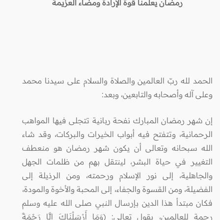
رمضان يعلمنا قوة الإرادة ومضاء العزيمة
الحمد لله ربّ العالمين والصلاة والسلام على سيدنا محمد
وعلى آله وأصحابه والتابعين، وبعد:
إن شهر رمضان المبارك نفحة ربانية تتجلى فيها المواهب
الرحمانية، وتتفتح فيه أبواب الخيرات والبركات، وقد شاء
الله سبحانه وتعالى أن يكون شهر رمضان هو منعطف
التغيير في حياة البشر، لينتقل بهم من ظلمات الجهل
والجاهلية، إلى نور الإسلام ورحمته، ومن الرذيلة إلى
الفضيلة، ومن القسوة والجفاء، إلى المحبة والأخوة والمودة،
فكان مبتدأ هذا الدين بإرسال النبي صلى الله عليه وسلم
رحمة للعالمين، يقول تعالى: (وَمَا أَرْسَلْنَاكَ إِلَّا رَحْمَةً