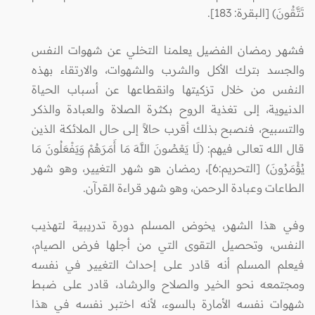
تَتَّقُونَ) [البقرة: 183].
فشهر رمضان الفضيل يعلمنا التخلي عن شهوات النفس
والجسد بترك الأكل والشرب والشهوات، والارتقاء بهذه
النفس من خلال تزكيتها وانقطاعها عن أسباب الحياة
الدنيوية، إلى تغذية الروح بكثرة الصلاة والعبادة والذكر
والتسبيح، فنصبح بذلك أقرب حالاً إلى حال الملائكة الذين
قال الله تعالى فيهم: (لَا يَعْصُونَ اللَّهَ مَا أَمَرَهُمْ وَيَفْعَلُونَ مَا
يُؤْمَرُونَ) [التحريم:6]، رمضان هو شهر التغيير، وهو شهر
الطاعات وعبادة الرحمن، وهو شهر قراءة القرآن.
وفي هذا الشهر، يخوض المسلم دورة تدريبية لتهذيب
النفس، وتحصيل التقوى التي من أجلها فرض الصيام،
فيعلم المسلم أنه قادر على إحداث التغيير في نفسه
ومجتمعه نحو الخير والصلاح والرشاد، قادر على ضبط
شهوات نفسه الأمارة بالسوء، لأنه اختبر نفسه في هذا