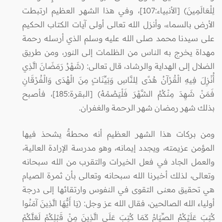
لِلْعَالَمِينَ) [الأنبياء:107]، وفي هذا الشهر العظيم ارتبطت
الأرض بالسماء، وأنزل الله تعالى أولى آيات الكتاب الحكيم
على سيدنا محمد صلى الله عليه وسلم الذي أرسله رحمة
مهداة يخرج به الناس من الظلمات إلى النور، ومن طريق
الضلال إلى الهداية والرشاد، قال تعالى: (شَهْرُ رَمَضَانَ الَّذِي
أُنْزِلَ فِيهِ الْقُرْآنُ هُدًى لِلنَّاسِ وَبَيِّنَاتٍ مِنَ الْهُدَى وَالْفُرْقَانِ
فَمَنْ شَهِدَ مِنْكُمُ الشَّهْرَ فَلْيَصُمْهُ) [البقرة:185]، فأصبح
بذلك شهر رمضان شهر الرحمة والغفران.
ومن بركات هذا الشهر العظيم أنه محطةٌ يشحذ فيها
المؤمن عزيمته، ويجدد إيمانه، وهو مدرسة الإرادة العالية،
والعمل الجاد في فعل الخيرات والتقرب من الله سبحانه
وتعالى، لذلك أخبرنا الله سبحانه وتعالى بأن ثمرة الصيام
هي تحقيق معنى التقوى في النفوس وارتقائها إلى درجة
أولياء الله الصالحين، فقال الله عز وجل: (يَا أَيُّهَا الَّذِينَ آمَنُوا
كُتِبَ عَلَيْكُمُ الصِّيَامُ كَمَا كُتِبَ عَلَى الَّذِينَ مِنْ قَبْلِكُمْ لَعَلَّكُمْ