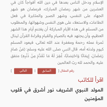
الإسلام ودخل الناس بعدها في دين الله أفواجاً كان في
العشرين من شهر رمضان المبارك، فرمضان هو شهر
الجهاد على النفس، وشهر الصبر والمثابرة في فعل
الطاعات، والاستعلاء على هوى النفس وشهواتها، والمطلوب
من المسلم في هذه الأيام المباركة أن يغتنم أيام هذا الشهر
العظيم، وأن يجتهد فيه بالصيام والقيام وقراءة القرآن لينال
ثمرة عمله رحمة ومغفرة عند الله تعالى، فيعود المسلم
كيوم ولدته أمه، قال النبي صلى الله عليه وسلم: (مَنْ صَامَ
رَمَضَانَ، إِيمَانًا وَاحْتِسَابًا، غُفِرَ لَهُ مَا تَقَدَّمَ مِنْ ذَنْبِهِ) متفق
عليه. والحمد لله ربّ العالمين
رقم المقال
[
السابق
|
التالي
]
اقرأ للكاتب
المولد النبوي الشريف نور أشرق في قلوب
المؤمنين