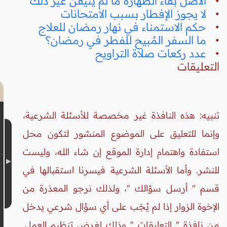
•
الأصل بقاء الطهارة ما لم يُتيقن غير ذلك
•
لا يجوز الإفطار بسبب الامتحانات
•
حكم الاستمناء في نهار رمضان للعلاج
•
ما السفر المُبيح للفطر في رمضان؟
•
عدد ركعات صلاة التراويح
التعليقات
تنبيه: هذه النافذة غير مخصصة للأسئلة الشرعية،
وإنما للتعليق على الموضوع المنشور لتكون محل
استفادة واهتمام إدارة الموقع إن شاء الله، وليست
للنشر. وأما الأسئلة الشرعية فيسرنا استقبالها في
قسم " أرسل سؤالك "، ولذلك نرجو المعذرة من
الإخوة الزوار إذا لم يُجَب على أي سؤال شرعي يدخل
من نافذة " التعليقات " وذلك لغرض تنظيم العمل.