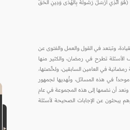
أَرْسَلَ رَسُولَهُ بِالْهُدَى وَدِينِ الْحَقِّ
قيادة، وتبتعد في القول والعمل والفتوى عن
ف الأسئلة تطرح في رمضان، والكثير منها
رمضانية في العامين السابقين، ولخَّصتها،
موحداً في هذه المسائل، وتُهديها لجمهور
ا، ونعد أن نضمها إلى هذه المجموعة في عام
، وهم يبحثون عن الإجابات الصحيحة لأسئلة