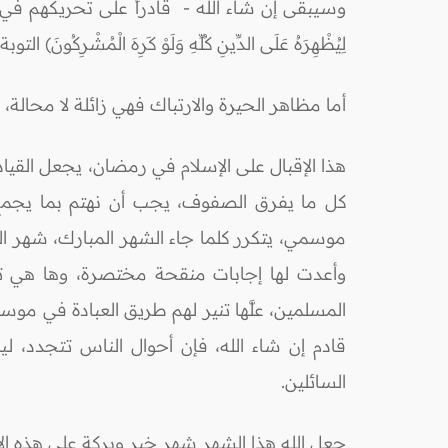
وسيبقى إن شاء الله - قادراً على تحريكهم في اتجاه الخ
لِيُظْهِرَهُ عَلَى الدِّينِ كُلِّهِ وَلَوْ كَرِهَ الْمُشْرِكُونَ) التوبة/3
أما مظاهر الحيرة والارتباك فهي زائلة لا محالة،
هذا الإقبال على الإسلام في رمضان، يجعل القيا
كل ما يفرق الصفوف، يجب أن نهتم بما يجمع ال
موسمي، يتكرر كلما جاء الشهر المبارك، شهر الص
وأعدت لها إجابات منقحة مختصرة، وها هي تقدمه
المسلمين، علَّها تنير لهم طريق العبادة في موس
قادم إن شاء الله، فإن أحوال الناس تتجدد، لي
السائلين.
جعل الله هذا الشهر شهر خير وبركة على هذه الأم