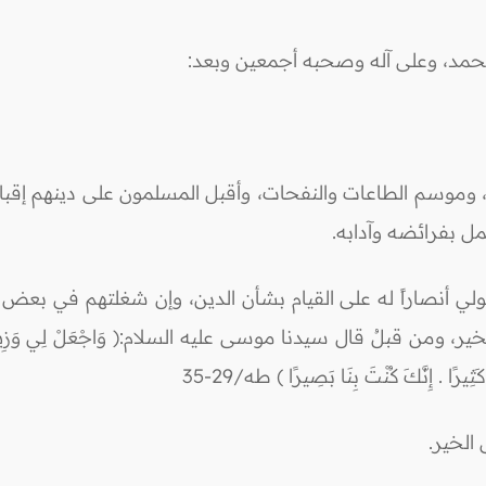
محمد، وعلى آله وصحبه أجمعين وبعد:
وسم الطاعات والنفحات، وأقبل المسلمون على دينهم إقبالاً يش
 بفرائضه وآدابه.
رى الولي أنصاراً له على القيام بشأن الدين، وإن شغلتهم في بعض
لُ قال سيدنا موسى عليه السلام:( وَاجْعَلْ لِي وَزِيرًا مِنْ أَهْ
يرًا . إِنَّكَ كُنْتَ بِنَا بَصِيرًا ) طه/29-35
 الخير.