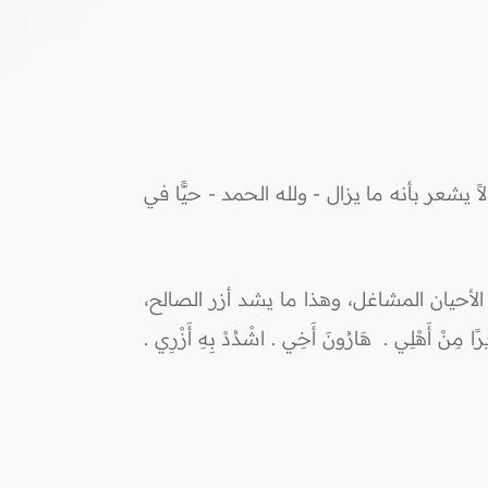
عر بأنه ما يزال - ولله الحمد - حيًّا في
 الأحيان المشاغل، وهذا ما يشد أزر الصالح،
لِي . هَارُونَ أَخِي . اشْدُدْ بِهِ أَزْرِي .