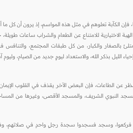
، فإن الكآبة تعلوهم في مثل هذه المواسم، إذ يرون أن كل ما أ
 الهبة الاختيارية للامتناع عن الطعام والشراب ساعات طويلة،
ئ بالصغار والكبار، من كل طبقات المجتمع، والتنافس في ال
إحياء الليل بذكر الله، والاستعداد ليومٍ جديد من الصيام، وليوم 
ر عن الطاعات، فإن البعض الآخر يقذف في القلوب الإيمان، 
مسجد النبوي الشريف، والمسجد الأقصى، وغيرها من المساجد،
، وركع فركعوا، وسجد فسجدوا سجدة رجلٍ واحدٍ في صلاتهم، و