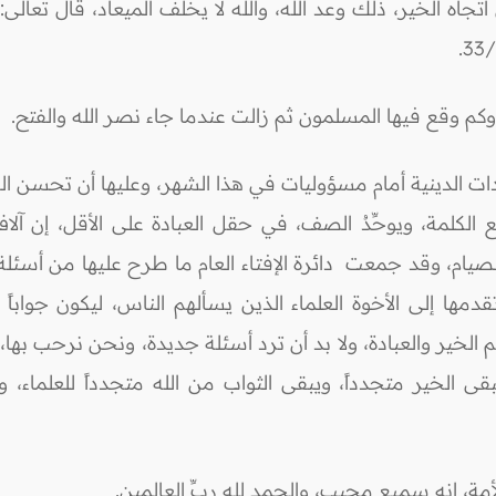
ير، ذلك وعد الله، والله لا يخلف الميعاد، قال تعالى: (هُوَ الَّذِي 
3.
 وكم وقع فيها المسلمون ثم زالت عندما جاء نصر الله والفتح.
دات الدينية أمام مسؤوليات في هذا الشهر، وعليها أن تحسن ال
كلمة، ويوحِّدُ الصف، في حقل العبادة على الأقل، إن آلا
يام، وقد جمعت دائرة الإفتاء العام ما طرح عليها من أسئلة 
ا إلى الأخوة العلماء الذين يسألهم الناس، ليكون جواباً 
م الخير والعبادة، ولا بد أن ترد أسئلة جديدة، ونحن نرحب به
بقى الخير متجدداً، ويبقى الثواب من الله متجدداً للعلماء
ة، إنه سميع مجيب، والحمد لله ربِّ العالمين.