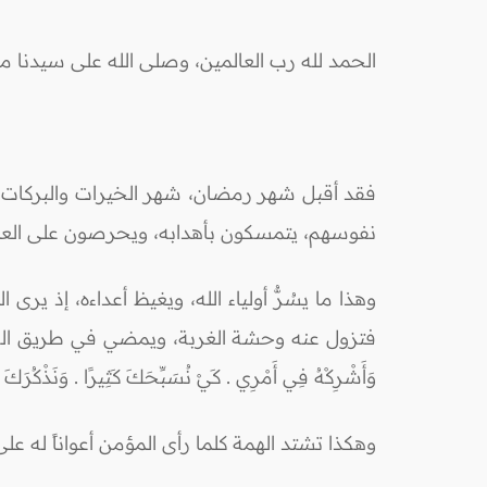
الحمد لله رب العالمين، وصلى الله على سيدنا 
فقد أقبل شهر رمضان، شهر الخيرات والبركات، وم
نفوسهم، يتمسكون بأهدابه، ويحرصون على العمل
وهذا ما يسُرُّ أولياء الله، ويغيظ أعداءه، إذ ي
فتزول عنه وحشة الغربة، ويمضي في طريق الخير، ومن قب
وَأَشْرِكْهُ فِي أَمْرِي . كَيْ نُسَبِّحَكَ كَثِيرًا . وَنَذْكُرَكَ كَثِ
وهكذا تشتد الهمة كلما رأى المؤمن أعواناً له على