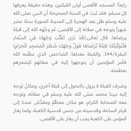
رابعاً: المسجد الأقصى أولى القبلتين، وهذه حقيقة يعرفها
كل مسلم، فقد ثبت في السنة الصحيحة أن النبي صلى الله
عليه وسلم ظل بعد الهجرة إلى المدينة المنورة ستة عشر
شهراً يتوجه في صلاته إلى الأقصى، ثم وجَّهه الله إلى قبلة
يرضاها، قال تعالى:(قَدْ نَرَى تَقَلُّبَ وَجْهِكَ فِي السَّمَاءِ
فَلَنُوَلِّيَنَّكَ قِبْلَةً تَرْضَاهَا فَوَلِّ وَجْهَكَ شَطْرَ الْمَسْجِدِ الْحَرَامِ)
البقرة/144. والقبلة معناها: الشاخص الذي عظَّمه الله
فأمر المؤمنين أن يتوجهوا إليه في صلاتهم ليُشعرهم
بعظمته.
وشرف القبلة لا يزول بالتحول إلى قبلة أخرى، ومكانٌ توجه
إليه نبينا محمد صلى الله عليه وسلم في صلاته، وتوجه
معه الصحابة الكرام، هو مكان معظَّمٌ ومقدَّسٌ عندنا إلى
قيام الساعة، وقدسيته من جنس قدسية الكعبة، وكما يغار
المؤمن على الكعبة يجب أن يغار على الأقصى.