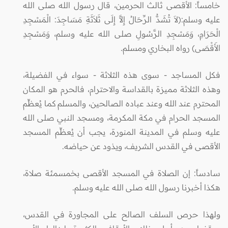
خامساً: الأقصى ثالث الحرمين، قال رسول الله صلى الله
عليه وسلم:(لاَ تُشَدُّ الرِّحَالُ إِلاَّ إِلَى ثَلاَثَةِ مَسَاجِدَ: الْمَسْجِدِ
الْحَرَامِ، وَمَسْجِدِ الرَّسُولِ صلى الله عليه وسلم، وَمَسْجِدِ
الأَقْصَى) رواه البخاري ومسلم.
فكل المساجد - سوى هذه الثلاثة - سواء في الفضيلة،
وهذه الثلاثة مميزة بالقداسة والاحترام، فالحرم هو المكان
المحترم عند الله وعند عباده الصالحين، والمسلم كما يُعظِّم
المسجد الحرام في مكة المكرمة، ومسجد النبي صلى الله
عليه وسلم في المدينة المنورة، يجب أن يُعظِّم المسجد
الأقصى في القدس الشريف، ويذود عن حياضه.
سادساً: إن الصلاة في المسجد الأقصى بخمسمئة صلاة،
هكذا أخبرنا رسول الله صلى الله عليه وسلم.
ولهذا حرص السلف الصالح على المجاورة في القدس،