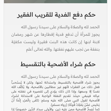
حكم دفع الفدية للقريب الفقير
الحمد لله والصلاة والسلام على سيدنا رسول الله
يجوز للمرأة أن تدفع فدية إفطارها عن شهر رمضان
لابنة ابنها إن كانت هذه البنت فقيرة وليست مكفيّة
بنفقة من تجب عليهم نفقتها. والله تعالى أعلم
حكم شراء الأضحية بالتقسيط
الحمد لله والصلاة والسلام على سيدنا رسول الله
يجوز شراء الأضحية بالتقسيط، واستدانة ثمنها، ولكن لا يُستَحبُّ
فعل ذلك من الفقراء؛ لأنهم غير مطالبين بالأضحية، ولا يُكلِّف الله
نفسًا إلا وسعها، وإذا كان ذلك يؤدي إلى تقصيره في نفقته على
عياله فينبغي حينئذ تقديم النفقة الواجبة على الاستدانة لشراء
الأضحية لقول النبي صلى الله عليه وسلم: (كَفَى بِالْمَرْءِ إِثْمًا أَنْ
يَحْبِسَ عَمَّنْ يَمْلِكُ قُوتَهُ) [رواه مسلم].
كما تَصِحُّ الأضحية ممن عليه دَين، والأولى سداد الدَّين خصوصًا إذا