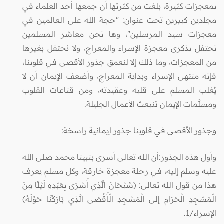
بمعجزات كثيرة، بلغت من كثرتها أن جمعها أحد العلماء في
مجلدين كبيرين تحت عنوان: "حجة الله على العالمين في
معجزات سيد المرسلين"، وها نحن معاشر المسلمين
نحتفل بذكرى معجزة الإسراء والمعراج، ولا نحتفل بغيرها
من المعجزات، وما ذلك إلا لنعمق جذور الأقصى في قلوبنا،
فإنه منتهى الإسراء وبداية المعراج، وأضعف الإيمان أن لا
يُغلب المسلم على قلبه وعقيدته، ومن قناعات القلوب
ومسلَّمات الإيمان تنبعث الأعمال الجليلة.
وجذور الأقصى في قلوبنا جذور إيمانية راسخة:
وأول هذه الجذور:أن الله تعالى أسرى بنبينا محمد صلى الله
عليه وسلم إليه، في رحلة معجزة خارقة، وكل مسلم يعرف
هذا من قول الله تعالى: (سُبْحَانَ الَّذِي أَسْرَى بِعَبْدِهِ لَيْلًا مِنَ
الْمَسْجِدِ الْحَرَامِ إلى الْمَسْجِدِ الْأَقْصَى الَّذِي بَارَكْنَا حَوْلَهُ)
الإسراء/1.