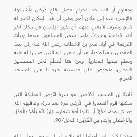
ومعلوم أن المسجد الحرام أفضل بقاع الأرض وأشرفها،
فالإسراء منه إلى مكان آخر يعني أن هذا المكان الآخر له
شأن وشرف لا يغني عنهما أن يكون الإنسان في مكان آخر
أكثر قداسةً وشرفاً، ولهذا سعى المسلمون عندما تهيأت
الفرصة في أيام عمر بن الخطاب رضي الله عنه إلى بيت
المقدس سعياً مادياً، بعد أن سعى إليه النبي صلى الله عليه
وسلم سعياً إعجازياً، ومن هنا نُعظِّم نحن المسلمين
الأقصى، ونحرص على قدسيته حرصنا على المسجد
الحرام.
ثانياً: إن المسجد الأقصى هو سرة الأرض المباركة التي
سكنها قوم أفسدوا في الأرض مرة بعد مرة، وعاقبهم الله
بعد كل مرة، فحُقَّ أن تليها أمة شعارها:(إِنَّ اللَّهَ يَأْمُرُ بِالْعَدْلِ
وَالْإِحْسَانِ وَإِيتَاءِ ذِي الْقُرْبَى) النحل/90.
وهكذا كان.. لقد أورثها الله بالإسراء إلى محمد صلى الله