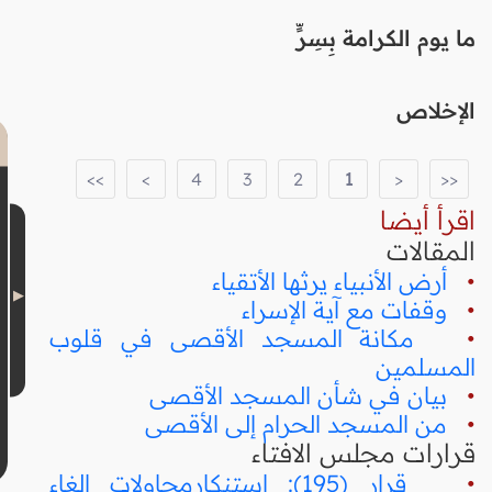
ما يوم الكرامة بِسِرٍّ
الإخلاص
>>
>
4
3
2
1
<
<<
اقرأ أيضا
المقالات
•
أرض الأنبياء يرثها الأتقياء
•
وقفات مع آية الإسراء
•
مكانة المسجد الأقصى في قلوب
المسلمين
•
بيان في شأن المسجد الأقصى
•
من المسجد الحرام إلى الأقصى
قرارات مجلس الافتاء
•
قرار (195): استنكارمحاولات إلغاء