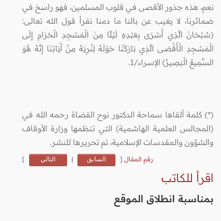
نعم، هذه جذور الأقصى في قلوب المسلمين، فهو راسخ في
ضمائرنا، لا يغيب عن بالنا ما دمنا نقرأ قول الله تعالى:
(سُبْحَانَ الَّذِي أَسْرَى بِعَبْدِهِ لَيْلًا مِنَ الْمَسْجِدِ الْحَرَامِ إِلَى
الْمَسْجِدِ الْأَقْصَى الَّذِي بَارَكْنَا حَوْلَهُ لِنُرِيَهُ مِنْ آَيَاتِنَا إِنَّهُ هُوَ
السَّمِيعُ الْبَصِيرُ) الإسراء/1.
(*) كلمة ألقاها سماحة الدكتور نوح القضاة رحمه الله في
(المجالس العلمية الهاشمية) التي تنظمها وزارة الأوقاف
والشؤون والمقدسات الإسلامية، تم تحريرها للنشر.
رقم المقال
[
السابق
|
التالي
]
اقرأ للكاتب
بمناسبة انطلاق الموقع