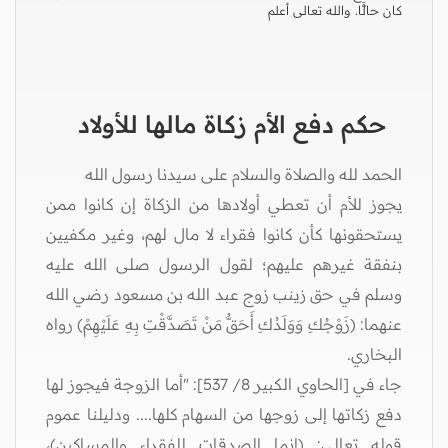
كان حالًّا. والله تعالى أعلم
حكم دفع الأم زكاة مالها للأولاد
الحمد لله والصلاة والسلام على سيدنا رسول الله
يجوز للأم أن تعطي أولادها من الزكاة إن كانوا ممن
يستحقونها كأن كانوا فقراء لا مال لهم، وغير مكفيين
بنفقة غيرهم عليهم؛ لقول الرسول صلى الله عليه
وسلم في حق زينب زوج عبد الله بن مسعود رضي الله
عنهما: (زَوْجُكِ وَوَلَدُكِ أَحَقُّ مَنْ تَصَدَّقْتِ بِهِ عَلَيْهِمْ) رواه
البخاري.
جاء في [الحاوي الكبير 8/ 537]: "أما الزوجة فيجوز لها
دفع زكاتها إلى زوجها من السهام كلها.... ودليلنا عموم
قوله تعالى: (إنما الصدقات للفقراء والمساكين)،