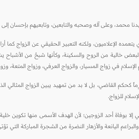
دنا محمد، وعلى آله وصحبه والتابعين، وتابعيهم بإحسان إلى ي
ي يتعمده الإعلاميون، ولكنه التعبير الحقيقي عن الزواج كما أراد
البعض خالية من الروح والسكينة، وكأنها شبحٌ من الأشباح ي
إسلام في زواج المسيار، والزواج العرفي، وزواج المتعة، وزوا
ماً كحكم القاضي، بل لا بد من تمهيد يبين الزواج المثالي الذ
سلام للزواج.
 إلا بوفاة أحد الزوجين؛ لأن الهدف الأسمى منها تكوين خلية ا
لبراعم اليانعة والأزهار النضرة من الشجرة المباركة التي تؤتي 