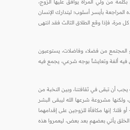
كلمة من ولي المرأة يوافق عليها الزوج،
ه المراجعة بأيسر أسلوب؛ ليتدارك الإنسان
كل مرة، فإذا وقع الطلاق الثالث فقد انتهى
يخلو المجتمع من فضلاء وفاضلات، يستوعبون
ن فيه ألفة وتعايشاً بوجه شرعي، يجمع فيه
 يجب أن تبقى في ثقافتنا، وبين النخبة من
، ولكنها مشروعة شرعها الله ليبقى البشر
 قلنا: إنها مكافأة للزوجين على إقدامهما
ً لوعد الله تعالى: (إِنِّي جَاعِلٌ فِي الأَرْضِ خَلِيفَةً) البقرة/30، أي نوعاً من الخلق يأتي بعضهم بعد بعض، ليعمروا هذه