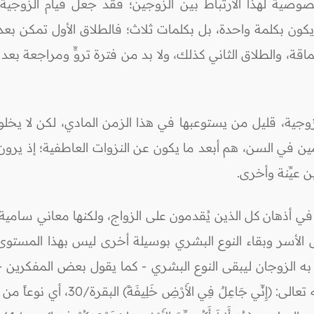
صية لهذا الارتباط بين الزوجين؛ فقد جعل قيام الزوجية ب
كون بكلمة واحدة، بل بكلمات ثلاث؛ فالطلاق الأول تمكن بعد
ة، والطلاق الثاني كذلك، ولا بد من فترة تروٍّ ومراجعة بعد 
ة الزوجية، قليل من يستوعبها في هذا الزمن المادي، لكن لا 
مين في السن، هم أبعد ما يكون عن النزوات العاطفية؛ إذ يرو
عيِّنة وأخرى.
ي أذهان كل الذين يُقدمون على الزواج، ولكنها معاني سامية
س الأسر وبقاء النوع البشري بوسيلة أخرى ليس بهذا المستوى
ه الزوجان ليبقى النوع البشري - كما يقول بعض المفكرين - أو
على أمر يستمر به النوع البشري؛ إنفاذا