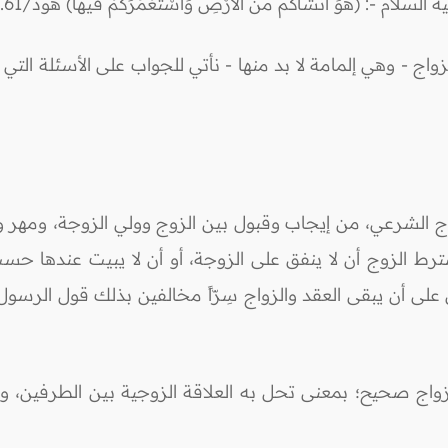
-: (هُوَ أَنشَأَكُم مِّنَ الأَرْضِ وَاسْتَعْمَرَكُمْ فيها) هود/61.
الزواج - وهي إلمامة لا بد منها - نأتي للجواب على الأسئل
اج الشرعي، من إيجاب وقبول بين الزوج وولي الزوجة، ومه
 الزوج أن لا ينفق على الزوجة، أو أن لا يبيت عندها حسب 
 أن يبقى العقد والزواج سِرّاً مخالفين بذلك قول الرسول عليه الص
واج صحيح؛ بمعنى تحل به العلاقة الزوجية بين الطرفين، وب