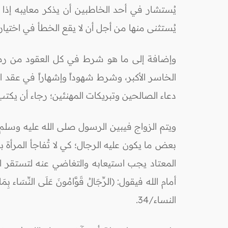
يُستثنى منها من أجل أن لا يقع الخطأ في اختيار
وإضافة إلى ما هو شرط في كل العقود من رضا ال
الخاسر الأكبر، وشرط شهوداً وإشهاراً في عقد 
دعاء الصالحين وتبريكات المهنئين؛ رجاء أن يكتب ا
ويتم الزواج فيبين الرسول صلى الله عليه وسلم 
بعض ما يكون عليه الرجال؛ كي لا تُفاجأ المرأة
المعتاد يجب استيعابه والتغاضي عنه لتستقر الح
أمام الله فيقول: (الرِّجَالُ قَوَّامُونَ عَلَى النِّسَاء بِمَا فَض
النساء/34.