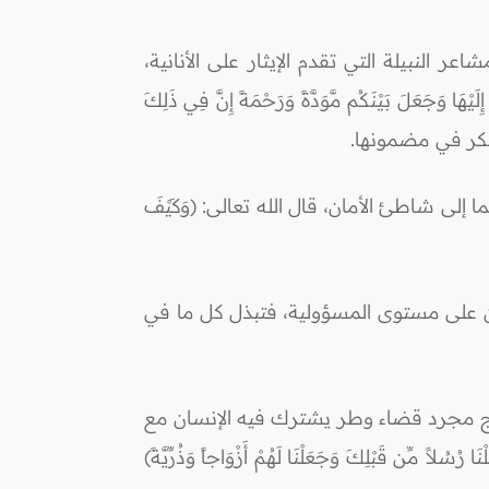
 النبيلة التي تقدم الإيثار على الأنانية،
َجَعَلَ بَيْنَكُم مَّوَدَّةً وَرَحْمَةً إِنَّ فِي ذَلِكَ
لى شاطئ الأمان، قال الله تعالى: (وَكَيْفَ
ون على مستوى المسؤولية، فتبذل كل ما في
زواج مجرد قضاء وطر يشترك فيه الإنسان مع
بْلِكَ وَجَعَلْنَا لَهُمْ أَزْوَاجاً وَذُرِّيَّةً)