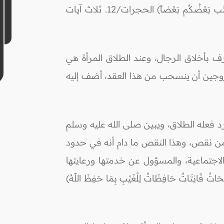
يُستشار في أحد الخاطبين أن يذكر معايبه إذا اقتضى الأمر، وهذا أيضاً استثناء من قول الله تعالى: (ولَا يَغْتَب بَعْضُكُم بَعْضاً) الحجرات/12. ثلاث آيات
ف بأخلاق الرجال، وعند الطلاق المرأة هي
الزوجين أن ينسحب من هذا العقد، أضف إليه
رد فعله الطلاق، ويبين صلى الله عليه وسلم
م من نقص، وهذا النقص ما دام أنه في حدود
الاجتماعية، والمسؤول عن خدمتها ورعايتها
حَاتُ قَانِتَاتٌ حَافِظَاتٌ لِلْغَيْبِ بِمَا حَفِظَ اللّهُ)