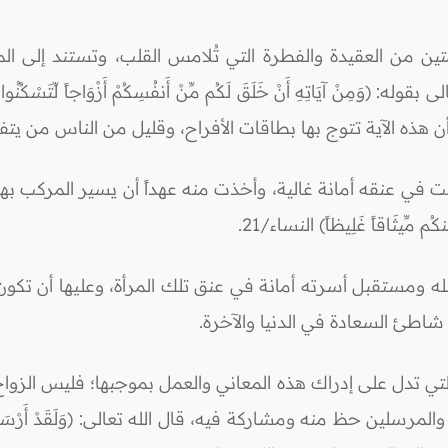
ين من العقيدة والفطرة التي تُلامس القلب، وتستند إلى المشاعر
آيَاتِهِ أَنْ خَلَقَ لَكُم مِّنْ أَنفُسِكُمْ أَزْوَاجاً لِّتَسْكُنُوا إِلَيْهَا و
في عنقه أمانة غالية، وأخذت منه عهداً أن يسير المركب بهما إ
كُم مِّيثَاقاً غَلِيظاً) النساء/21.
له ومستقبل أسرته أمانة في عنق تلك المرأة، وعليها أن تك
شاطئ السعادة في الدنيا والآخرة.
ت التي تدل على إدراك هذه المعاني والعمل بموجبها؛ فليس ال
حظ منه ومشاركة فيه، قال الله تعالى: (وَلَقَدْ أَرْسَلْنَا رُسُلاً مِّن قَ