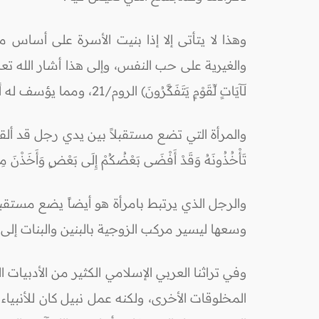
وهذا لا يتأتى إلا إذا بنيت الأسرة على أساس مت
والغيرية على حب النفس، وإلى هذا أشار الله تعالى بقوله: (وَمِنْ 
لَآيَاتٍ لِّقَوْمٍ يَتَفَكَّرُونَ) الروم/21، ومما يؤسف له أن هذه الآية تتوج بها بطاقات الأفراح، وقليل من الناس من يتفكر في مضمونها.
والمرأة التي تضع مستقبلاً بين يدي رجل قد ألقت 
تَأْخُذُونَهُ وَقَدْ أَفْضَى بَعْضُكُمْ إِلَى بَعْضٍ وَأَخَذْنَ مِن
والرجل الذي يرتبط بامرأة هو أيضاً يضع مستقب
وسعها ليسير مركب الزوجية بالبنين والبنات إلى 
وفي تراثنا العربي الإسلامي الكثير من الأدبيا
المخلوقات الأخرى، ولكنه عمل نبيل كان للأنبياء والمرسلين 