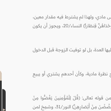
نى مادي، ولهذا لم يشترط فيه مقدار معين،
فكما يجوز أن يكون على عشرة دراهم؛ يجوز أن يكون على قناطير من الذهب أو الفضة، قال تعالى: (وَآتَيْتُمْ إِحْدَاهُنَّ قِنطَاراً) النساء/20، ويجوز أن يكون
ليها العدة، بل لو توفيت الزوجة قبل الدخول
اج نظرة مادية، وكأن أحدهم يشتري أو يبيع
عالى: (قُلْ لِلْمُؤْمِنِينَ يَغُضُّوا مِنْ
أَبْصَارِهِمْ) النور/30، وسُمِحَ للمرأة أن تنظر لمن يريد خطبتها، وهذا استثناء من قوله تعالى: (وَقُل لِّلْمُؤْمِنَاتِ يَغْضُضْنَ مِنْ أَبْصَارِهِنَّ) النور/31، وسُمِحَ لمن