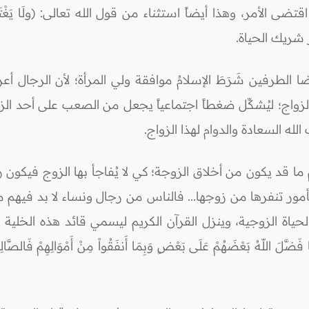
 شريك الحياة.
طرفين شَرَطَ الإسلامُ موافقة ولي المرأة؛ لأن الرجال أعر
الزواج؛ ليُشكِّل ضغطاً اجتماعياً يجعل من الصعب على أحد 
لله السعادة والدوام لهذا الزواج.
ما قد يكون من أخلاق الزوجة؛ كي لا يُفاجأ بها الزوج فيكون 
 بأمور تنفرها من زوجها... فالناس من رجال ونساء لا بد فيه
ياة الزوجية، وينزل القرآن الكريم ليسمي قائد هذه الخلية 
َّلَ اللّهُ بَعْضَهُمْ عَلَى بَعْضٍ وَبِمَا أَنفَقُواْ مِنْ أَمْوَالِهِمْ فَالصَّالِ