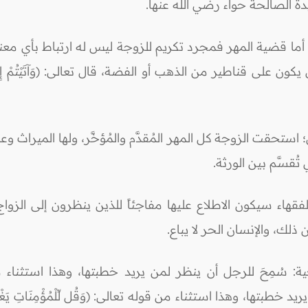
 أما قضية المهر فمجرد تكريم للزوجة ليس له ارتباط بأي مع
استحقت الزوجة كل المهر المُقدَّم والمُؤخَّر، ولها الميراث وع
قسَّم بين الورثة.
فقهاء سيكون الاطلاع عليها مفاجئاً للذين ينظرون إلى الزو
لك، والإنسان الحر لا يباع.
ُمِحَ للرجل أن ينظر لمن يريد خطبتها، وهذا استثناء من قوله ت