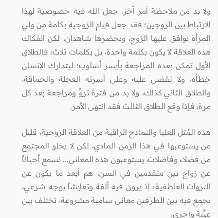
ولا بد من ملاحظة أمر آخر، جعل الله فيه خصوصية لهذا
الارتباط بين الزوجين؛ فقد جعل قيام الزوجية بكلمة من ولي
المرأة يوافق عليها الزوج، ويحضرها شاهدان، لكن انفكاك
هذه العلاقة لا يكون بكلمة واحدة، بل بكلمات ثلاث؛ فالطلاق
الأول تمكن بعده المراجعة بأيسر أسلوب؛ ليتدارك الإنسان
خطأه، ولا تقضي عليه وعلى أسرته العجلة والحماقة،
والطلاق الثاني كذلك، ولا بد من فترة تروٍّ ومراجعة بعد كل
مرة، فإذا وقع الطلاق الثالث فقد انتهى الأمر.
هذه المُثل العليا والنماذج الراقية من العلاقة الزوجية، قليل
من يستوعبها في هذا الزمن المادي، لكن لا يخلو المجتمع
من فضلاء وفاضلات، يستوعبون هذه المعاني... نسمع أحياناً
عن زواج بين متقدمين في السن، هم أبعد ما يكون عن
النزوات العاطفية؛ إذ يرون فيه ألفة وتعايشاً بوجه شرعي،
يجمع فيه بين الطرفين معاني سامية مشروعة، تختلف بين
عيِّنة وأخرى.