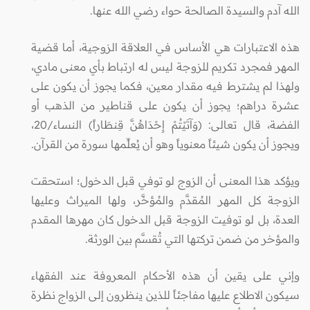
الله آدم والسيدة الصالحة حواء رضي الله عنها.
هذه الاعتبارات هي الأساس في العلاقة الزوجية، أما قضية
المهر فمجرد تكريم للزوجة ليس له ارتباط بأي معنى مادي،
ولهذا لم يشترط فيه مقدار معين، فكما يجوز أن يكون على
عشرة دراهم؛ يجوز أن يكون على قناطير من الذهب أو
الفضة، قال تعالى: (وَآتَيْتُمْ إِحْدَاهُنَّ قِنطَاراً) النساء/20،
ويجوز أن يكون شيئاً معنوياً وهو أن يُعلِّمها سورة من القرآن.
ويؤكد هذا المعنى أن الزوج لو توفي قبل الدخول؛ استحقت
الزوجة كل المهر المُقدَّم والمُؤخَّر، ولها الميراث وعليها
العدة، بل لو توفيت الزوجة قبل الدخول كان مهرها المقدم
والمؤخر من ضمن تركتها التي تُقسَّم بين الورثة.
وإني على يقين أن هذه الأحكام المعروفة عند الفقهاء
سيكون الاطلاع عليها مفاجئاً للذين ينظرون إلى الزواج نظرة