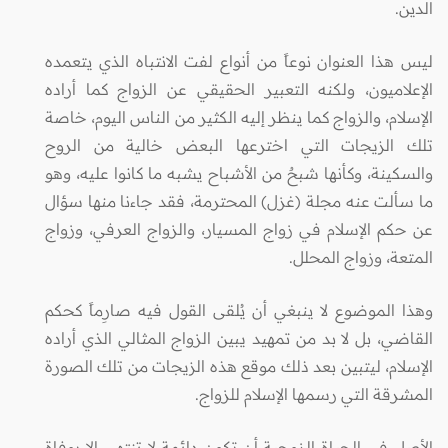
الدين.
ليس هذا العنوان نوعاً من أنواع لفت الانتباه الذي يتعمده
الإعلاميون، ولكنه التعبير الحقيقي عن الزواج كما أراده
الإسلام، والزواج كما ينظر إليه الكثير من الناس اليوم، خاصة
تلك الزيجات التي اخترعها البعض خالية من الروح
والسكينة، وكأنها شبحٌ من الأشباح يشبه ما كانوا عليه، وهو
ما سألت عنه مجلة (غزل) المحترمة، فقد جاءنا منها سؤال
عن حكم الإسلام في زواج المسيار، والزواج العرفي، وزواج
المتعة، وزواج المحلل.
وهذا الموضوع لا ينبغي أن يُلقى القول فيه صارِماً كحكم
القاضي، بل لا بد من تمهيد يبين الزواج المثالي الذي أراده
الإسلام، ليتبين بعد ذلك موقع هذه الزيجات من تلك الصورة
المشرقة التي رسمها الإسلام للزواج.
الأصل في الحياة الزوجية أن تكون دائمة لا تنتهي إلا بوفاة