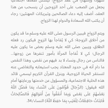
يجعل من الصعب على أحد الزوجين أن ينسحب من هذا
العقد، أضف إليه دعاء الصالحين وتبريكات المهنئين؛ رجاء
أن يكتب الله السعادة والدوام لهذا الزواج.
ويتم الزواج فيبين الرسول صلى الله عليه وسلم ما قد يكون
من أخلاق الزوجة؛ كي لا يُفاجأ بها الزوج فيكون رد فعله
الطلاق، ويبين صلى الله عليه وسلم بعض ما يكون عليه
الرجال؛ كي لا تُفاجأ المرأة بأمور تنفرها من زوجها...
فالناس من رجال ونساء لا بد فيهم من نقص، وهذا النقص
ما دام أنه في حدود المعتاد يجب استيعابه والتغاضي عنه
لتستقر الحياة الزوجية، وينزل القرآن الكريم ليسمي قائد
هذه الخلية الاجتماعية، والمسؤول عن خدمتها ورعايتها أمام
الله فيقول: (الرِّجَالُ قَوَّامُونَ عَلَى النِّسَاء بِمَا فَضَّلَ اللّهُ
بَعْضَهُمْ عَلَى بَعْضٍ وَبِمَا أَنفَقُواْ مِنْ أَمْوَالِهِمْ فَالصَّالِحَاتُ
قَانِتَاتٌ حَافِظَاتٌ لِلْغَيْبِ بِمَا حَفِظَ اللّهُ) النساء/34.