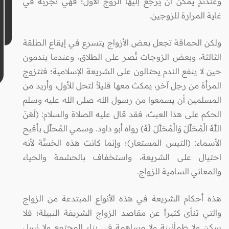
وعندئذٍ يُمكن أن يرجع إليها الزوج الأول؛ فهي تجربة في
غاية المرارة للزوجين.
ولكن الحماقة تجعل بعض الأزواج يتسرع في إيقاع الطلقة
الثالثة، وبعض الزوجات تُصر على الطلاق، وعندما يندمون
حين لا ينفع الندم يحتالون على الشريعة الإسلامية؛ فتتزوج
المرأة من رجل آخر، يمكث معها قليلاً لتحل للأول، وأريد من
المسلمين أن يسمعوا من رسول الله صلى الله عليه وسلم
الحكم على هذا العبث، فقد قال عليه الصلاة والسلام: (لَعَنَ
اللَّهُ الْمُحَلِّلَ وَالْمُحَلَّلَ لَهُ) رواه أبو داود. وسمي المُحلِّل بأقبح
الأسماء: (التيس المستعار)؛ وإنما كانت هذه الخسَّة لأنه
احتيال على الشريعة، واستخفاف بالحشمة والحياء
والمعاني السامية للزواج.
هذه أحكام الشريعة في هذه الأنواع المبتدعة من الزواج
والتي تنأى كثيراً عن مقاصد الزواج الشريفة النبيلة؛ فلا
سكن ولا طمأنينة ولا مساهمة في بناء المجتمع ولا نسل