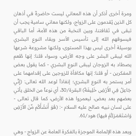
ومرة أخرى أذكر أن هذه المعاني ليست حاضرةً في أذهان
كل الذين يُقدمون على الزواج، ولكنها معاني سامية يجب أن
تبقى في ثقافتنا، وبين النخبة من هذه الأمة، أما الباقي
فيسوقهم الله إلى تأسيس الأسر وبقاء النوع البشري
بوسيلة أخرى ليس بهذا المستوى، ولكنها مشروعة شرعها
الله ليبقى البشر على وجه الأرض، وسواء قلنا: إنها طُعم
يصطاد به الزوجان ليبقى النوع البشري - كما يقول بعض
المفكرين - أو قلنا: إنها مكافأة للزوجين على إقدامهما على
أمر يستمر به النوع البشري؛ إنفاذاً لوعد الله تعالى: (إِنِّي
جَاعِلٌ فِي الأَرْضِ خَلِيفَةً) البقرة/30، أي نوعاً من الخلق يأتي
بعضهم بعد بعض، ليعمروا هذه الأرض، كما قال تعالى -
على لسان نبيه صالح عليه السلام -: (هُوَ أَنشَأَكُم مِّنَ الأَرْضِ
وَاسْتَعْمَرَكُمْ فيها) هود/61.
وبعد هذه الإلمامة الموجزة بالفكرة العامة عن الزواج - وهي