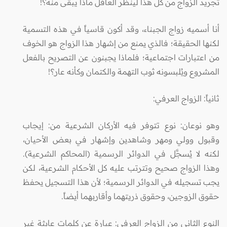
تجريد الزواج من كل هذا لينظر العاقل ماذا يبقى منه؟!
أنا أسميه زواج الجبناء، وقد أكون قاسياً في هذه التسمية
لكنها الحقيقة؛ فالذي يمنع من إشهار هذا الزواج هو الخوف
من اعتبارات اجتماعية؛ فلماذا يجبنون عن التصريح بالفعل
المشروع ويُلبسونه ثوب التهمة والكتمان وكأنه عار؟!
ثانياً: الزواج العرفي:
وهو نوعان: نوع تتوفر فيه الأركان الشرعية من: إيجاب
وقبول وولي ومهر وشاهدين وإشهار في بعض الأحيان،
لكنه لا يُسجَّل في الدوائر الرسمية (المحاكم الشرعية).
وهذا الزواج صحيح وتترتب عليه كل الأحكام الشرعية، لكن
يجب تسجيله في الدوائر الرسمية؛ لأن هذا التسجيل يحفظ
حقوق الزوجين، وحقوق ذريتهما وأقاربهما أيضاً.
النوع الثاني من الزواج العرفي: عبارة عن كلمات عابثة غير