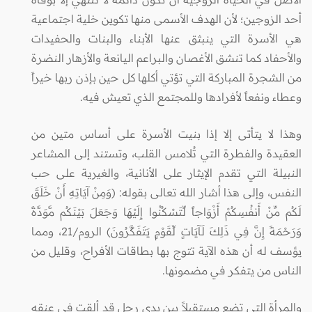
أحد الزوجين؛ لأن الهدف الأسمى منها تكوين خلية اجتماعية
هي الأسرة التي ينبثق عنها الأبناء والبنات والحفيدات
والأحفاد كما تنشق الأغصان والبراعم اليانعة والأزهار النضرة
من الشجرة المباركة التي تؤتي أكلها كل حين بإذن ربها خيراً
وعطاء ونفعاً لأفرادها وللمجتمع الذي تعيش فيه.
وهذا لا يتأتى إلا إذا بنيت الأسرة على أساس متين من
العقيدة والفطرة التي تُلامس القلب، وتستند إلى المشاعر
النبيلة التي تقدم الإيثار على الأنانية، والغيرية على حب
النفس، وإلى هذا أشار الله تعالى بقوله: (وَمِنْ آيَاتِهِ أَنْ خَلَقَ
لَكُم مِّنْ أَنفُسِكُمْ أَزْوَاجاً لِّتَسْكُنُوا إِلَيْهَا وَجَعَلَ بَيْنَكُم مَّوَدَّةً
وَرَحْمَةً إِنَّ فِي ذَلِكَ لَآيَاتٍ لِّقَوْمٍ يَتَفَكَّرُونَ) الروم/21، ومما
يؤسف له أن هذه الآية تتوج بها بطاقات الأفراح، وقليل من
الناس من يتفكر في مضمونها.
والمرأة التي تضع مستقبلاً بين يدي رجل قد ألقت في عنقه