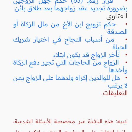
•
قرار رقم: (63) حكم جهل الزوجين
بضرورة تجديد عقد زواجهما بعد طلاق بائن
الفتاوى
•
حكم تزويج ابن الأخ من مال الزكاة أو
الصدقة
•
من أسباب النجاح في اختيار شريك
الحياة
•
تأخر الزواج قد يكون ابتلاء
•
الزواج من الحاجات التي تجيز دفع الزكاة
وأخذها
•
هل للوالدين إكراه ولدهما على الزواج بمن
لا يرغب
التعليقات
تنبيه: هذه النافذة غير مخصصة للأسئلة الشرعية،
وإنما للتعليق على الموضوع المنشور لتكون محل