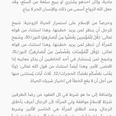
مادية، وكأن أحدهم يشتري أو يبيع سلعة من السلع، وقد
جعل الله الزواج أسمى من ذلك، والإنسان الحر لا يباع.
وحرصاً من الإسلام على استمرار الحياة الزوجية: سُمِحَ
للرجل أن ينظر لمن يريد خطبتها، وهذا استثناء من قوله
تعالى: (قُلْ لِلْمُؤْمِنِينَ يَغُضُّوا مِنْ أَبْصَارِهِمْ) النور/30، وسُمِحَ
للمرأة أن تنظر لمن يريد خطبتها، وهذا استثناء من قوله
تعالى: (وَقُل لِّلْمُؤْمِنَاتِ يَغْضُضْنَ مِنْ أَبْصَارِهِنَّ) النور/31،
وسُمِحَ لمن يُستشار في أحد الخاطبين أن يذكر معايبه إذا
اقتضى الأمر، وهذا أيضاً استثناء من قول الله تعالى: (ولَا
يَغْتَب بَعْضُكُم بَعْضاً) الحجرات/12. ثلاث آيات يُستثنى منها
من أجل أن لا يقع الخطأ في اختيار شريك الحياة.
وإضافة إلى ما هو شرط في كل العقود من رضا الطرفين
شَرَطَ الإسلامُ موافقة ولي المرأة؛ لأن الرجال أعرف بأخلاق
الرجال، وعند الطلاق المرأة هي الخاسر الأكبر، وشرط
شهوداً وإشهاراً في عقد الزواج؛ ليُشكِّل ضغطاً اجتماعياً