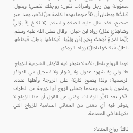
مسؤولة بين رجل وامرأة... تقول: زوجتُك نفسي! ويقول:
قبلتُ!! ويظنان أن كُلاًّ منهما بهذه الكلمة حلَّ للآخر، وهذا غير
صحيح، فقد قال عليه الصلاة والسلام: (لا نِكاحَ إلاَّ بِوَلِيٍّ
وَشاهِدَيْ عَدْلٍ) رواه ابن حبان، وقال صلى الله عليه وسلم:
(أيُّما امْرَأَةٍ نُكِحَتْ بِغَيْرِ إذْنِ وَلِيِّها؛ فَنِكاحُهَا باطِلٌ، فَنِكاحُها
باطِلٌ، فَنِكاحُها باطِلٌ) رواه الترمذي.
فهذا الزواج باطل؛ لأنه لا تتوفر فيه الأركان الشرعية للزواج؛
فلا ولي ولا شهود عدول ولا إشهار ولا تسجيل في الدوائر
الرسمية؛ ولذا يصبح كارثة على الزوجة وأهلها عندما
يعلمون بالخبر، وعندما يتخلى الزوج أو الزوجة عن الطرف
الآخر بعد تغيُّر الرغبات، وغني عن القول أن هذا الزواج لا
يتوفر فيه أي معنى من المعاني السامية للزواج التي
ذكرناها في المقدمة.
ثالثاً: زواج المتعة: