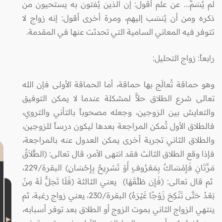
لم يُسَمَّ... عن علم أقول: إن الذين يُفتون به يستحيون من
ذكره ومن أن يُنسَب إليهم، ومرة أخرى أقول: إنه زواج لا
تتوفر فيه المعاني السامية التي تحدثت عنها في المقدمة.
رابعاً: زواج التحليل:
وهو حماقة تُعالَج بها حماقة، أما الحماقة الأولى فإن الله
تعالى شرع الطلاق حلاًّ لمشكلة عندما لا يمكن التوفيق
والتعايش بين الزوجين، وجعله مصحوباً بالتأني والتروي،
فالطلاق الأول تُمكن المراجعة بعدها ليكون درساً للزوجين،
والطلاق الثاني تجربة أخرى يمكن العدول عنه بالمراجعة،
فإذا وقع الطلاق الثالث فقد انتهى الأمر، قال تعالى: (الطَّلاَقُ
مَرَّتَانِ فَإِمْسَاكٌ بِمَعْرُوفٍ أَوْ تَسْرِيحٌ بِإِحْسَانٍ) البقرة/229،
ثم قال تعالى: (فَإِن طَلَّقَهَا) يعني الثالثة (فَلَا تَحِلُّ لَهُ مِنْ
بَعْدُ حَتَّى تَنْكِحَ زَوْجًا غَيْرَهُ) البقرة/230، يعني زواج رغبة، ثم
ينتهي الزواج الثاني بموت الزوج أو الطلاق بعد توفر أسبابه،