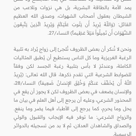
يمد الأمة بالطاقة البشرية، بل هي نزوات وتلاعب من
الشيطان بعقول أصحاب الشهوات، وصدق الله العظيم
القائل: (وَاللّهُ يُرِيدُ أَن يَتُوبَ عَلَيْكُمْ وَيُرِيدُ الَّذِينَ يَتَّبِعُونَ
الشَّهَوَاتِ أَن تَمِيلُواْ مَيْلاً عَظِيماً) النساء/27.
ونحن لا نُنكر أن بعض الظروف تُلجئ إلى زواج يُراد به تلبية
الرغبة الغريزية وما كل الناس يستطيع أن يُطبق المثاليات
الكاملة، وعندئذٍ لا بأس بتلبية رغبة الجسد لكن وفقاً
للضوابط الشرعية التي تقدم ذكرها، قال الله تعالى: (يُرِيدُ
اللّهُ أَن يُخَفِّفَ عَنكُمْ وَخُلِقَ الإِنسَانُ ضَعِيفاً) النساء/28،
والإنسان يضعف في بعض الظروف لكن لا يجوز أن يقع في
المحذور الشرعي، وعليه أن يرجع إلى أهل العلم في بيان ما
يحل وما يحرم، كما يرجع إلى الأطباء فيما يضر وما ينفع.
والزواج الشرعي: ما توفر فيه الإيجاب والقبول والولي
والصداق والشاهدان العدلان، ثم لا بد من تسجيله بالدوائر
الرسمية.