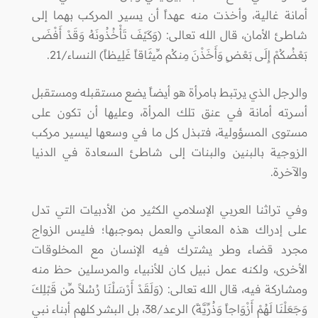
أمانة غالية، وأخذت منه عهداً أن يسير المركب بهما إلى
شاطئ الأمان، قال الله تعالى: (وَكَيْفَ تَأْخُذُونَهُ وَقَدْ أَفْضَى
بَعْضُكُمْ إِلَى بَعْضٍ وَأَخَذْنَ مِنكُم مِّيثَاقاً غَلِيظاً) النساء/21.
والرجل الذي يرتبط بامرأة هو أيضاً يضع مستقبله ومستقبل
أسرته أمانة في عنق تلك المرأة، وعليها أن تكون على
مستوى المسؤولية، فتبذل كل ما في وسعها ليسير مركب
الزوجية بالبنين والبنات إلى شاطئ السعادة في الدنيا
والآخرة.
وفي تراثنا العربي الإسلامي الكثير من الأدبيات التي تدل
على إدراك هذه المعاني والعمل بموجبها؛ فليس الزواج
مجرد قضاء وطر يشترك فيه الإنسان مع المخلوقات
الأخرى، ولكنه عمل نبيل كان للأنبياء والمرسلين حظ منه
ومشاركة فيه، قال الله تعالى: (وَلَقَدْ أَرْسَلْنَا رُسُلاً مِّن قَبْلِكَ
وَجَعَلْنَا لَهُمْ أَزْوَاجاً وَذُرِّيَّةً) الرعد/38، بل البشر كلهم أبناء نبي