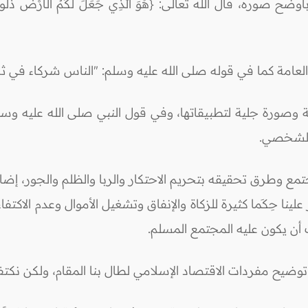
قال الله تعالى: {هُوَ الَّذِي جَعَلَ لَكُمُ الْأَرْضَ ذَلُولًا فَامْشُوا
عامة كما في قوله صلى الله عليه وسلم: "الناس شركاء في ثلاث: 
ة وصورة جلية لتطبيقاتها، وفي قول النبي صلى الله عليه وس
 الشخصي.
 وطرق تحقيقه بتحريم الاحتكار والربا والظلم والجور، إضافة إلى
غْنِيَاءِ مِنْكُمْ} الحشر/ 7 والتي تختصر علينا حِكَما كثيرة للزكاة والإنفاق وتشغيل ال
أن يكون عليه المجتمع المسلم.
وضيح مفردات الاقتصاد الإسلامي لطال بنا المقام، ولكن نكتفي