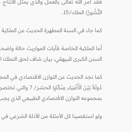
فقد أمر الله تعالى بالعمل والذي يمثل الانتاج بأوضح صوره، 
النُّشُورُ} الملك/15.
كما جاء في السنة المطهرة الحديث عن الملكية ال
أما الملكية الخاصة فآيات المواريث حالة واضح
السنن الكبرى للبيهقي، بيان شاف لحق التملك
كما نجد الحديث عن التوازن الاقتصادي في المجتمع
دُولَةً بَيْنَ الْأَ
بمجموعه التوازن الاقتصادي الطبيعي الذي يجب 
ولو استقصينا كل الأمثلة من الأدلة الشرعي في ت