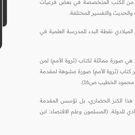
كماً من الكتب المتخصصة في بعض فرعيات
 والحديث والتفسير المختلفة.
لميلادي نقطة البدء للمدرسة العلمية في
 الدكتور زكي محمود شبانة وكيل جامعة الأزهر سابقا أن مقدمة ابن خلدون التي ظهرت سنة 784هــ هي صورة مماثلة لكتاب (ثروة الأمم) لمن
ن سبقه بخمسة قرون، بل يعتبر كتاب (ثروة الأمم) صورة مشوهة لمقدمة
 هذا الكنز الحضاري، بل تؤسس المقدمة
 للدولة. (المسلمون وعلم الاقتصاد: ابن