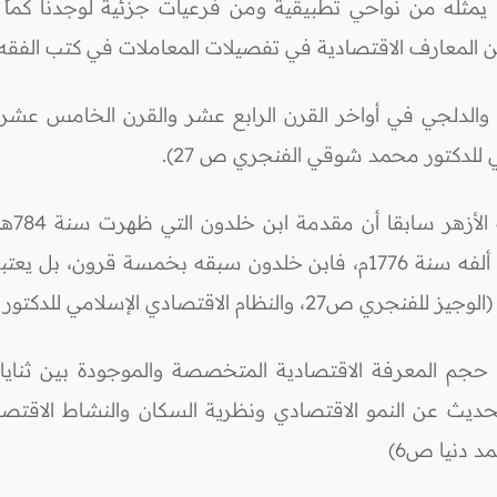
 وما يمثله من نواحي تطبيقية ومن فرعيات جزئية لوجدنا 
من المعارف الاقتصادية في تفصيلات المعاملات في كتب الفقه
 والدلجي في أواخر القرن الرابع عشر والقرن الخامس عشر ا
ي للدكتور محمد شوقي الفنجري ص 27).
ويقرر
يسمونه أبو الاقتصاد الحديث آدم سميث والذي ألفه سنة 1776م، فابن خلدو
ي الإسلامي للدكتور محمود الخطيب ص16).
جم المعرفة الاقتصادية المتخصصة والموجودة بين ثنايا
يث عن النمو الاقتصادي ونظرية السكان والنشاط الاقتصادي
 دنيا ص6)