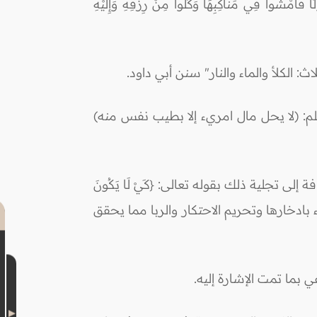
 فِي مَنَاكِبِهَا وَكُلُوا مِنْ رِزْقِهِ وَإِلَيْهِ
الكلأ والماء والنار" سنن أبي داود.
لم: (لا يحل مال امريء إلا بطيب نفس منه)
 تجلية ذلك بقوله تعالى: {كَيْ لَا يَكُونَ
أموال وعدم الاكتفاء بادخارها وتحريم الاحتكار والربا مما يحقق
 بما تمت الإشارة إليه.