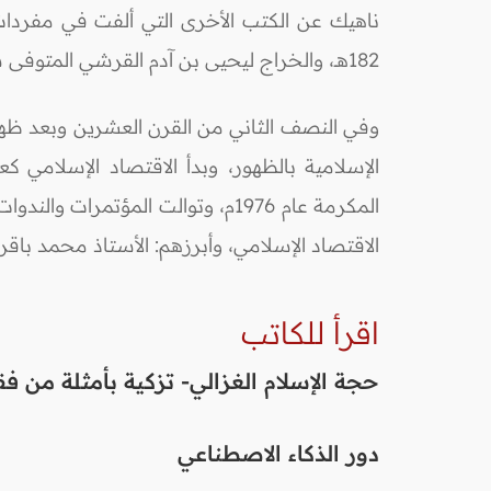
ناهيك عن الكتب الأخرى التي ألفت في مفردات 
182هــ، والخراج ليحيى بن آدم القرشي المتوفى سنة 203 هــ، وكتاب الأموال لأبي عبيد المتوفى سنة 224 هــ، وغيرها من الكتب.
وفي النصف الثاني من القرن العشرين وبعد ظهور
الإسلامية بالظهور، وبدأ الاقتصاد الإسلامي ك
المكرمة عام 1976م، وتوالت المؤت
الاقتصاد الإسلامي، وأبرزهم: الأستاذ محمد باقر
اقرأ للكاتب
حجة الإسلام الغزالي- تزكية بأمثلة من فق
دور الذكاء الاصطناعي