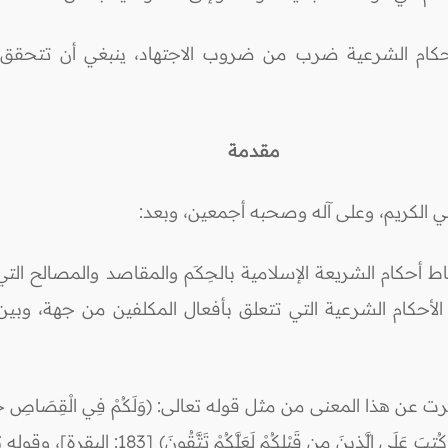
لأحكام الشرعية ضرب من ضروب الاجتهاد، ينبغي أن تتحق
مقدمة
نبي الكريم، وعلى آله وصحبه أجمعين، وبعد:
باط أحكام الشريعة الإسلامية بالحِكَم والمقاصد والمصالح ال
بين الأحكام الشرعية التي تتعلق بأفعال المكلفين من جهة، 
تعالى: (يَا أَيُّهَا الَّذِينَ آمَنُواْ كُتِبَ عَلَيْكُمُ الصِّ