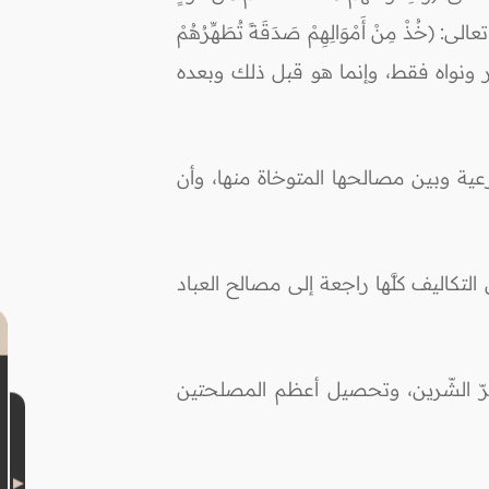
وَّكُمْ وَآخَرِينَ مِن دُونِهِمْ لاَ تَعْلَمُونَهُمُ اللّهُ يَعْلَمُهُمْ) [60: الأنفال]، وقوله تعالى: (خُذْ مِنْ أَمْوَالِهِمْ صَدَقَةً تُطَهِّرُهُمْ
جرد أوامر ونواه فقط، وإنما هو قبل ذلك وبعده
عية وبين مصالحها المتوخاة منها، وأن
لتكاليف كلَّها راجعة إلى مصالح العباد
رّ الشّرين، وتحصيل أعظم المصلحتين