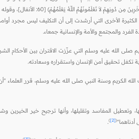
وَمِن رِّبَاطِ الْخَيْلِ تُرْهِبُونَ بِهِ عَدْوَّ اللّهِ وَعَدُ
] إلى غيرها من الآيات الكثيرة الأخرى التي أرشدت إلى أن التكليف ليس م
لفرد والمجتمع والأمة والإنسانية جمعاء.
 صلى الله عليه وسلم التي عزّزت الاقتران بين الأحكام الشر
ية تكفل تحقيق أمن الإنسان واستقراره وسعادته.
الله الكريم وسنة النبي صلى الله عليه وسلم، قرر العلماء "أن ا
، وتعطيل المفاسد وتقليلها، وأنها ترجيح خير الخيرين وش
)
[2]
(
أدناهما"
.
)
[3]
(