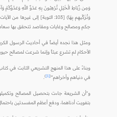
وَتُزَكِّيهِم بِهَا) [103: التوبة
حِكم ومصالح وغايات ومقاصد تتحقق بها سعادة ا
ومثل هذا نجده أيضاً في أحاديث الرسول الكريم
الأحكام لم تشرع عبثاً وإنما شرعت لمصالح حيو
وبناءً على هذا المنهج التشريعي الثابت في كتاب 
)
[1]
(
في دنياهم وأخراهم"
.
و"أن الشريعة جاءت بتحصيل المصالح وتكميلها
بتفويت أدناهما، ودفع أعظم المفسدتين باحتمال 