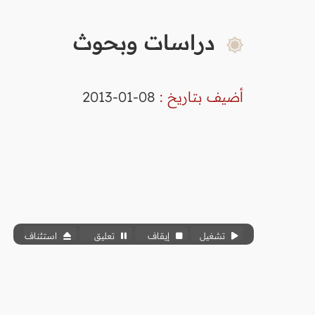
دراسات وبحوث
أضيف بتاريخ :
08-01-2013
تشغيل
إيقاف
تعليق
استئناف