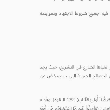
ق فيه جميع شروط الاجتهاد وضوابطه
تي تغياها الشارع في التشريع، حيث يجد
وبين المصالح الحيوية التي ستتمخض عن
وهذا ظاهر في العديد من الآيات الكريمة التي عبّرت عن هذا المعنى من مثل قوله تعالى: (وَلَكُمْ فِي الْقِصَاصِ حَيَاةٌ يَاْ أُولِيْ الأَلْبَابِ) [179: البقرة]، وقوله
يَامُ كَمَا كُتِبَ عَلَى الَّذِينَ مِن قَبْلِكُمْ لَعَلَّكُمْ تَتَّقُونَ) [183: البقرة]، وقوله تعالى: (وَأَعِدُّواْ لَهُم مَّا اسْتَطَعْتُم مِّن قُوَّةٍ