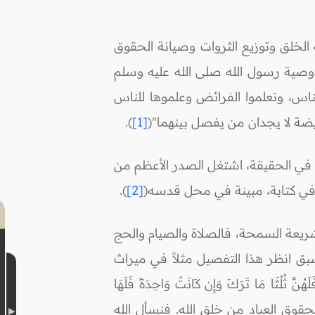
ة الخلق وتوزيع الثروات وصيانة الحقوق
كان وصية رسول الله صلى الله عليه وسلم
ناس، وتعلموا الفرائض وعلموها للناس
يضة لا يجدان من يفصل بينهما"(
[1]
).
ها في الحقيقة، اشتغل الصدر الأعظم من
ا في كتابة، مبينة في محل قدسه(
[2]
).
شريعة السمحة، فالصلاة والصيام والحج
بق انظر هذا التفصيل مثلاً في ميراث
نَّ ثُلُثَا مَا تَرَكَ وَإِن كَانَتْ وَاحِدَةً فَلَهَا
لق بحقوق العباد من خلق الله. فنسأل الله