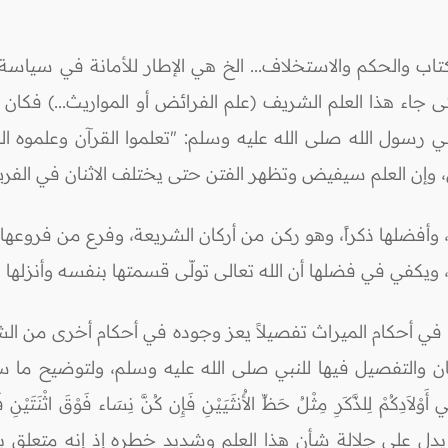
الكتاب والحكم والاستخلاف... الخ هي الإطار للأمانة في سياس
.. حتى جاء هذا العلم الشريف (علم الفرائض أو المواريث...) ف
 رسول الله صلى الله عليه وسلم: "تعلموا القرآن وعلموه ال
، وإن العلم سيفيض وتظهر الفتن حتى يختلف الاثنان في الفر
اً، وأفضلها ذكراً، وهو ركن من أركان الشريعة، وفرع من فروع
 ويكفي في فضلها أن الله تعالى تولّى قسمتها بنفسه وأنزله
 في أحكام الميراث تفصيلاً يعز وجوده في أحكام أخرى من ال
 والتفصيل فيها للنبي صلى الله عليه وسلم، ولتوضيح ما س
ُمْ لِلذَّكَرِ مِثْلُ حَظِّ الأُنثَيَيْنِ فَإِن كُنَّ نِسَاء فَوْقَ اثْنَتَيْنِ فَلَهُ
 إن دل فإنما يدل على جلالة شأن هذا العلم وشديد خطره إذ إنه متع