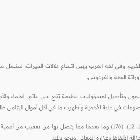
كريم وفي لغة العرب وبين اتساع دلالات الميراث، لتشمل معان
وراثة الجنة والفردوس.
ول وتأصيل لمسؤوليات عظيمة تقع على عاتق العلماء والأمراء
عات في غاية الأهمية وأظهرت ما في أكل أموال اليتامى ظلماً 
ولما لآيات المواريث الواردة في سورة النساء (11، 12)، (176) وما بعدها مما يت
لة الألفاظ وغزارة المعاني ونحو ذلك.