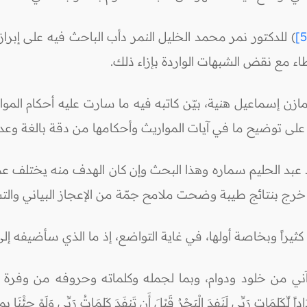
) للدكتور نمر محمد الخليل النمر دأب الباحث فيه على إبرا
اء مع نقض الشبهات الواردة بإزاء ذلك.
مازن إسماعيل هنية، بيّن كاتبه فيه ما سارت عليه أحكام الموا
لى توضيح ما في آيات المواريث وأحكامها من دقة بالغة وعدال
 عبد الحليم سماره وهذا البحث وإن كان الهدف منه يختلف عم
خرج بنتائج طيبة وضحت ملامح جمّة من الإعجاز البياني والت
ا كثيراً وبخاصة أولها، في غاية التواضع، إذ ما الذي سأضيفه
ي من خلود ودوام، وبما لجمله وكلماته وحروفه من وفرة لا
 رَبِّي لَنَفِدَ الْبَحْرُ قَبْلَ أَن تَنفَدَ كَلِمَاتُ رَبِّي وَلَوْ جِئْنَا بِمِثْلِهِ مَدَد