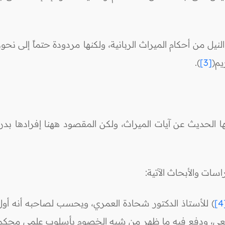
نيل من أحكام الميراث الربانية، ولكنها مردودة حتماً إلى نحو
يم(
[3]
).
ها الحديث عن آيات الميراث، ولكن المقصود ههنا إفرادها بدر
ات والأبحاث الآتية:
[
) للأستاذ الدكتور شحادة العمري، ويحسب لصاحبه أنه أو
تشريعي، ودفع فيه ما ظهر من شبه الخصوم بأسلوب علمي محكم