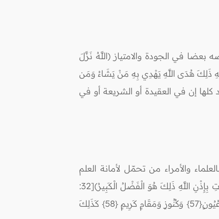
 في الجودة والامتياز (اللَّهُ نَزَّلَ
للَّهِ ذَلِكَ هُدَى اللَّهِ يَهْدِي بِهِ مَنْ يَشَاءُ وَمَن
لقرآن المجيد كلها إن في العقيدة أو الشريعة أو في
ماء والأمراء من تحمّل لأمانة العلم
والكتاب (ثُمَّ أَوْرَثْنَا الْكِتَابَ الَّذِينَ اصْطَفَيْنَا مِنْ عِبَادِنَا فَمِنْهُمْ ظَالِمٌ لِّنَفْسِهِ وَمِنْهُم مُّقْتَصِدٌ وَمِنْهُمْ سَابِقٌ بِالْخَيْرَاتِ بِإِذْنِ اللَّهِ ذَلِكَ هُوَ الْفَضْلُ الْكَبِيرُ)[32:
فاطر]. بل إن هذا التوريث الربّاني قد يكون ناموساً للمداولة بين أهل الحق والباطل: (فَأَخْرَجْنَاهُم مِّن جَنَّاتٍ وَعُيُونٍ{57} وَكُنُوزٍ وَمَقَامٍ كَرِيمٍ {58} كَذَلِكَ