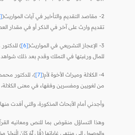
2- مقاصد التقديم والتأخير في آيات المواريث(
[5]
تقديم وارث على آخر في الذكر أو في مقدار العط
3- الإعجاز التشريعي في المواريث(
[6]
)
للدكتور 
للمال ورغبتها في التملك وقدم بعد ذلك شواهد ع
4- الكلالة وميراث الأخوة لأم(
[7]
)، للدكتور محمد
من لغويين ومفسرين وفقهاء في معنى الكلالة، 
وأجدني أمام الأبحاث المذكورة، والتي أفدت منه
وهذا التساؤل منقوض بما للنص ومعانيه القرآن
والوصول إلى منتهى غاياتها (قُل لَّوْ كَانَ الْبَحْرُ مِدَاداً لِّكَلِمَاتِ