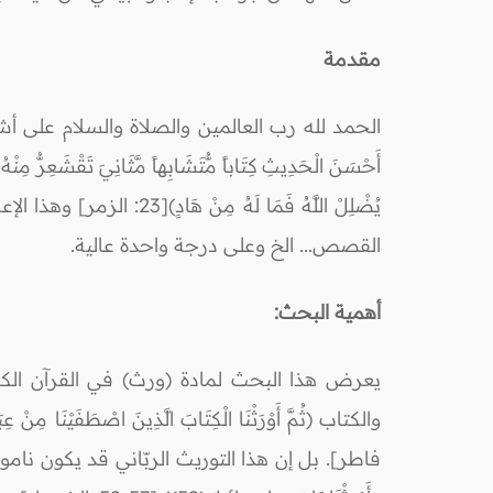
مقدمة
الحمد لله رب العالمين والصلاة والسلام على أشرف
أَحْسَنَ الْحَدِيثِ كِتَاباً مُّتَشَابِهاً مَّثَانِيَ تَقْشَعِرُّ مِنْهُ 
يُضْلِلْ اللَّهُ فَمَا
القصص... الخ وعلى درجة واحدة عالية.
أهمية البحث:
يعرض هذا البحث لمادة (ورث) في القرآن الكري