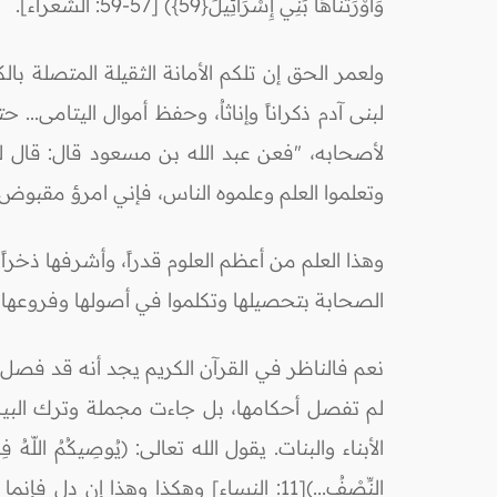
وَأَوْرَثْنَاهَا بَنِي إِسْرَائِيلَ{59}) [57-59: الشعراء].
ولعمر الحق إن تلكم الأمانة الثقيلة المتصلة ب
لبنى آدم ذكراناً وإناثاُ، وحفظ أموال اليتامى.
لأصحابه، "فعن عبد الله بن مسعود قال: قال لي
وتعلموا العلم وعلموه الناس، فإني امرؤ مقبوض
وهذا العلم من أعظم العلوم قدراً، وأشرفها ذخر
الصحابة بتحصيلها وتكلموا في أصولها وفروعها،
نعم فالناظر في القرآن الكريم يجد أنه قد فصل
لم تفصل أحكامها، بل جاءت مجملة وترك البيان
الأبناء والبنات. يقول الله تعالى: (يُوصِيكُمُ اللّهُ فِي أَوْلاَدِك
النِّصْفُ...)[11: النساء] وهكذا وهذا