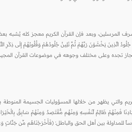
 المرسلين، وبعد فإن القرآن الكريم معجز كله يُشبه بعضه بعضا
جُلُودُ الَّذِينَ يَخْشَوْنَ رَبَّهُمْ ثُمَّ تَلِينُ جُلُودُهُمْ وَقُلُوبُهُمْ إِلَى ذِكْرِ ا
 لَهُ مِنْ هَادٍ)[23: الزمر] وهذا الإعجاز تجده وعلى مختلف وجوهه في موضوعات ا
م والتي يظهر من خلالها المسؤوليات الجسيمة المنوطة بالعل