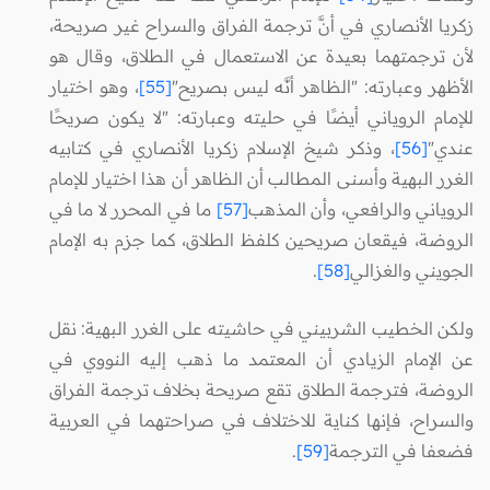
زكريا الأنصاري في أنَّ ترجمة الفراق والسراح غير صريحة،
لأن ترجمتهما بعيدة عن الاستعمال في الطلاق، وقال هو
الأظهر وعبارته: "الظاهر أنَّه ليس بصريح"
[55]
، وهو اختيار
للإمام الروياني أيضًا في حليته وعبارته: "لا يكون صريحًا
عندي"
[56]
، وذكر شيخ الإسلام زكريا الأنصاري في كتابيه
الغرر البهية وأسنى المطالب أن الظاهر أن هذا اختيار للإمام
الروياني والرافعي، وأن المذهب
[57]
ما في المحرر لا ما في
الروضة، فيقعان صريحين كلفظ الطلاق، كما جزم به الإمام
الجويني والغزالي
[58]
.
ولكن الخطيب الشربيني في حاشيته على الغرر البهية: نقل
عن الإمام الزيادي أن المعتمد ما ذهب إليه النووي في
الروضة، فترجمة الطلاق تقع صريحة بخلاف ترجمة الفراق
والسراح، فإنها كناية للاختلاف في صراحتهما في العربية
فضعفا في الترجمة
[59]
.