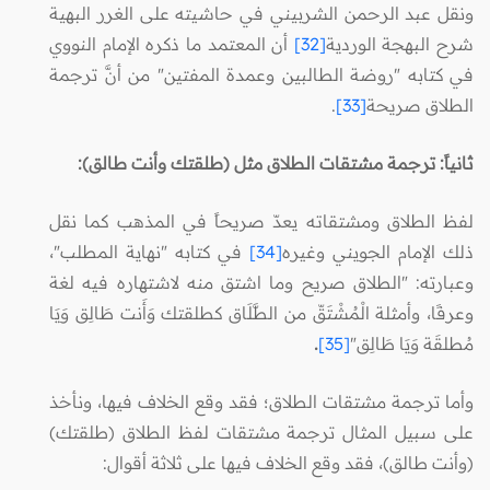
ونقل عبد الرحمن الشربيني في حاشيته على الغرر البهية
شرح البهجة الوردية
[32]
أن المعتمد ما ذكره الإمام النووي
في كتابه "روضة الطالبين وعمدة المفتين" من أنَّ ترجمة
الطلاق صريحة
[33]
.
ثانياً: ترجمة مشتقات الطلاق مثل (طلقتك وأنت طالق):
لفظ الطلاق ومشتقاته يعدّ صريحاً في المذهب كما نقل
ذلك الإمام الجويني وغيره
[34]
في كتابه "نهاية المطلب"،
وعبارته: "الطلاق صريح وما اشتق منه لاشتهاره فيه لغة
وعرفًا، وأمثلة الْمُشْتَقّ من الطَّلَاق كطلقتك وَأَنت طَالِق وَيَا
مُطلقَة وَيَا طَالِق"
[35]
.
وأما ترجمة مشتقات الطلاق؛ فقد وقع الخلاف فيها، ونأخذ
على سبيل المثال ترجمة مشتقات لفظ الطلاق (طلقتك)
(وأنت طالق)، فقد وقع الخلاف فيها على ثلاثة أقوال: