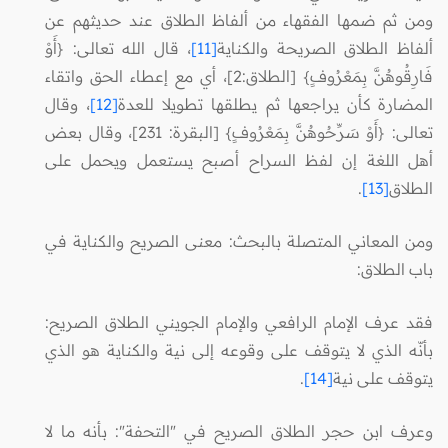
ومن ثم ضمها الفقهاء من ألفاظ الطلاق عند حديثهم عن
ألفاظ الطلاق الصريحة والكناية
[11]
، قال الله تعالى: {أَوْ
فَارِقُوهُنَّ بِمَعْرُوفٍ} [الطلاق:2]، أي مع إعطاء الحق واتقاء
المضارة كأن يراجعها ثم يطلقها تطويلا للعدة
[12]
، وقال
تعالى: {أَوْ سَرِّحُوهُنَّ بِمَعْرُوفٍ} [البقرة: 231]، وقال بعض
أهل اللغة إن لفظ السراح أصبح يستعمل ويحمل على
الطلاق
[13]
.
ومن المعاني المتصلة بالبحث: معنى الصريح والكناية في
باب الطلاق:
فقد عرف الإمام الرافعي والإمام الجويني الطلاق الصريح:
بأنّه الذي لا يتوقف على وقوعه إلى نية والكناية هو الذي
يتوقف على نية
[14]
.
وعرف ابن حجر الطلاق الصريح في "التحفة": بأنه ما لا