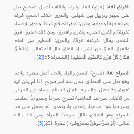
الفراق لغة:
(فرق) الفاء والراء والقاف أصيل صحيح يدل
على تمييز وتزييل بين شيئين، والفرق: خلاف الجمع، فرقه
يفرقه فرقاً وفرقه، وقيل: فرق للصلاح فرقاً، وفرق للإفساد
تفريقاً، وانفرق الشيء وتفرق وافترق، ومن ذلك الفرق: فرق
الشعر. يقال: فرقته فرقاً. والفرق: القطيع من الغنم.
والفرق: الفلق من الشيء إذا انفلق، قال الله تعالى: {فَانْفَلَقَ
فَكَانَ كُلُّ فِرْقٍ كَالطَّوْدِ الْعَظِيمِ} [الشعراء: 63]
[2]
.
السراح لغة:
(سرح) السين والراء والحاء أصل مطرد واحد،
وهو يدل على الانطلاق. يقال منه أمر سريح، إذا لم يكن فيه
تعويق ولا مطل. والسرح: المال السائم. يسام في المرعى
من الأنعام. سرحت الماشية تسرح سرحاً وسروحاً: سامت.
وسرحها هو: أسامها، يتعدى ولا يتعدى، ثم يحمل على هذا
السراح وهو الطلاق، يقال سرحت المرأة، وفي كتاب الله
تعالى: {أَوْ سَرِّحُوهُنَّ بِمَعْرُوفٍ} [البقرة: 231]
[3]
.