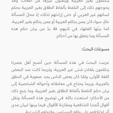
يتكلمون بغير العربية ويتقنون غيرها من اللغات، وقد
يحوجهم ذلك إلى التلفظ بألفاظ الطلاق بغير العربية بحكم
لسانهم غير العربي أو حتى إرادتهم لذلك، إذ محلّ المسألة
عامٌ، سواء كان مِمن يتكلم العربية أو مِمن يتكلم بغير العربية،
كما بينّها الفقهاء في كتبهم، فلا بدّ من بيان حكم هذه
المسألة وما يتعلق بها من أحكام.
مسوغات البحث:
عزمت البحث في هذه المسألة حين أصبح أهل عصرنا
يتكلمون بلغاتٍ شتى غير العربية، ولربما كانت عند البعض
اللغة الأولى، ولمّا كان بعض الناس يجد صعوبة في النطق
بالعربية، وربما يحتاج في معاملاته وأحواله الشخصية إلى
بيان حكم التلفظ بألفاظ الطلاق بغير العربية، وما يتبع ذلك
من الأحكام؛ استعنت بالله في توضيح هذه المسألة ونقل
أقوال أئمتنا الشافعية ومقارنة الأقوال فيما بينها لبيان مدى
أثر اختلافهم على واقع المسلمين وفتواهم الشرعية.