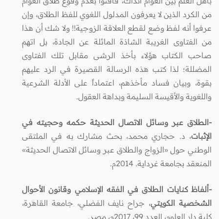
بأهل العلم بين العَوام آنذاك، فأفتوا بعدم وقوع طلاق العوام
من الكرد الذين لا يعرفون المدلول اللغوي للفظ الطلاق، وإن
عرفوا أنه لفظ وضع لقطع العلاقة الزوجية!! ولا شك أن هذا
من الفتاوى الغريبة الشاذة المائلة عن الجادة، بل اتهم
صاحب الكتاب هؤلاء بأخذ الرشى مقابل تلك الفتاوى
المضللة؛ لذا كتب هذه الرسالة القصيرة في الرد عليهم
بقوة، وبيان فساد مأخذهم، اعتماداً على الأدلة الشرعية
واللغوية والأقيسة السليمة وبداهة العقول.
-الطلاق عبر وسائل الاتصال الحديثة حكمه وحجيته في
الإثبات
، د. حجاري محمد، بحث مشارك به في الملتقى
الوطني حول «الزواج والطلاق عبر وسائل الاتصال الحديثة»
المنعقد بجامعة غرداية. 2014م.
-ألفاظ كنايات الطلاق في الفقه الإسلامي وقانون الأحوال
الشخصية الكويتي
، جراح نايف الفضلي، جامعة القاهرة،
كلية دار العلوم، العدد 99، 2017م، مصر.