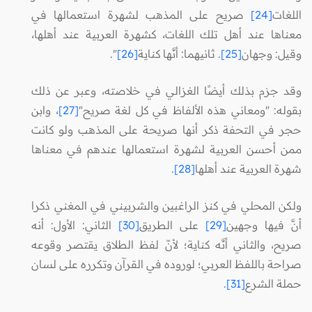
اللغات
[24]
صريح على المذهب لشهرة استعمالها في
معناها عند أهل تلك اللغات، كشهرة العربية عند أهلها،
وقيل: وجهان
[25]
. ثانيهما: أنَّها كناية
[26]
".
وقد جزم بذلك أيضًا الغزالي في خلاصته، وعبر عن ذلك
بقوله: "ومعاني هذه الألفاظ في كل لغة صريح"
[27]
، وابن
حجر في التحفة ذكر أنها صريحة على المذهب ولو كانت
ممن أحسن العربية لشهرة استعمالها عندهم في معناها
شهرة العربية عند أهلها
[28]
.
ولكن المحلي في كنز الراغبين والشربيني في المغني ذكرا
أنَّ فيها وجهين
[29]
على الطريق
[30]
الثاني: الأول: أنه
صريح، والثاني أنَّه كناية؛ لأنّ لفظ الطلاق يقتصر وقوعه
صراحة باللفظ العربي؛ لوروده في القرآن وتكرره على لسان
حملة الشرع
[31]
.