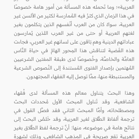
العربية»؛ وما تَحمله هذه المسألة من أمور هامة خصوصًا
في هذا الزمان الذي كثرُ فيه المُمارسة لكثير من الألسن غير
العربية، سواءٌ كان من العرب أنْفسهم الذين يتكلمون بغير
لغتهم العربية أو حتى من غير العرب اللذين يُمارسون
عباداتهم الدينية وهم بَاقون على لسانهم غير العربي، فجاءت
هذه القَضية لتناقش هذا المِحور الهامّ في حياة النَّاس
العامَّة والخاصَّة، وخُصوصًا لدى طبقة المفتين الشرعيين
المُهتمين بإصدار الفتوى المُستندة إلى النُصوص الشرعية
والمستنبطة منها، ممَّا توصل إليه الفقهاء المجتهدون.
وهذا البحث يتناول معالم هذه المسألة لدى فُقهاء
الشافعية، وقد تَناول المبحث الأول مُحددات البحث
ومصطلحاته، وأمَّا المبحث الثاني فقد فصَّل القول في
ترجمة ألفاظ الطَّلاق لغير العربية، وقد خَلصُ البحث إلى
نتائج هامة في موضوعه، منها: أنَّ ترجمة لفظ الطَّلاق بغير
العربية تقع صريحة في المذهب الشافعي، وذلك لشهرة