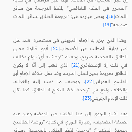
"المحرر في الفقه الشافعي" بلفظ الترجمة من سائر
اللغات
[18]
، ونص عبارته هي: "ترجمة الطلاق بسائر اللغات
صريحة"
[19]
.
وهذا الذي جزم به الإمام الجويني في مختصره، فقد نقل
في نهاية المطلب عن الأصحاب
[20]
أنهم قالوا: معنى
الطلاق بالعجمية صريح، ومعناه "توهشته أي"، ولم يخالف
في ذلك إلا الإصطخري
[21]
الذي ذهب إلى أنَّه لا يكون
الطلاق صريحاً بغير لسان العرب، وقد نقل خلافه الإمام أبو
القاسم الفوراني
[22]
، ووصف ما ذهب إليه بالغرابة،
والخلاف واقع في ترجمة لفظ النكاح لا الطلاق، كما نقل
ذلك الإمام الجويني
[23]
.
وقد أشار النووي إلى هذا الخلاف في الروضة وعبر عنه
بصيغة التضعيف، وعبارة النووي في كتابه "روضة الطالبين
وعمدة المفتين": "ترجمة لفظ الطلاق بالعجمية وسائر