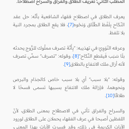
المطلب الثاني: تعريف الطلاق والفراق والسراح اصطلاحًا.
يعرف الطلاق في اصطلاح فقهاء الشافعية بأنَّه: حل عقد
النّكَاح بِلَفْظ الطَّلَاق وَنحْوه
[7]
، فلا يقع الطلاق بمجرد النية
بلا تلفظ.
وعرفه النّوَوِيّ في تهذيبه: "بِأَنَّهُ تصرف مملُوك للزَّوج يحدثه
بلَا سَبَب فَيقطع النِّكَاح"
[8]
، وقوله: "تصرف" سمِّي تصرف
لأنه أزال ملك الانتفاع بالطلاق
[9]
.
وقوله: "بلا سبب" أي بلا سبب خاص كالجذام والبرص
ونحوهما، فإزالة ملك الانتفاع بسببها تسمى فسخَا لا
طلاقًا
[10]
.
والسراح والفراق تأتي في الاصطلاح بمعنى الطلاق، لأنّ
اللفظين أصبحا في عرف الفقهاء يحملان على الطلاق لورود
الآيات الكريمة في ذلك، وقد فسرت الآيات بهذا المعنى،