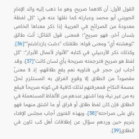
القول الأول: أن كلاهما صريح، وهو ما ذهب إليه والد الإمام
الجويني أبو محمد وعبارته كما نقلها عنه هي: "كل لفظة
معدودة من الصرائح في العربية إذا ذكر معناها الخاص
بلسان آخر، فهو صريح"؛ فمعنى قول القائل: أنت طالق
"توهشته أي" ومعنى قوله: طلقتك "دشت بازداشتم""
[36]
.
وكذلك ذكر الأردبيلي في كتابه "الأنوار لأعمال الأبرار": "كل
لفظ هو صريح فترجمته صريحة بأي لسان كانت"
[37]
، وقد
أجاب ابن حجر في فتاويه نعم يقع طلاقهم، إذ لا معنىً
مقصوداً من الطلاق إلا وقوع الفراق به المستلزم لحلّ
عصمة النكاح فمعرفتهم لذلك كافية في كونه صريحاً فيقع
به من غير نية، وما اشتهر عندهم من الألفاظ المستعملة في
الطلاق فإن كان لفظ طلاق أو فراق أو ما اشتق منهما فهو
باقٍ على صراحته"
[38]
، وبهذه الفتوى أجاب مجلس الإفتاء
بتريم حين وردهم سؤال عن إطلاقات أهل كب تاون في
الطلاق
[39]
.