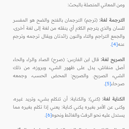
ومن المعاني المتصلة بالبحث:
الترجمة لغة:
(ترجم) الترجمان بالفتح والضح هو المفسر
للسان والذي يترجم الكلام أي ينقله من لغة إلى لغة أخرى،
والجمع التراجم والتاء والنون زائدتان ويقال ترجمه وترجم
عنه
[4]
.
الصريح لغة:
قال ابن الفارس: (صرح) الصاد والراء والحاء
أصل منقاسٌ، يدل على ظهور الشيء وبروزه، من ذلك
الشيء الصريح. والصريح: المحض الحسب، وجمعه
صرحاء
[5]
.
الكناية لغة:
(كني): والكناية: أن تتكلم بشيء وتريد غيره،
وكنى عن الأمر بغيره يكني كناية: يعني إذا تكلم بغيره مما
يستدل عليه نحو الرفث والغائط ونحوه
[6]
.