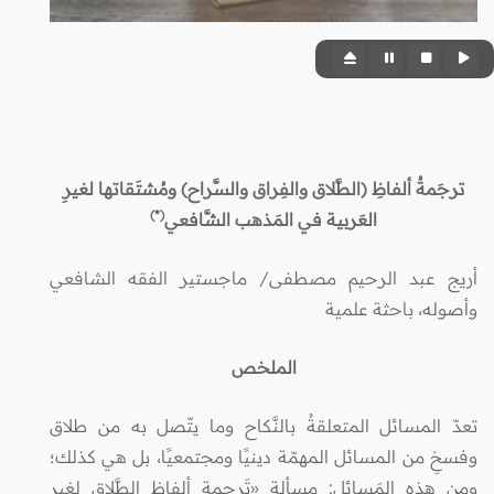
ترجَمةُ ألفاظِ (الطَّلاق والفِراق والسَّراح) ومُشتَقاتها لغيرِ
(*)
العَربية في المَذهب الشَّافعي
أريج عبد الرحيم مصطفى/ ماجستير الفقه الشافعي
وأصوله، باحثة علمية
الملخص
تعدّ المسائل المتعلقةُ بالنَّكاح وما يتّصل به من طلاق
وفسخِ من المسائل المهمّة دينيًا ومجتمعيًا، بل هي كذلك؛
ومن هذه المَسائل: مسألة «تَرجمة ألفاظ الطَّلاق لغير