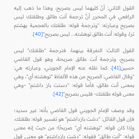
القول الثاني: أنّ كليهما ليس بصريح، وهذا ما ذهب إليه
الرافعي في المحرر أنَّ ترجمة أنت طالق وطلقتك ليس
بصريح وعبارته: "وترجمة قوله: طلقتك بالعجمية بهشتم
ترا، وقوله: أنت طالق توهشته... ليس بصريح"
[40]
.
القول الثالث: التفرقة بينهما، فترجمة "طلقتك" ليس
بصريح، وترجمة أنت طالق صريحة، وهو قول القاضي
حسين
[41]
، كما نقله عنه الإمام الجويني، وعبارته هي:
"وقال القاضي: الصريح من هذه الألفاظ "توهشته أي"، وهي
بمعنى أنت طالق، فأما قوله: "دستت باز داشتم" –وهي
معنى قوله طلقتك- فليس بصريح"
[42]
.
وقد وصف الإمام الجويني قول القاضي بأنه: غير سديد؛
فإن قول القائل: "دشت بازداشتم" هو تفسير قوله: طلقتك،
وإذا كان قوله: "توهشته أي" صريحًا؛ من حيث إنه معنى
قوله: "أنت طالق" فقوله: "دشت بازداشتم" هو معنى قول