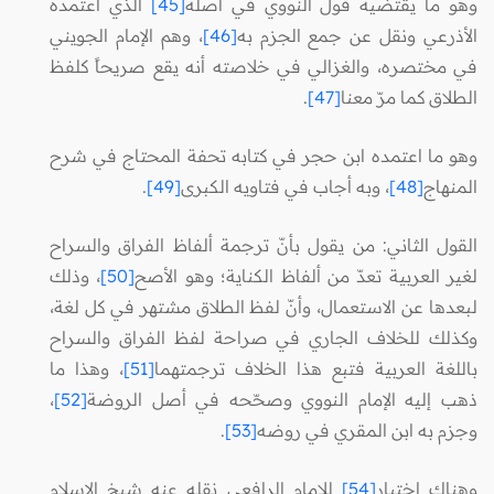
وهو ما يقتضيه قول النووي في أصله
[45]
الذي اعتمده
الأذرعي ونقل عن جمع الجزم به
[46]
، وهم الإمام الجويني
في مختصره، والغزالي في خلاصته أنه يقع صريحاً كلفظ
الطلاق كما مرّ معنا
[47]
.
وهو ما اعتمده ابن حجر في كتابه تحفة المحتاج في شرح
المنهاج
[48]
، وبه أجاب في فتاويه الكبرى
[49]
.
القول الثاني: من يقول بأنّ ترجمة ألفاظ الفراق والسراح
لغير العربية تعدّ من ألفاظ الكناية؛ وهو الأصح
[50]
، وذلك
لبعدها عن الاستعمال، وأنّ لفظ الطلاق مشتهر في كل لغة،
وكذلك للخلاف الجاري في صراحة لفظ الفراق والسراح
باللغة العربية فتبع هذا الخلاف ترجمتهما
[51]
، وهذا ما
ذهب إليه الإمام النووي وصحّحه في أصل الروضة
[52]
،
وجزم به ابن المقري في روضه
[53]
.
وهناك اختيار
[54]
للإمام الرافعي نقله عنه شيخ الإسلام