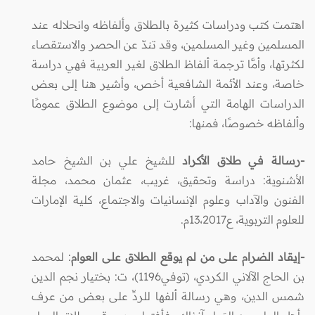
اهتمت كتب ودراسات كثيرة بالطلاق وألفاظه وانحلاله عند
المسلمين وغير المسلمين، وقد تندّ عن الحصر والاستقصاء
لكثرتها، وأمَّا ترجمة ألفاظ الطلاق لغير العربية فهي دراسة
خاصة، وعند الأئمة الشافعية أخص، وأشير هنا إلى بعض
الدراسات الهامة التي أشارت إلى موضوع الطلاق عمومًا
وألفاظه خصوصًا، فمنها:
-رسالة في طلاق الأكراد
للشيخ علي بن الشيخ حامد
الأشنوية: دراسة وتحقيق، غريب، عثمان محمد، مجلة
الفنون والآداب وعلوم الإنسانيات والاجتماع، كلية الإمارات
للعلوم التربوية، ع13،2017م.
-إيقاد الضرام على من لم يوقع الطلاق على العوام
: لمحمد
بن الحاج الآلاني الكردي، (توفي1196)، ت: بختيار نجم الدين
شمس الدين، وهي رسالة ألفها للردِّ على بعض من عرف