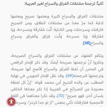
ثانياً: ترجمة مشتقات الفراق والسراح لغير العربية:
مشتقات الفراق والسراح كثيرة وبعضها صريح وبعضها
كناية كما مرّ معنا من مشتقات الطلاق، ومن الصريح
فارقتك وسرحتك، ومن الكناية: أَنْت مُفَارقَة ومسرحة، وَيَا
مُفَارقَة وَيَا مسرحة وَأَنت فِرَاق والفراق وسراح
والسراح
[68]
.
وتكلم الفقهاء عن مشتقات الفراق والسراح الصريحة،
وذكروا أنَّ ترجمتها صريحة أيضًا، وقد ذكر الإمام الرافعي
في المحرر أن لفظ الفراق والسراح الأصح أنها صريحة،
وترجمتها كترجمته
[69]
، وقد نقل الإمام الجويني في نهاية
المطلب عن والده الشيخ أبي محمد قوله: "إنَّ كل لفظة
معدودة من الصرائح في العربية إذا ذكر معناها الخاصّ
بلسان آخر، فهو صريح"
[70]
، وقد ذكرا معناهما في اللغة
الأعجمية ففارقتك تأتي بمعنى "از تو جدا كردم"، وسرحتك