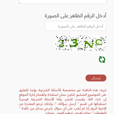
أدخل الرقم الظاهر على الصورة
تنبيه: هذه النافذة غير مخصصة للأسئلة الشرعية، وإنما للتعليق
على الموضوع المنشور لتكون محل استفادة واهتمام إدارة الموقع
إن شاء الله، وليست للنشر. وأما الأسئلة الشرعية فيسرنا
استقبالها في قسم " أرسل سؤالك "، ولذلك نرجو المعذرة من
الإخوة الزوار إذا لم يُجَب على أي سؤال شرعي يدخل من نافذة "
التعليقات " وذلك لغرض تنظيم العمل. وشكرا