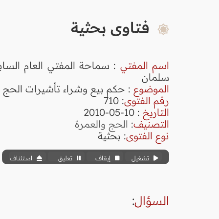
فتاوى بحثية
اسم المفتي
: سماحة المفتي العام الساب
سلمان
الموضوع
: حكم بيع وشراء تأشيرات الحج
رقم الفتوى
:
710
التاريخ
: 10-05-2010
التصنيف
:
الحج والعمرة
نوع الفتوى
:
بحثية
تشغيل
إيقاف
تعليق
استئناف
السؤال
: