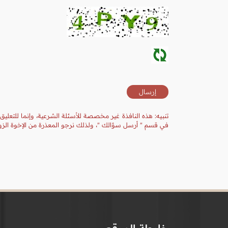
تنبيه: هذه النافذة غير مخصصة للأسئلة الشرعية، وإنما للتعليق
في قسم " أرسل سؤالك "، ولذلك نرجو المعذرة من الإخوة الزوا