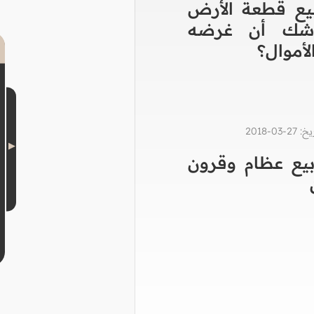
يع قطعة الأرض
شك أن غرضه
أموال؟
0-2018
يع عظام وقرون