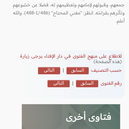
جمعهم، وقبولهم لإمامهم وتعظيمهم له، فضلا عن خشوعهم
وتأثرهم بقراءته. انظر: "مغني المحتاج" (1/486-488). والله
أعلم.
للاطلاع على منهج الفتوى في دار الإفتاء يرجى زيارة
(هذه الصفحة)
حسب التصنيف
السابق
|
التالي
رقم الفتوى
السابق
|
التالي
فتاوى أخرى