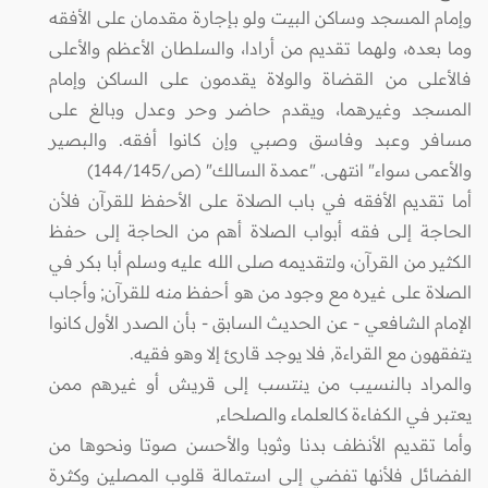
وإمام المسجد وساكن البيت ولو بإجارة مقدمان على الأفقه
وما بعده، ولهما تقديم من أرادا، والسلطان الأعظم والأعلى
فالأعلى من القضاة والولاة يقدمون على الساكن وإمام
المسجد وغيرهما، ويقدم حاضر وحر وعدل وبالغ على
مسافر وعبد وفاسق وصبي وإن كانوا أفقه. والبصير
والأعمى سواء" انتهى. "عمدة السالك" (ص/144/145)
أما تقديم الأفقه في باب الصلاة على الأحفظ للقرآن فلأن
الحاجة إلى فقه أبواب الصلاة أهم من الحاجة إلى حفظ
الكثير من القرآن، ولتقديمه صلى الله عليه وسلم أبا بكر في
الصلاة على غيره مع وجود من هو أحفظ منه للقرآن; وأجاب
الإمام الشافعي - عن الحديث السابق - بأن الصدر الأول كانوا
يتفقهون مع القراءة, فلا يوجد قارئ إلا وهو فقيه.
والمراد بالنسيب من ينتسب إلى قريش أو غيرهم ممن
يعتبر في الكفاءة كالعلماء والصلحاء,
وأما تقديم الأنظف بدنا وثوبا والأحسن صوتا ونحوها من
الفضائل فلأنها تفضي إلى استمالة قلوب المصلين وكثرة