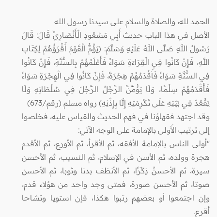
الحمد لله، والصلاة والسلام على سيدنا رسول الله
الأصل في هذا الباب حديث أَبِي مَسْعُودٍ الْأَنْصَارِيِّ قَالَ: قَالَ
رَسُولُ اللَّهِ صَلَّى اللَّهُ عَلَيْهِ وَسَلَّمَ: (يَؤُمُّ الْقَوْمَ أَقْرَؤُهُمْ لِكِتَابِ
اللَّهِ، فَإِنْ كَانُوا فِي الْقِرَاءَةِ سَوَاءً فَأَعْلَمُهُمْ بِالسُّنَّةِ، فَإِنْ كَانُوا
فِي السُّنَّةِ سَوَاءً فَأَقْدَمُهُمْ هِجْرَةً، فَإِنْ كَانُوا فِي الْهِجْرَةِ سَوَاءً
فَأَقْدَمُهُمْ سِلْمًا، وَلَا يَؤُمَّنَّ الرَّجُلُ الرَّجُلَ فِي سُلْطَانِهِ وَلَا
يَقْعُدْ فِي بَيْتِهِ عَلَى تَكْرِمَتِهِ إِلَّا بِإِذْنِهِ) رواه مسلم (رقم/673)
وقد اجتهد فقهاؤنا في فهم الحديث والقياس عليه، فخلصوا
إلى ترتيب الأَولى بالإمامة على الوجه الآتي:
"أولى الناس بالإمامة الأفقه، ثم الأقرأ، ثم الأورع، ثم الأقدم
هجرة وولده، ثم الأسن في الإسلام، ثم النسيب، ثم الأحسن
سيرة، ثم الأحسنُ ذِكْرًا، ثم الأنظف بدنا وثوبا، ثم الأحسن
صوتا، ثم الأحسن صورة، فمتى وجد واحد من هؤلاء قدم،
وإن اجتمعوا أو بعضهم رتبوا هكذا، فإن استويا وتشاحا
أقرع.