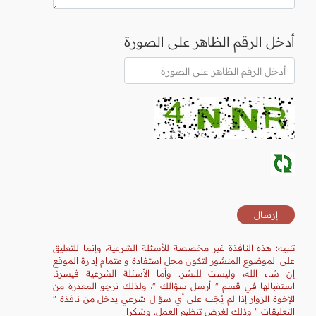
أدخل الرقم الظاهر على الصورة
تنبيه: هذه النافذة غير مخصصة للأسئلة الشرعية، وإنما للتعليق
على الموضوع المنشور لتكون محل استفادة واهتمام إدارة الموقع
إن شاء الله، وليست للنشر. وأما الأسئلة الشرعية فيسرنا
استقبالها في قسم " أرسل سؤالك "، ولذلك نرجو المعذرة من
الإخوة الزوار إذا لم يُجَب على أي سؤال شرعي يدخل من نافذة "
التعليقات " وذلك لغرض تنظيم العمل. وشكرا