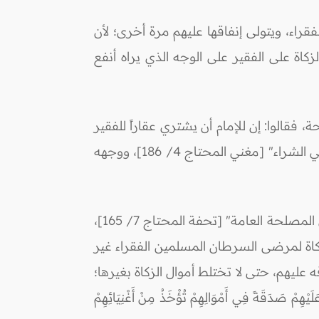
راء، ويتولى إنفاقها عليهم مرة أخرى؛ لأن
الزكاة على الفقير على الوجه الذي يراه أنفع
، فقالوا: إن للإمام أن يشتري عقاراً للفقير
يستغله، قال الإمام الزركشي رحمه الله: "يشبه أن يكون كالغازي إن شاء اشترى له، وإن شاء دفع له وأذن له في الشراء" [مغني المحتاج 4/ 186]، ووجهه
ويقول شيخ الإسلام ابن حجر الهيتمي رحمه الله: "له أن يُلزمه بالشراء وعدم إخراجه عن ملكه لما في ذلك من المصلحة العامة" [تحفة المحتاج 7/ 165]،
زكاة لمرضى السرطان المسلمين الفقراء غير
يهم، حتى لا تختلط أموال الزكاة بغيرها؛
قَةً فِي أَمْوَالِهِمْ تُؤْخَذُ مِنْ أَغْنِيَائِهِمْ