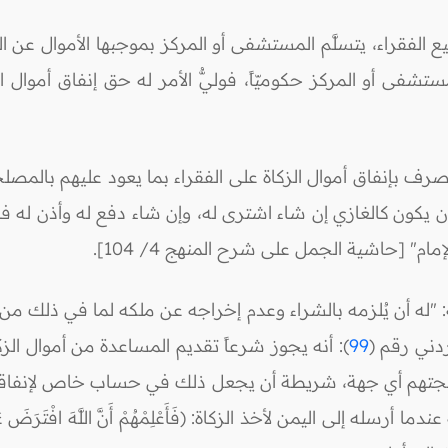
راء، يتسلَّم المستشفى أو المركز بموجبها الأموال عن الفق
المستشفى أو المركز حكوميّاً، فوليُّ الأمر له حق إنفاق أموال 
تصرف بإنفاق أموال الزكاة على الفقراء بما يعود عليهم بالمصلحة
ام" [حاشية الجمل على شرح المنهج 4/ 104].
دني رقم (
99
): أنه يجوز شرعاً تقديم المساعدة من أموال ال
الجتهم أي جهة، شريطة أن يجعل ذلك في حساب خاص لإنفاقه عل
ى اليمن لأخذ الزكاة: (فَأَعْلِمْهُمْ أَنَّ اللَّهَ افْتَرَضَ عَلَيْهِمْ صَدَ