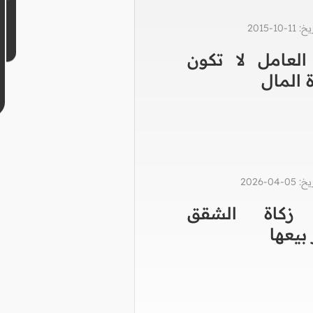
1-2015
العامل لا تكون
 المال
0-2026
زكاة الشقق
 بيعها