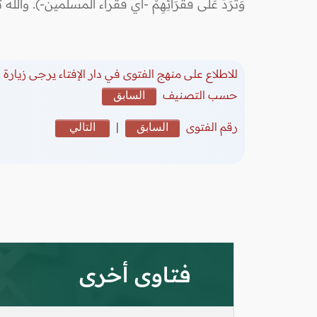
وَتُرَدُّ عَلَى فُقَرَائِهِمْ -أي فقراء المسلمين-). والله
للاطلاع على منهج الفتوى في دار الإفتاء يرجى زيارة
(
حسب التصنيف
السابق
رقم الفتوى
السابق
|
التالي
فتاوى أخرى