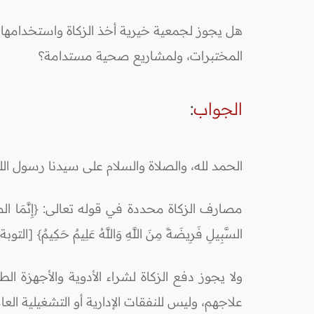
هل يجوز لجمعية خيرية أخذ الزكاة واستخدامها 
المختبرات، ولمشاريع صحية مستدامة؟
الجواب
:
الحمد لله، والصلاة والسلام على سيدنا رسول ال
مصارف الزكاة محددة في قوله تعالى: {إِنَّمَا الصَّدَقَاتُ لِلْفُق
السَّبِيلِ فَرِيضَةً مِنَ اللَّهِ وَاللَّهُ عَلِيمٌ حَكِيمٌ} [التوبة: 60]
ولا يجوز دفع الزكاة لشراء الأدوية والأجهزة ال
علاجهم، وليس للنفقات الإدارية أو التشغيلية العا