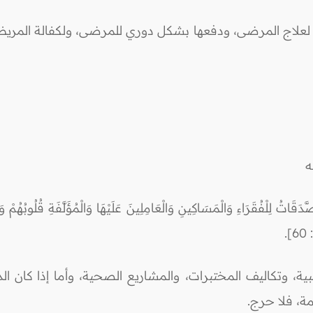
لعلاج المرضى، ودفعها بشكل دوري للمرضى، ولكفالة المريض، 
له
َرَاءِ وَالْمَسَاكِينِ وَالْعَامِلِينَ عَلَيْهَا وَالْمُؤَلَّفَةِ قُلُوبُهُمْ وَفِ
.
طبية، وتكاليف المختبرات، والمشاريع الصحية، وأما إذا كان ا
مة، فلا حرج.