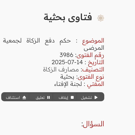
فتاوى بحثية
الموضوع
: حكم دفع الزكاة لجمعية و
المرضى
رقم الفتوى
:
3986
التاريخ
: 14-07-2025
التصنيف
:
مصارف الزكاة
نوع الفتوى
:
بحثية
المفتي
: لجنة الإفتاء
تشغيل
إيقاف
تعليق
استئناف
السؤال
: