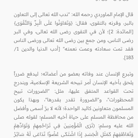
قال الإمام الماوردي رحمه الله: "ندب الله تعالى إلى التعاون
بالبر، وقرنه بالتقوى، فقال: {وَتَعَاوَنُوا عَلَى الْبِرِّ وَالتَّقْوَى}
[المائدة: 2]؛ لأن في التقوى رضى الله تعالى، وفي البر
رضى الناس، ومن جمع بين رضى الله تعالى ورضى الناس
فقد تمت سعادته وعمت نعمته" [أدب الدنيا والدين 1/
183].
وتبرع الإنسان عند وفاته بعضو من أعضائه؛ ليدفع ضرراً
يلحق بأخيه الإنسان أمر تبيحه الشريعة الإسلامية، ويندرج
تحت القواعد المتفق عليها، مثل: "الضرورات تبيح
المحظورات"، و"الضرورة تقدر بقدرها"، وبهذا يكون
المسلمون متعاونين كاليد الواحدة؛ لأنه لا برّ أسمى وأفضل
من محافظة المسلم على حياة أخيه المسلم؛ لقوله صلى
الله عليه وسلم: (تَرَى الْمُؤْمِنِينَ فِي تَرَاحُمِهِمْ وَتَوَادِّهِمْ
وَتَعَاطُفِهِمْ كَمَثَلِ الْجَسَدِ إِذَا اشْتَكَى عُضْوًا تَدَاعَى لَهُ سَائِرُ