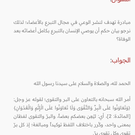
مبادرة تهدف لنشر الوعي في مجال التبرع بالأعضاء؛ لذلك
نرجو بيان حكم أن يوصي الإنسان بالتبرع بكامل أعضائه بعد
الوفاة؟
الجواب
:
الحمد لله، والصلاة والسلام على سيدنا رسول الله
أمر الله سبحانه بالتعاون على البر والتقوى؛ لقوله عز وجل:
{وَتَعَاوَنُوا عَلَى الْبِرِّ وَالتَّقْوَى وَلَا تَعَاوَنُوا عَلَى الْإِثْمِ وَالْعُدْوَانِ}
[المائدة: 2]، أي: ليُعِن بعضكم بعضاً، والبرّ والتقوى لفظان
بمعنى واحد، وكُرر باختلاف اللفظ توكيداً ومبالغة؛ إذ كل برّ
تقوى وكل تقوى برّ.