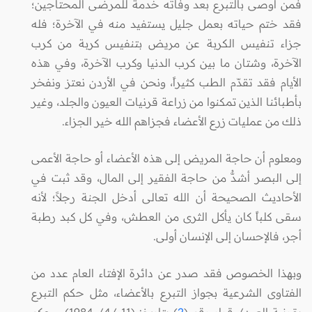
فمن أوصى بالتبرع بعد وفاته خدمة للمرضى المحتاجين؛
فقد ختم حياته بعمل جليل يستفيد منه في الآخرة؛ فله
جزاء تنفيس الكربة عن مريض بتنفيس كربة من كرب
الآخرة، وشتان ما بين كرب الدنيا وكرب الآخرة، وفي هذه
الأيام فقد تقدّم الطب كثيراً، ونحن في الأردن نعتز ونفخر
بأطبائنا الذين تمكنوا من زراعة قرنيات العيون والجلد، وغير
ذلك من عمليات زرع الأعضاء فجزاهم الله خير الجزاء.
ومعلوم أن حاجة المريض إلى هذه الأعضاء أو حاجة الأعمى
إلى البصر أشدُّ من حاجة الفقير إلى المال، وقد ثبت في
الأحاديث الصحيحة أن الله تعالى أدخل الجنة رجلاً؛ لأنه
سقى كلباً كان يأكل الثرى من العطش، وفي كل كبد رطبة
أجر، فالإحسان إلى الإنسان أولى.
وبهذا الخصوص فقد صدر عن دائرة الإفتاء العام عدد من
الفتاوى الشرعية بجواز التبرع بالأعضاء، مثل حكم التبرع
بقرنية العين/ قرار رقم (
2
) بتاريخ: (11 /4/ 1984)، وحكم