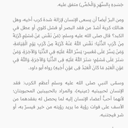
جَسَدِهِ بِالسَّهَرِ وَالْحُمَّى) متفق عليه.
ومن البرّ أيضاً أن يسعى الإنسان لإزالة شدة كرب أخيه، وهل
هنالك كربة أشدّ من فقد البصر أو فشل كلوي أو عطل في
الكبد؟ قال صلى الله عليه وسلم: (مَنْ نَفَّسَ عَنْ مُسْلِمٍ كُرْبَةً
مِنْ كُرَبِ الدُّنْيَا؛ نَفَّسَ اللَّهُ عَنْهُ كُرْبَةً مِنْ كُرَبِ يَوْمِ الْقِيَامَةِ،
وَمَنْ يَسَّرَ عَلَى مُعْسِرٍ؛ يَسَّرَ اللَّهُ عَلَيْهِ فِي الدُّنْيَا وَالآخِرَةِ، وَمَنْ
سَتَرَ عَلَى مُسْلِمٍ؛ سَتَرَ اللَّهُ عَلَيْهِ فِى الدُّنْيَا وَالآخِرَةِ، وَاللَّهُ فِي
عَوْنِ الْعَبْدِ مَا كَانَ الْعَبْدُ فِى عَوْنِ أَخِيهِ) رواه أبو داود.
وسمّى النبي صلى الله عليه وسلم أعظم الكرب: فقد
الإنسان لحبيبتيه (عينيه)، والمراد بالحبيبتين المحبوبتان؛
لأنهما أحبُّ أعضاء الإنسان إليه لما يحصل له بفقدهما من
الأسف على فوات رؤية ما يريد رؤيته من خير فيسرّ به، أو
شر فيجتنبه.