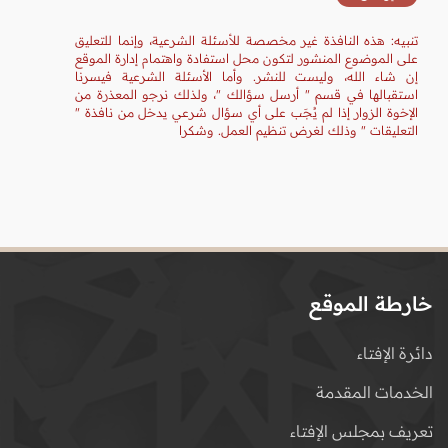
تنبيه: هذه النافذة غير مخصصة للأسئلة الشرعية، وإنما للتعليق
على الموضوع المنشور لتكون محل استفادة واهتمام إدارة الموقع
إن شاء الله، وليست للنشر. وأما الأسئلة الشرعية فيسرنا
استقبالها في قسم " أرسل سؤالك "، ولذلك نرجو المعذرة من
الإخوة الزوار إذا لم يُجَب على أي سؤال شرعي يدخل من نافذة "
التعليقات " وذلك لغرض تنظيم العمل. وشكرا
خارطة الموقع
دائرة الإفتاء
الخدمات المقدمة
تعريف بمجلس الإفتاء