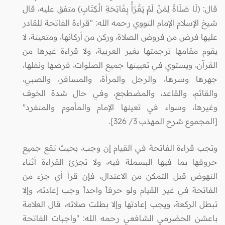
قال: (لَا صَلَاةَ لِمَنْ لَمْ يَقْرَأْ بِفَاتِحَةِ الْكِتَابِ) متفق عليه، قال
شيخ الإسلام الإمام النووي رحمه الله: "قراءة الفاتحة للقادر
عليها فرض من فروض الصلاة، وركن من أركانها، ومتعينة، لا
يقوم مقامها ترجمتها بغير العربية، ولا قراءة غيرها من
القرآن، ويستوي في تعيينها جميع الصلوات، فرضها ونفلها،
جهرها وسرها، والرجل والمرأة، والمسافر، والصبي،
والقائم، والقاعد، والمضطجع، وفي حال شدة الخوف
وغيرها، وسواء في تعينها الإمام والمأموم والمنفرد"
[المجموع شرح المهذب 3/ 326].
وتجب قراءة الفاتحة في القيام إن وجب، بحيث تقع جميع
حروفها بما فيها البسملة فيه، ولا تجزئ القراءة أثناء
النهوض قبل التمكن من الاعتدال، فإن قرأ أي جزء من
الفاتحة في غير القيام ولو حرفاً واحداً وجب إعادته، وإلا
تبطل الركعة، ويجب إعادتها وإلا بطلت صلاته، قال العلامة
باعشن الحضرمي الشافعي رحمه الله: "واجبات الفاتحة