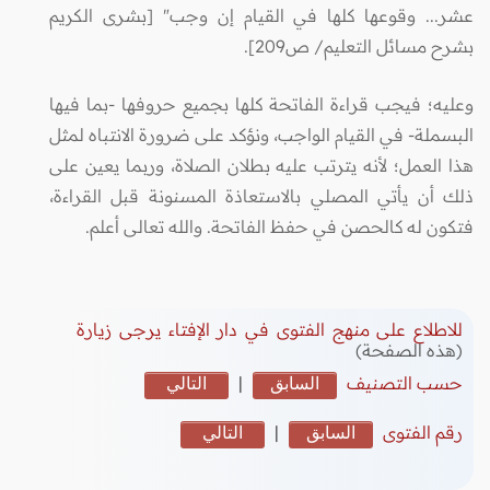
عشر... وقوعها كلها في القيام إن وجب" [بشرى الكريم
بشرح مسائل التعليم/ ص209].
وعليه؛ فيجب قراءة الفاتحة كلها بجميع حروفها -بما فيها
البسملة- في القيام الواجب، ونؤكد على ضرورة الانتباه لمثل
هذا العمل؛ لأنه يترتب عليه بطلان الصلاة، وربما يعين على
ذلك أن يأتي المصلي بالاستعاذة المسنونة قبل القراءة،
فتكون له كالحصن في حفظ الفاتحة. والله تعالى أعلم.
للاطلاع على منهج الفتوى في دار الإفتاء يرجى زيارة
(هذه الصفحة)
حسب التصنيف
السابق
|
التالي
رقم الفتوى
السابق
|
التالي