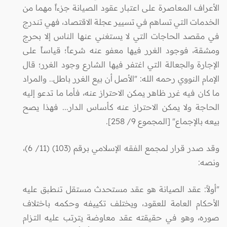
الأعراف المعاصرة على اعتبار عقود الصيانة جزءاً مهما من
الخدمات التي تساهم في تسيير عجلة الاقتصاد، فهي تندرج
في مقصد الحاجات التي لا يستغني عنها الناس إلا بحرج
ومشقة، فوجود الغرر فيها معفو عنه شرعاً؛ قياساً على
الإجارة والجعالة التي اغتفر فيها الشارع وجود الغرر؛ قال
الإمام النووي رحمه الله: "الأصل أن بيع الغرر باطل.. والمراد
ما كان فيه غرر ظاهر يمكن الاحتراز عنه، فأما ما تدعو إليه
الحاجة ولا يمكن الاحتراز عنه كأساس الدار... فهذا يصح
بيعه بالإجماع" [المجموع 9/ 258].
وقد صدر قرار لمجمع الفقه الإسلامي برقم (103) (11/ 6)،
ونصه:
"أولاً: عقد الصيانة هو عقد مستحدث مستقل تنطبق عليه
الأحكام العامة للعقود، ويختلف تكييفه وحكمه باختلاف
صوره، وهو في حقيقته عقد معاوضة يترتب عليه التـزام