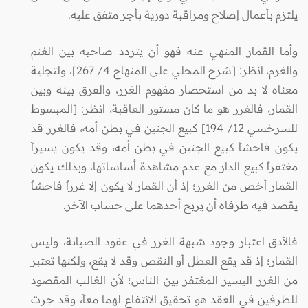
يلتزم بأعمال إصلاح ومراقبة دورية بأجر متفق عليه.
وأما القمار المنهي عنه فهو أن يتردد صاحبه بين الغنم
والغرم، انظر: [شرح المحلي على المنهاج 4/ 267]، ولتجلية
معناه لا بد من استحضار مفهوم الغرر، والفرق بينه وبين
القمار، فالغرر هو ما كان مستور العاقبة، انظر: [المبسوط
للسرخسي 12/ 194] كبيع الجنين في بطن أمه، فالغرر قد
يكون فاحشاً كبيع الجنين في بطن أمه، وقد يكون يسيراً
مغتفراً كبيع الدار مع عدم مشاهدة أساساتها، وبذلك يكون
القمار أخص من الغرر؛ إذ أن القمار لا يكون إلا غرراً فاحشاً
يقصد فيه طرفاه أن يربح أحدهما على حساب الآخر.
فالأدق اعتبار وجود شبهة الغرر في عقود الصيانة، وليس
القمار؛ إذ قد يقع العطل أو النقص وقد لا يقع، ولكنها تعتبر
من الغرر اليسير المغتفر بين الناس؛ لأن الغالب المقصود
للطرفين في العقد هو تحقيق الانتفاع لهما معاً، وقد جرت