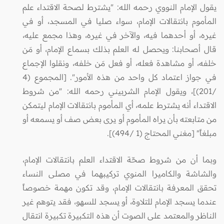
يقول الإمام النووي رحمه الله: "يشترط لصحة الاقتداء علم
المأموم بانتقالات الإمام، سواء صليا في المسجد، أو في
غيره، أو أحدهما فيه، والآخر في غيره، وهذا مجمع عليه،
قال أصحابنا: ويحصل له العلم بذلك بسماع الإمام، أو مَن
خلفه، أو مشاهدة فعله، أو فعل مَن خلفه، ونقلوا الإجماع
في جواز اعتماد كل واحد من هذه الأمور". [المجموع (4
/201)]، ويقول الإمام الشربيني رحمه الله: "من شروط
الاقتداء أنه يشترط علمه، أي المأموم بانتقالات الإمام ليتمكن
من متابعته بأن يراه المأموم أو يرى بعض صف أو يسمعه أو
مبلغاً" [مغني المحتاج (1 /494)].
وبما أن من شروط صحّة الاقتداء العلم بانتقالات الإمام،
والشاشة والكاميرا المنوي تركيبهما في مصلى النساء
تحقق المعرفة بانتقالات الإمام، وقد تكون مهمة خصوصاً
عندما يسجد الإمام للتلاوة، أو يسجد للسهو، فقد يتوهم غير
الناظر والمعتمد على الصوت أن هذه التكبيرة تكبيرة انتقال