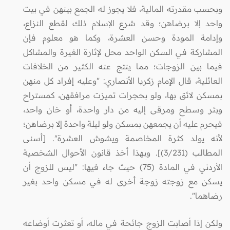
وبحسب مقدرته المالية، فلا يجوز له الجمع بينهن في بيت
واحد إلا برضاهن؛ وقد شرع الإسلام ذلك لقطع النزاع،
وإدامة المودة وحسن العشرة، وكما هو معلوم فإن
المشاركة في السكن الواحد محل لإثارة الغيرة والمشاكل
فيما بين الزوجات؛ مما ينتج عنه الكثير من الخلافات
العائلية، قال الإمام زكريا الأنصاري: "وعليه إفراد كل منهن
بمسكن لائق بها، ولو بحجرات تميزت مرافقهن، كمستراح
وبئر وسطح ومرقى إليه من دار واحدة، أو خان واحد،
فيحرم عليه أن يجمعهن بمسكن ولو ليلة واحدة إلا برضاهن؛
لأنه يولد كثرة المخاصمة ويشوش العشرة". [أسنى
المطالب (3/231)]. وبهذا أخذ قانون الأحوال الشخصية
الأردني في المادة (75) حيث جاء فيها: "ليس للزوج أن
يسكن مع زوجته زوجة أخرى له في مسكن واحد بغير
رضاهما".
ولكن إذا أصابت الزوج جائحة في ماله، أو تعثرت أوضاعه