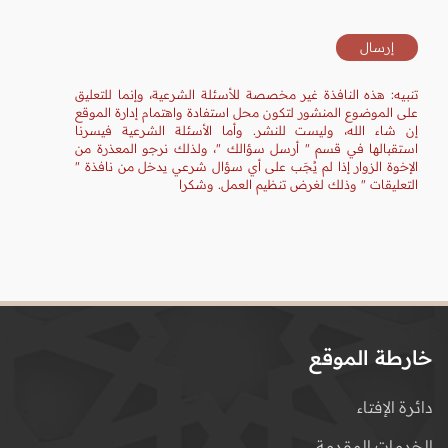
تنبيه: هذه النافذة غير مخصصة للأسئلة الشرعية، وإنما للتعليق
على الموضوع المنشور لتكون محل استفادة واهتمام إدارة الموقع
إن شاء الله، وليست للنشر. وأما الأسئلة الشرعية فيسرنا
استقبالها في قسم " أرسل سؤالك "، ولذلك نرجو المعذرة من
الإخوة الزوار إذا لم يُجَب على أي سؤال شرعي يدخل من نافذة "
التعليقات " وذلك لغرض تنظيم العمل. وشكرا
خارطة الموقع
دائرة الإفتاء
الخدمات المقدمة