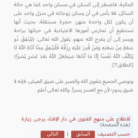
المالية، فاضطر إلى السكن في مسكن واحد كما هي حالة
السائل، فلا بأس في أن يسكن زوجاته في منزل واحد على
أن يكون لكل واحدة منهن حجرة مستقلة، بحيث أنها
تستطيع أن تمارس أمورها الاعتيادية في حياتها براحة
ويسر إلى أن يفرج الله عنهم، يقول الله تعالى: {لِيُنْفِقْ ذُو
سَعَةٍ مِنْ سَعَتِهِ وَمَنْ قُدِرَ عَلَيْهِ رِزْقُهُ فَلْيُنْفِقْ مِمَّا آتَاهُ اللَّهُ لَا
يُكَلِّفُ اللَّهُ نَفْسًا إِلَّا مَا آتَاهَا سَيَجْعَلُ اللَّهُ بَعْدَ عُسْرٍ يُسْرًا}
[الطلاق:7].
ونوصي الجميع بتقوى الله والصبر على ضيق العيش، فإنه لا
ضيق يدوم؛ لأن مع العسر يسراً. والله تعالى أعلم.
للاطلاع على منهج الفتوى في دار الإفتاء يرجى زيارة
(هذه الصفحة)
حسب التصنيف
السابق
|
التالي