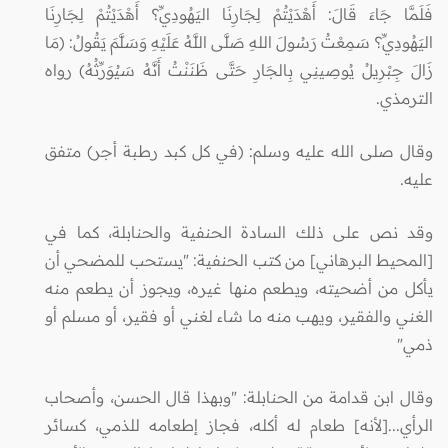
فَلَمَّا جَاءَ قَالَ: أَهْدَيْتُمْ لِجَارِنَا اليَهُودِيِّ؟ أَهْدَيْتُمْ لِجَارِنَا
اليَهُودِيِّ؟ سَمِعْتُ رَسُولَ اللهِ صَلَّى اللَّهُ عَلَيْهِ وَسَلَّمَ يَقُولُ: (مَا
زَالَ جِبْرِيلُ يُوصِينِي بِالجَارِ حَتَّى ظَنَنْتُ أَنَّهُ سَيُوَرِّثُهُ) رواه
الترمذي.
وقال صلى الله عليه وسلم: (في كل كبد رطبة أجر) متفق
عليه.
وقد نص على ذلك السادة الحنفية والحنابلة، كما في
[المحيط البرهاني] من كتب الحنفية: "يستحب للمضحي أن
يأكل من أضحيته، ويطعم منها غيره، ويجوز أن يطعم منه
الغني والفقير، ويهب منه ما شاء لغني أو فقير، أو مسلم أو
ذمي"
وقال ابن قدامة من الحنابلة: "وبهذا قال الحسن، وأصحاب
الرأي...[لأنه] طعام له أكله، فجاز إطعامه للذمي، كسائر