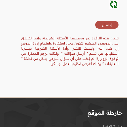
تنبيه: هذه النافذة غير مخصصة للأسئلة الشرعية، وإنما للتعليق
على الموضوع المنشور لتكون محل استفادة واهتمام إدارة الموقع
إن شاء الله، وليست للنشر. وأما الأسئلة الشرعية فيسرنا
استقبالها في قسم " أرسل سؤالك "، ولذلك نرجو المعذرة من
الإخوة الزوار إذا لم يُجَب على أي سؤال شرعي يدخل من نافذة "
التعليقات " وذلك لغرض تنظيم العمل. وشكرا
خارطة الموقع
دائرة الإفتاء