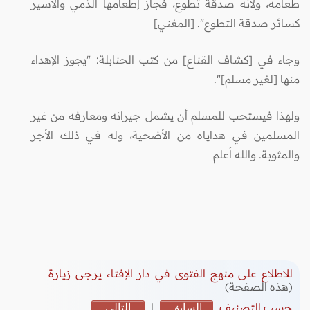
طعامه، ولأنه صدقة تطوع، فجاز إطعامها الذمي والأسير
كسائر صدقة التطوع". [المغني]
وجاء في [كشاف القناع] من كتب الحنابلة: "يجوز الإهداء
منها [لغير مسلم]".
ولهذا فيستحب للمسلم أن يشمل جيرانه ومعارفه من غير
المسلمين في هداياه من الأضحية، وله في ذلك الأجر
والمثوبة. والله أعلم
للاطلاع على منهج الفتوى في دار الإفتاء يرجى زيارة
(هذه الصفحة)
حسب التصنيف
السابق
|
التالي