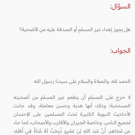
السؤال
:
هل يجوز إهداء غير المسلم أو الصدقة عليه من الأضحية؟
الجواب
:
الحمد لله، والصلاة والسلام على سيدنا رسول الله
لا حرج على المسلم أن يطعم غير المسلم من أضحيته
المستحبة؛ وذلك أنها هدية وحسن معاملة، وقد جاءت
الأحاديث النبوية الكثيرة تحث المسلمين على الإحسان
لجميع الناس، وخاصة الجيران والأقارب والأصحاب، كما جاء
عن مُجَاهِدٍ، أَنَّ عَبْدَ اللهِ بْنَ عَمْرٍو ذُبِحَتْ لَهُ شَاةٌ فِي أَهْلِهِ،