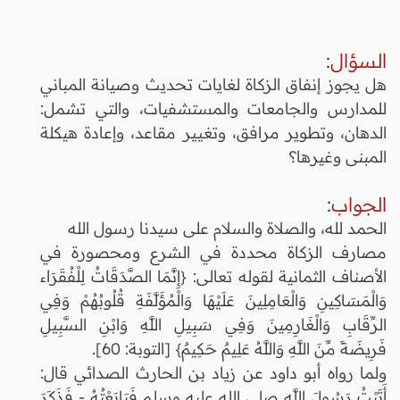
السؤال
:
هل يجوز إنفاق الزكاة لغايات تحديث وصيانة المباني
للمدارس والجامعات والمستشفيات، والتي تشمل:
الدهان، وتطوير مرافق، وتغيير مقاعد، وإعادة هيكلة
المبنى وغيرها؟
الجواب
:
الحمد لله، والصلاة والسلام على سيدنا رسول الله
مصارف الزكاة محددة في الشرع ومحصورة في
الأصناف الثمانية لقوله تعالى: {إِنَّمَا الصَّدَقَاتُ لِلْفُقَرَاء
وَالْمَسَاكِينِ وَالْعَامِلِينَ عَلَيْهَا وَالْمُؤَلَّفَةِ قُلُوبُهُمْ وَفِي
الرِّقَابِ وَالْغَارِمِينَ وَفِي سَبِيلِ اللَّهِ وَابْنِ السَّبِيلِ
فَرِيضَةً مِّنَ اللَّهِ وَاللَّهُ عَلِيمٌ حَكِيمٌ} [التوبة: 60].
ولما رواه أبو داود عن زياد بن الحارث الصدائي قال:
أَتَيْتُ رَسُولَ اللَّهِ صلى الله عليه وسلم فَبَايَعْتُهُ - فَذَكَرَ