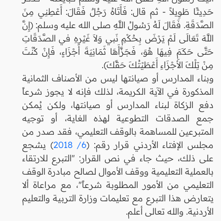
حَدِيثًا طَوِيلاً - ثم قال: فَأَتَاهُ رَجُلٌ فَقَالَ: أَعْطِنِي مِنَ
الصَّدَقَةِ. فَقَالَ لَهُ رَسُولُ اللَّهِ صلى الله عليه وسلم: (إِنَّ
اللَّهَ تَعَالَى لَمْ يَرْضَ بِحُكْمِ نَبي وَلاَ غَيْرِهِ في الصَّدَقَاتِ
حَتَّى حَكَمَ فِيهَا هُوَ، فَجَزَّأَهَا ثَمَانِيَةَ أَجْزَاءٍ، فَإِنْ كُنْتَ
مِنْ تِلْكَ الأَجْزَاءِ أَعْطَيْتُكَ حَقَّكَ).
وبناء المدارس أو صيانتها ليس من الأصناف الثمانية
المذكورة في الآية الكريمة، لذلك فإنه لا يجوز شرعاً
دفع الزكاة لبناء المدارس أو صيانتها، ولكن يُمكن
جمع الصدقات التطوعية لهذه الغاية، أو توجيه
المتبرعين للمساهمة بالوقف التعليمي، فقد صدر من
مجلس الإفتاء الأردني قرار رقم: (
6/ 2018
) يشجع
على ذلك، حيث جاء في نص القرار: "التبرع للارتقاء
بالعملية التعليمية ووقف الأموال لصالح مبادرة الوقف
التعليمي من الأمور المطلوبة شرعاً"، مع مراعاة ألا
يتعارض هذا التبرع مع تعليمات وزارة التربية والتعليم
الأردنية. والله تعالى أعلم.