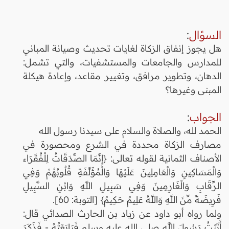
السؤال
:
هل يجوز إنفاق الزكاة لغايات تحديث وصيانة المباني
للمدارس والجامعات والمستشفيات، والتي تشمل:
الدهان، وتطوير مرافق، وتغيير مقاعد، وإعادة هيكلة
المبنى وغيرها؟
الجواب
:
الحمد لله، والصلاة والسلام على سيدنا رسول الله
مصارف الزكاة محددة في الشرع ومحصورة في
الأصناف الثمانية لقوله تعالى: {إِنَّمَا الصَّدَقَاتُ لِلْفُقَرَاء
وَالْمَسَاكِينِ وَالْعَامِلِينَ عَلَيْهَا وَالْمُؤَلَّفَةِ قُلُوبُهُمْ وَفِي
الرِّقَابِ وَالْغَارِمِينَ وَفِي سَبِيلِ اللَّهِ وَابْنِ السَّبِيلِ
فَرِيضَةً مِّنَ اللَّهِ وَاللَّهُ عَلِيمٌ حَكِيمٌ} [التوبة: 60].
ولما رواه أبو داود عن زياد بن الحارث الصدائي قال:
أَتَيْتُ رَسُولَ اللَّهِ صلى الله عليه وسلم فَبَايَعْتُهُ - فَذَكَرَ