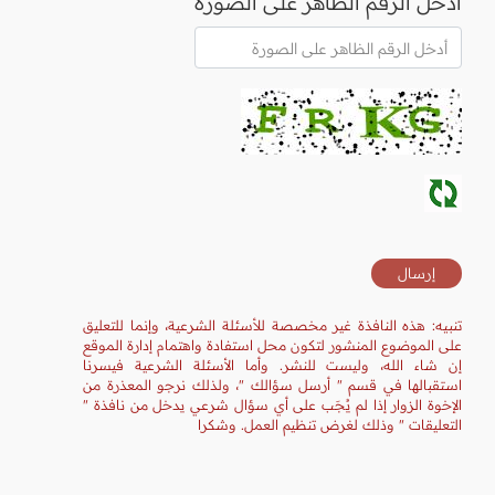
أدخل الرقم الظاهر على الصورة
تنبيه: هذه النافذة غير مخصصة للأسئلة الشرعية، وإنما للتعليق
على الموضوع المنشور لتكون محل استفادة واهتمام إدارة الموقع
إن شاء الله، وليست للنشر. وأما الأسئلة الشرعية فيسرنا
استقبالها في قسم " أرسل سؤالك "، ولذلك نرجو المعذرة من
الإخوة الزوار إذا لم يُجَب على أي سؤال شرعي يدخل من نافذة "
التعليقات " وذلك لغرض تنظيم العمل. وشكرا