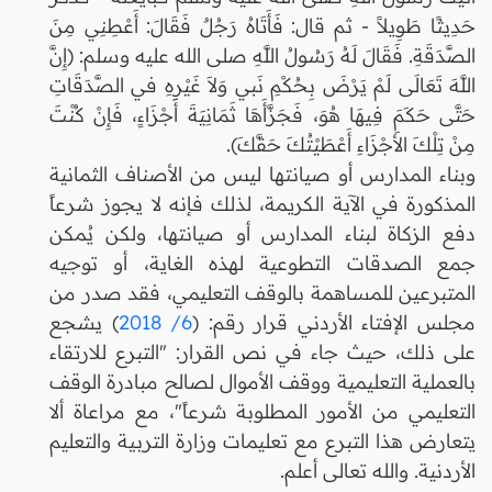
حَدِيثًا طَوِيلاً - ثم قال: فَأَتَاهُ رَجُلٌ فَقَالَ: أَعْطِنِي مِنَ
الصَّدَقَةِ. فَقَالَ لَهُ رَسُولُ اللَّهِ صلى الله عليه وسلم: (إِنَّ
اللَّهَ تَعَالَى لَمْ يَرْضَ بِحُكْمِ نَبي وَلاَ غَيْرِهِ في الصَّدَقَاتِ
حَتَّى حَكَمَ فِيهَا هُوَ، فَجَزَّأَهَا ثَمَانِيَةَ أَجْزَاءٍ، فَإِنْ كُنْتَ
مِنْ تِلْكَ الأَجْزَاءِ أَعْطَيْتُكَ حَقَّكَ).
وبناء المدارس أو صيانتها ليس من الأصناف الثمانية
المذكورة في الآية الكريمة، لذلك فإنه لا يجوز شرعاً
دفع الزكاة لبناء المدارس أو صيانتها، ولكن يُمكن
جمع الصدقات التطوعية لهذه الغاية، أو توجيه
المتبرعين للمساهمة بالوقف التعليمي، فقد صدر من
مجلس الإفتاء الأردني قرار رقم: (
6/ 2018
) يشجع
على ذلك، حيث جاء في نص القرار: "التبرع للارتقاء
بالعملية التعليمية ووقف الأموال لصالح مبادرة الوقف
التعليمي من الأمور المطلوبة شرعاً"، مع مراعاة ألا
يتعارض هذا التبرع مع تعليمات وزارة التربية والتعليم
الأردنية. والله تعالى أعلم.