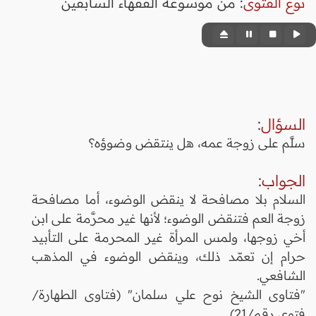
نوع الفتوى
:
من موسوعة الفقهاء السابقين
السؤال
:
سلَّم على زوجة عمه، هل ينتقض وضوؤه؟
الجواب
:
السلام بلا مصافحة لا ينقض الوضوء، أما مصافحة
زوجة العم فتنقض الوضوء؛ لأنها غير محرَّمة على ابن
أخي زوجها، ولمس المرأة غير المحرمة على التأبيد
حرام إن تعمّد ذلك، وينقض الوضوء في المذهب
الشافعي.
"فتاوى الشيخ نوح علي سلمان" (فتاوى الطهارة/
فتوى رقم/21)