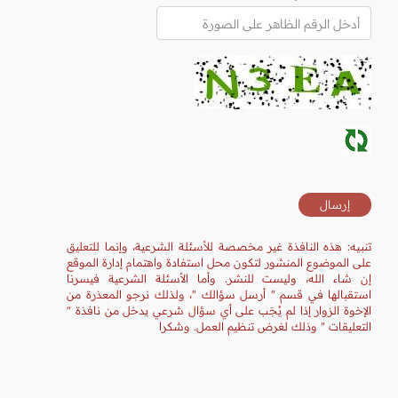
تنبيه: هذه النافذة غير مخصصة للأسئلة الشرعية، وإنما للتعليق
على الموضوع المنشور لتكون محل استفادة واهتمام إدارة الموقع
إن شاء الله، وليست للنشر. وأما الأسئلة الشرعية فيسرنا
استقبالها في قسم " أرسل سؤالك "، ولذلك نرجو المعذرة من
الإخوة الزوار إذا لم يُجَب على أي سؤال شرعي يدخل من نافذة "
التعليقات " وذلك لغرض تنظيم العمل. وشكرا