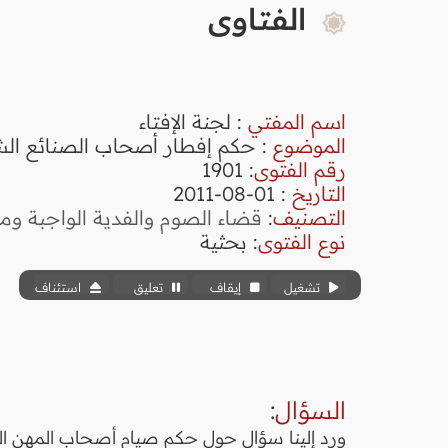
الفتاوى
اسم المفتي
: لجنة الإفتاء
الموضوع
: حكم إفطار أصحاب الصنائع الش
رقم الفتوى
:
1901
التاريخ
: 01-08-2011
التصنيف
:
قضاء الصوم والفدية الواجبة وم
نوع الفتوى
:
بحثية
تشغيل
إيقاف
تعليق
استئناف
السؤال
:
ورد إلينا سؤال حول حكم صيام أصحاب المهن ا