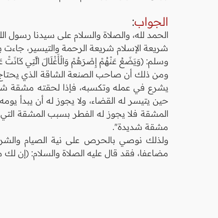
الجواب
:
الحمد لله، والصلاة والسلام على سيدنا رسول الل
شريعة الإسلام شريعة الرحمة والتيسير، جاءت 
وسلم: (وَيَضَعُ عَنْهُمْ إِصْرَهُمْ وَالْأَغْلَالَ الَّتِي كَانَتْ عَ
ومن ذلك أن صاحب الصنعة الشاقة الذي يحتاج ح
يشرع في عمله وتكسبه، فإذا لحقته مشقة شديد
حين يتيسر له القضاء، ولا يجوز له أن يبدأ يوم
المشقة فلا يجوز له الفطر بسبب المشقة التي لم
مشقة شديدة".
ولذلك نوصي بالحرص على نية الصيام والشروع
مضاعفا، فقد قال عليه الصلاة والسلام: (إن لك 