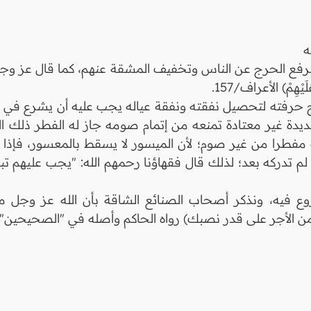
ه
برفع الحرج عن الناس وتخفيف المشقة عنهم، كما قال عز وج
لَيْهِمْ) الأعراف/157.
رفته لتحصيل نفقته ونفقة عياله يجب عليه أن يشرع في الص
ة غير معتادة تمنعه من إتمام صومه جاز له الفطر ذلك ال
ه مفطرا من غير صوم؛ لأن الميسور لا يسقط بالمعسور، فإذا ت
 تدركه بعد؛ لذلك قال فقهاؤنا رحمهم الله: "يجب عليهم تبييت
 فيه، ونذكر أصحاب الصنائع الشاقة بأن الله عز وجل م
من الأجر على قدر نصبك) رواه الحاكم وأصله في "الصحيحين". و