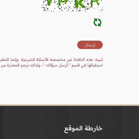
تنبيه: هذه النافذة غير مخصصة للأسئلة الشرعية، وإنما للتعل
استقبالها في قسم " أرسل سؤالك "، ولذلك نرجو المعذرة من ال
خارطة الموقع