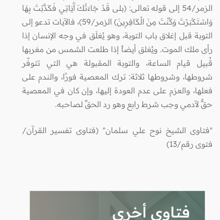
الزمر/54 إلى قوله تعالى: (بلى قَدْ جَاءَتْكَ آَيَاتِي فَكَذَّبْتَ بِهَا
وَاسْتَكْبَرْتَ وَكُنْتَ مِنَ الْكَافِرِينَ) الزمر/59)، فالآيات تدعو إلى
التوبة قبل إغلاق باب التوبة، وهو يُغلَق في وجه الإنسان إذا
رأى ملك الموت. ويُغلق أيضاً إذا طلعت الشمس من مغربها
قُبيل قيام الساعة، والتوبة المقبولة هي التي تتوفّر
شروطها، وشروطها ثلاثة: ترك المعصية فورًا، والندم على
فعلها، والعزم على عدم العودة إليها، وإن كان في المعصية
حقٌّ لآدمي وجب شرط رابع وهو رد الحقِّ لصاحبه.
"فتاوى الشيخ نوح علي سلمان" (فتاوى تفسير القرآن/
فتوى رقم/13)
فتاوى أخرى