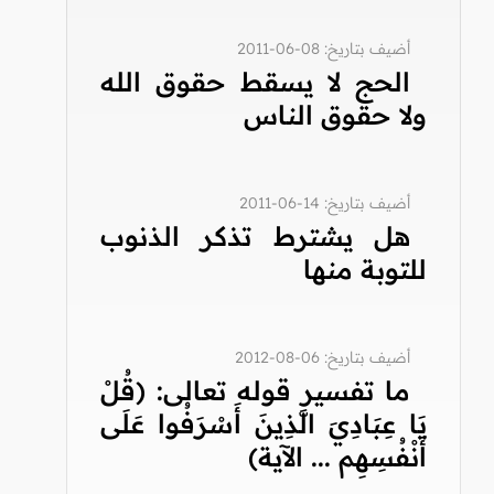
أضيف بتاريخ: 08-06-2011
الحج لا يسقط حقوق الله
ولا حقوق الناس
أضيف بتاريخ: 14-06-2011
هل يشترط تذكر الذنوب
للتوبة منها
أضيف بتاريخ: 06-08-2012
ما تفسير قوله تعالى: (قُلْ
يَا عِبَادِيَ الَّذِينَ أَسْرَفُوا عَلَى
أَنْفُسِهِم ... الآية)