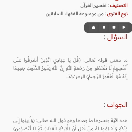
التصنيف
:
تفسير القرآن
نوع الفتوى
:
من موسوعة الفقهاء السابقين
السؤال
:
ما معنى قوله تعالى: (قُلْ يَا عِبَادِيَ الَّذِينَ أَسْرَفُوا عَلَى
أَنْفُسِهِمْ لَا تَقْنَطُوا مِنْ رَحْمَةِ اللَّهِ إِنَّ اللَّهَ يَغْفِرُ الذُّنُوبَ جَمِيعًا
إِنَّهُ هُوَ الْغَفُورُ الرَّحِيمُ) الزمر/53.
الجواب
:
هذه الآية يفسرها ما بعدها وهو قول الله تعالى: (وَأَنِيبُوا إِلَى
رَبِّكُمْ وَأَسْلِمُوا لَهُ مِنْ قَبْلِ أَنْ يَأْتِيَكُمُ الْعَذَابُ ثُمَّ لَا تُنْصَرُونَ)