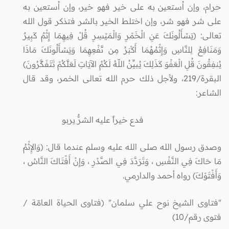
حرام، وإن اُستعين به على خير فهو خير، وإن اُستعين به
على شر فهو شر، وإن اختلط الخير بالشر فتذكر قول الله
تعالى: (يَسْأَلُونَكَ عَنِ الْخَمْرِ وَالْمَيْسِرِ قُلْ فِيهِمَا إِثْمٌ كَبِيرٌ
وَمَنَافِعُ لِلنَّاسِ وَإِثْمُهُمَا أَكْبَرُ مِن نَّفْعِهِمَا وَيَسْأَلُونَكَ مَاذَا
يُنفِقُونَ قُلِ الْعَفْوَ كَذَلِكَ يُبيِّنُ اللّهُ لَكُمُ الآيَاتِ لَعَلَّكُمْ تَتَفَكَّرُونَ)
البقرة/219، ولأجل ذلك حرم الله تعالى الخمر، وقد قال
الشاعر:
فدع خيراً عليه الشرُّ يربو
وصدق رسول الله صلى الله عليه وسلم عندما قال: (وَالإِثْمُ
مَا حَاكَ فِي النَّفْسِ ، وَتَرَدَّدَ فِي الصَّدْرِ ، وَإِنْ أَفْتَاكَ النَّاسُ ،
وَأَفْتَوْكَ) رواه أحمد والدارمي.
"فتاوى الشيخ نوح علي سلمان" (فتاوى الحياة العامّة /
فتوى رقم/10)