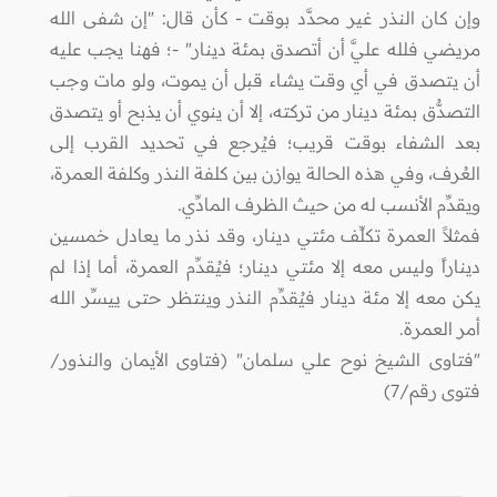
وإن كان النذر غير محدَّد بوقت - كأن قال: "إن شفى الله
مريضي فلله عليَّ أن أتصدق بمئة دينار" -؛ فهنا يجب عليه
أن يتصدق في أي وقت يشاء قبل أن يموت، ولو مات وجب
التصدُّق بمئة دينار من تركته، إلا أن ينوي أن يذبح أو يتصدق
بعد الشفاء بوقت قريب؛ فيُرجع في تحديد القرب إلى
العُرف، وفي هذه الحالة يوازن بين كلفة النذر وكلفة العمرة،
ويقدِّم الأنسب له من حيث الظرف المادِّي.
فمثلاً العمرة تكلِّف مئتي دينار، وقد نذر ما يعادل خمسين
ديناراً وليس معه إلا مئتي دينار؛ فيُقدِّم العمرة، أما إذا لم
يكن معه إلا مئة دينار فيُقدِّم النذر وينتظر حتى ييسِّر الله
أمر العمرة.
"فتاوى الشيخ نوح علي سلمان" (فتاوى الأيمان والنذور/
فتوى رقم/7)