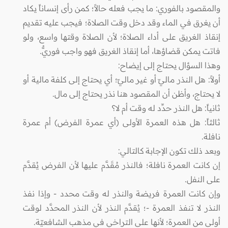
والمقصود بالفوري: ما يجب فعله حالاً؛ كمن رأى إنساناً يكاد
أن يغرق في الماء وقد دخل وقت الصلاة؛ فيجب عليه تقديم
إنقاذ الغريق على أداء الصلاة؛ لأن الصلاة وقتها واسع، ولو
فاتت يمكن قضاؤها، أما إنقاذ الغريق فهو واجب فوريٌّ.
وهذا السؤال يحتاج إلى إيضاح:
أولاً: هل النذر ماليّ أو غير ماليّ؛ أي يحتاج إلى كلفة مالية أو
لا يحتاج، وأظن أن المقصود هنا نذر يحتاج إلى مال.
ثانياً: هل النذر حدِّد له وقت أم لا؟
ثالثاً: هل هذه العمرة الأولى (أي عمرة الفرض) أم عمرة
نافلة.
وبعد ذلك تكون الإجابة كالتالي:
إن كانت العمرة نافلة؛ فالنذر مُقَدَّم عليها لأن الفرض يُقدَّم
على النفل.
وإن كانت العمرة فريضة والنذر له وقت محدد - وإذا نفذ
النذر لا تنفذ العمرة -؛ يُقدَّم النذر لأن النذر المحدَّد لوقت
أولى من العمرة؛ لأنها على التراخي في مذهب الشافعيّة.