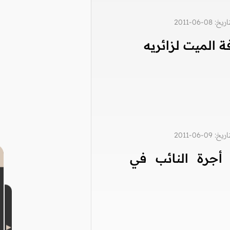
0-06-2011
 الميت لزائريه
0-06-2011
أجرة النائب في