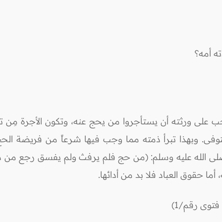
ته أمه؟
على ورثته أن يستأجروا من يحج عنه، وتكون الأجرة مِن تركة
فى. وبهذا تبرأ ذمته مما وجب فيها شرعاً من فريضة الحج. 
لى الله عليه وسلم: (من حج فلم يرفث ولم يفسق رجع من ذنو
أما حقوق العباد فلا بد من أدائها.
توى رقم/1)