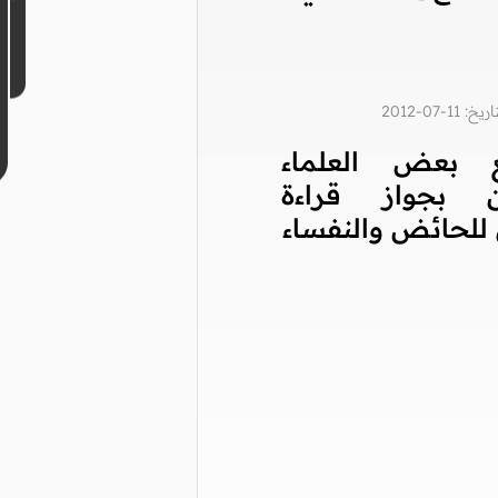
1-07-2012
 بعض العلماء
ن بجواز قراءة
 للحائض والنفساء