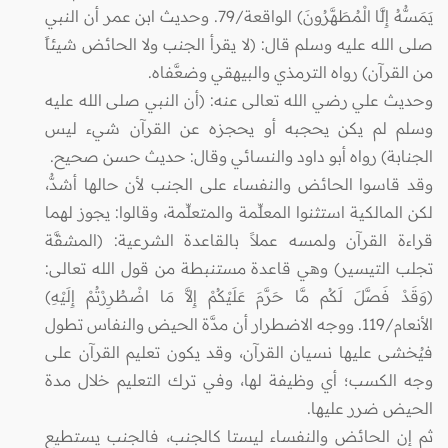
يَمَسُّهُ إِلَّا الْمُطَهَّرُونَ) الواقعة/79. وحديث ابن عمر أن النبي
صلى الله عليه وسلم قال: (لا يقرأ الجنب ولا الحائض شيئاً
من القرآن) رواه الترمذي والبيهقي وضعَّفاه.
وحديث علي رضي الله تعالى عنه: (أن النبي صلى الله عليه
وسلم لم يكن يحجبه أو يحجزه عن القرآن شيء ليس
الجنابة) رواه أبو داود والنسائي وقال: حديث حسن صحيح.
وقد قاسوا الحائض والنفساء على الجنب لأن حالها أشدُّ،
لكن المالكية استثنوا المعلِّمة والمتعلِّمة، وقالوا: يجوز لهما
قراءة القرآن ولمسه عملاً بالقاعدة الشرعية: (المشقَّة
تجلب التيسير) وهي قاعدة مستنبطة من قول الله تعالى:
(وَقَدْ فَصَّلَ لَكُم مَّا حَرَّمَ عَلَيْكُمْ إِلاَّ مَا اضْطُرِرْتُمْ إِلَيْهِ)
الأنعام/119. ووجه الاضطرار أن مدَّة الحيض والنفاس تطول
فيُخشى عليها نسيان القرآن، وقد يكون تعليم القرآن على
وجه الكسب؛ أي وظيفة لها، وفي ترك التعليم خلال مدة
الحيض ضرر عليها.
ثم إن الحائض والنفساء ليستا كالجنب، فالجنب يستطيع