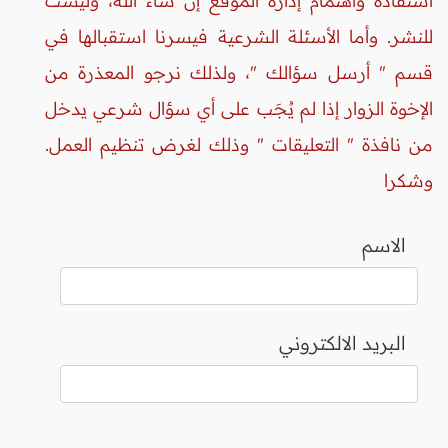
استفادة واهتمام إدارة الموقع إن شاء الله، وليست
للنشر. وأما الأسئلة الشرعية فيسرنا استقبالها في
قسم " أرسل سؤالك "، ولذلك نرجو المعذرة من
الإخوة الزوار إذا لم يُجَب على أي سؤال شرعي يدخل
من نافذة " التعليقات " وذلك لغرض تنظيم العمل.
وشكرا
الاسم
البريد الالكتروني