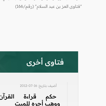
"فتاوى العز بن عبد السلام" (رقم/166)
فتاوى أخرى
أضيف بتاريخ: 16-07-2012
حكم قراءة القرآن
ووهب أجره للميت