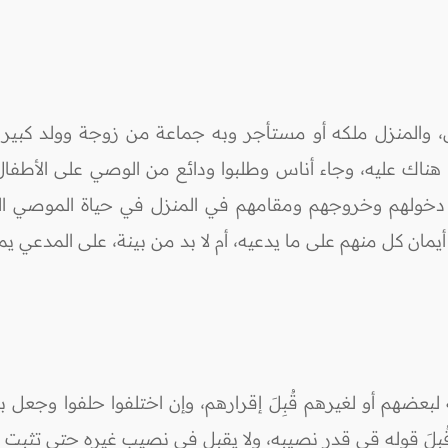
والمنزل ملكه أو مستأجر وبه جماعة من زوجة وولد كبير وغل
 هناك عليه، وجاء أناس وطلبوا ودائع من الوصي على الأطفال،
ي دخولهم وخروجهم ومقامهم في المنزل في حياة الموصي ا
ان كل منهم على ما يدعيه، أم لا بد من بينة، على المدعي يمين 
لبعضهم أو لغيرهم قُبِلَ إقرارهم، وإن اختلفوا حلفوا وجعل ب
لَ قوله قي قدر نصيبه، ولا يقبل في نصيب غيره حتى تثبت عدال